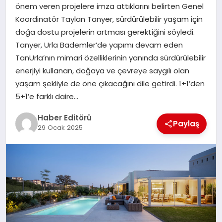
MAGAZIN
önem veren projelere imza attıklarını belirten Genel
Koordinatör Taylan Tanyer, sürdürülebilir yaşam için
SPOR
doğa dostu projelerin artması gerektiğini söyledi.
Tanyer, Urla Bademler’de yapımı devam eden
YAŞAM
TanUrla’nın mimari özelliklerinin yanında sürdürülebilir
enerjiyi kullanan, doğaya ve çevreye saygılı olan
yaşam şekliyle de öne çıkacağını dile getirdi. 1+1’den
5+1’e farklı daire…
Haber Editörü
Paylaş
29 Ocak 2025