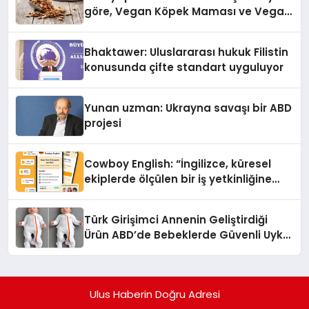
göre, Vegan Köpek Maması ve Vegan
Kedi Mamasının İyi Sindirildiğini
Ortaya Koydu
Bhaktawer: Uluslararası hukuk Filistin
konusunda çifte standart uyguluyor
Yunan uzman: Ukrayna savaşı bir ABD
projesi
Cowboy English: “İngilizce, küresel
ekiplerde ölçülen bir iş yetkinliğine
dönüşüyor”
Türk Girişimci Annenin Geliştirdiği
Ürün ABD’de Bebeklerde Güvenli Uyku
Standardına Yeni Bir Bakış Açısı
Getiriyor.
Ulus Haberin Doğru Adresi