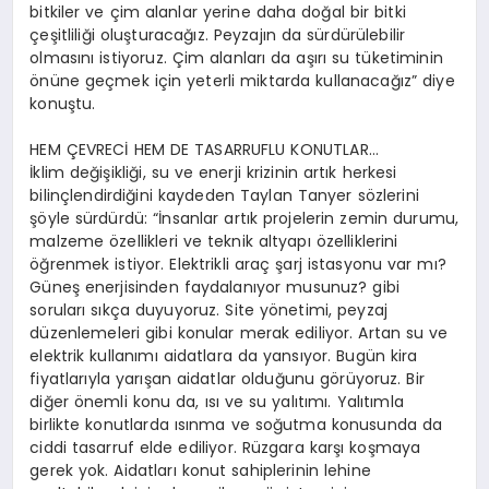
bitkiler ve çim alanlar yerine daha doğal bir bitki
çeşitliliği oluşturacağız. Peyzajın da sürdürülebilir
olmasını istiyoruz. Çim alanları da aşırı su tüketiminin
önüne geçmek için yeterli miktarda kullanacağız” diye
konuştu.
HEM ÇEVRECİ HEM DE TASARRUFLU KONUTLAR…
İklim değişikliği, su ve enerji krizinin artık herkesi
bilinçlendirdiğini kaydeden Taylan Tanyer sözlerini
şöyle sürdürdü: “İnsanlar artık projelerin zemin durumu,
malzeme özellikleri ve teknik altyapı özelliklerini
öğrenmek istiyor. Elektrikli araç şarj istasyonu var mı?
Güneş enerjisinden faydalanıyor musunuz? gibi
soruları sıkça duyuyoruz. Site yönetimi, peyzaj
düzenlemeleri gibi konular merak ediliyor. Artan su ve
elektrik kullanımı aidatlara da yansıyor. Bugün kira
fiyatlarıyla yarışan aidatlar olduğunu görüyoruz. Bir
diğer önemli konu da, ısı ve su yalıtımı. Yalıtımla
birlikte konutlarda ısınma ve soğutma konusunda da
ciddi tasarruf elde ediliyor. Rüzgara karşı koşmaya
gerek yok. Aidatları konut sahiplerinin lehine