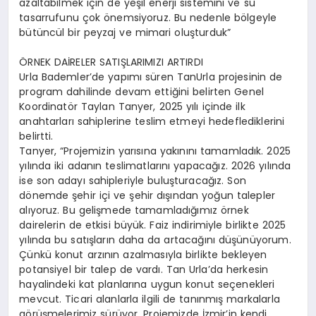
azaltabilmek için de yeşil enerji sistemini ve su
tasarrufunu çok önemsiyoruz. Bu nedenle bölgeyle
bütüncül bir peyzaj ve mimari oluşturduk”
ÖRNEK DAİRELER SATIŞLARIMIZI ARTIRDI
Urla Bademler’de yapımı süren TanUrla projesinin de
program dahilinde devam ettiğini belirten Genel
Koordinatör Taylan Tanyer, 2025 yılı içinde ilk
anahtarları sahiplerine teslim etmeyi hedeflediklerini
belirtti.
Tanyer, “Projemizin yarısına yakınını tamamladık. 2025
yılında iki adanın teslimatlarını yapacağız. 2026 yılında
ise son adayı sahipleriyle buluşturacağız. Son
dönemde şehir içi ve şehir dışından yoğun talepler
alıyoruz. Bu gelişmede tamamladığımız örnek
dairelerin de etkisi büyük. Faiz indirimiyle birlikte 2025
yılında bu satışların daha da artacağını düşünüyorum.
Çünkü konut arzının azalmasıyla birlikte bekleyen
potansiyel bir talep de vardı. Tan Urla’da herkesin
hayalindeki kat planlarına uygun konut seçenekleri
mevcut. Ticari alanlarla ilgili de tanınmış markalarla
görüşmelerimiz sürüyor. Projemizde İzmir’in kendi