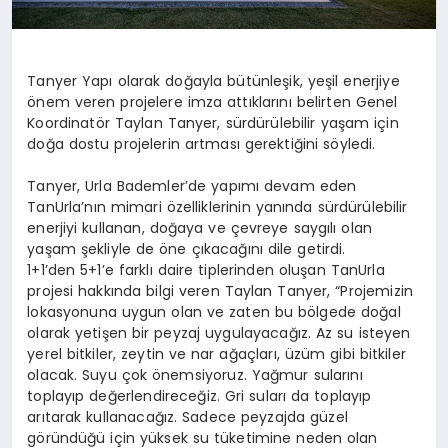
Tanyer Yapı olarak doğayla bütünleşik, yeşil enerjiye
önem veren projelere imza attıklarını belirten Genel
Koordinatör Taylan Tanyer, sürdürülebilir yaşam için
doğa dostu projelerin artması gerektiğini söyledi.
Tanyer, Urla Bademler’de yapımı devam eden
TanUrla’nın mimari özelliklerinin yanında sürdürülebilir
enerjiyi kullanan, doğaya ve çevreye saygılı olan
yaşam şekliyle de öne çıkacağını dile getirdi.
1+1’den 5+1’e farklı daire tiplerinden oluşan TanUrla
projesi hakkında bilgi veren Taylan Tanyer, “Projemizin
lokasyonuna uygun olan ve zaten bu bölgede doğal
olarak yetişen bir peyzaj uygulayacağız. Az su isteyen
yerel bitkiler, zeytin ve nar ağaçları, üzüm gibi bitkiler
olacak. Suyu çok önemsiyoruz. Yağmur sularını
toplayıp değerlendireceğiz. Gri suları da toplayıp
arıtarak kullanacağız. Sadece peyzajda güzel
göründüğü için yüksek su tüketimine neden olan