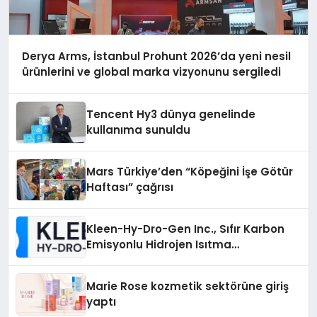
Derya Arms, İstanbul Prohunt 2026’da yeni nesil
ürünlerini ve global marka vizyonunu sergiledi
Tencent Hy3 dünya genelinde
kullanıma sunuldu
Mars Türkiye’den “Köpeğini İşe Götür
Haftası” çağrısı
Kleen-Hy-Dro-Gen Inc., Sıfır Karbon
Emisyonlu Hidrojen Isıtma
Teknolojisinde ISO ve TSSA
Düzenleyici Onaylarını Aldı
Marie Rose kozmetik sektörüne giriş
yaptı