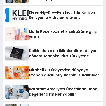
Kleen-Hy-Dro-Gen Inc., Sıfır Karbon
Emisyonlu Hidrojen Isıtma
Teknolojisinde ISO ve TSSA
Düzenleyici Onaylarını Aldı
Marie Rose kozmetik sektörüne giriş
yaptı
Daikin’den akıllı iklimlendirmede yeni
dönem: Madoka Plus Türkiye’de
Mirabellix, Türkiye’den dünyaya
uzanan güçlü büyümesini sürdürüyor
Katarakt Ameliyatı Öncesinde Hangi
Değerlendirmeler Yapılır?