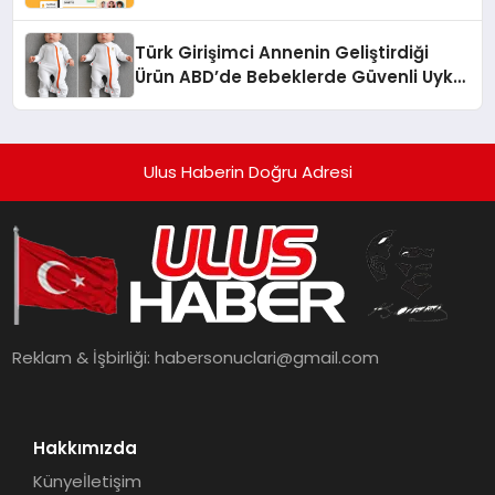
dönüşüyor”
Türk Girişimci Annenin Geliştirdiği
Ürün ABD’de Bebeklerde Güvenli Uyku
Standardına Yeni Bir Bakış Açısı
Getiriyor.
Ulus Haberin Doğru Adresi
Reklam & İşbirliği:
habersonuclari@gmail.com
Hakkımızda
Künye
İletişim