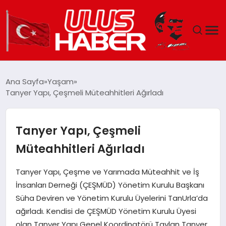
GÜNDEM
Ana Sayfa
Yaşam
Tanyer Yapı, Çeşmeli Müteahhitleri Ağırladı
DÜNYA
EKONOMI
Tanyer Yapı, Çeşmeli
Müteahhitleri Ağırladı
SIYASET
Tanyer Yapı, Çeşme ve Yarımada Müteahhit ve İş
TEKNOLOJI
İnsanları Derneği (ÇEŞMÜD) Yönetim Kurulu Başkanı
Süha Deviren ve Yönetim Kurulu Üyelerini TanUrla’da
EĞITIM
ağırladı. Kendisi de ÇEŞMÜD Yönetim Kurulu Üyesi
olan Tanyer Yapı Genel Koordinatörü Taylan Tanyer,