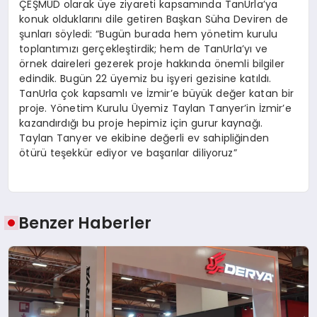
ÇEŞMÜD olarak üye ziyareti kapsamında
TanUrla’ya
konuk olduklarını dile getiren Başkan Süha Deviren de
şunları söyledi: “Bugün burada hem yönetim kurulu
toplantımızı
gerçekleştirdik;
hem de
TanUrla’yı
ve
örnek daireleri gezerek proje hakkında önemli bilgiler
edindik. Bugün 22 üyemiz bu işyeri gezisine katıldı.
TanUrla
çok kapsamlı ve İzmir’e büyük değer katan bir
proje. Yönetim Kurulu Üyemiz Taylan
Tanyer’in
İzmir’e
kazandırdığı bu proje hepimiz için gurur kaynağı.
Taylan
Tanyer
ve ekibine değerli ev sahipliğinden
ötürü teşekkür ediyor ve başarılar diliyoruz”
Benzer Haberler