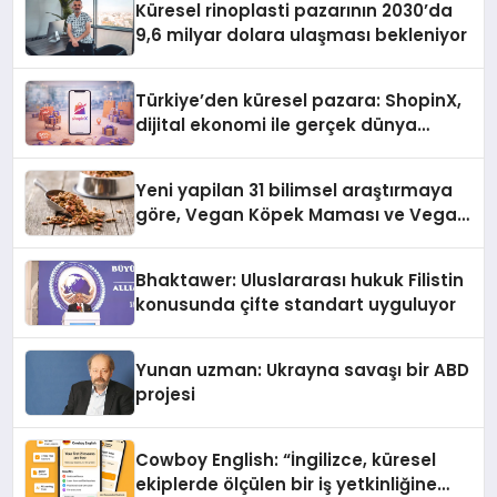
Küresel rinoplasti pazarının 2030’da
9,6 milyar dolara ulaşması bekleniyor
Türkiye’den küresel pazara: ShopinX,
dijital ekonomi ile gerçek dünya
alışverişini bir araya getirmeyi
hedefliyor
Yeni yapilan 31 bilimsel araştırmaya
göre, Vegan Köpek Maması ve Vegan
Kedi Mamasının İyi Sindirildiğini
Ortaya Koydu
Bhaktawer: Uluslararası hukuk Filistin
konusunda çifte standart uyguluyor
Yunan uzman: Ukrayna savaşı bir ABD
projesi
Cowboy English: “İngilizce, küresel
ekiplerde ölçülen bir iş yetkinliğine