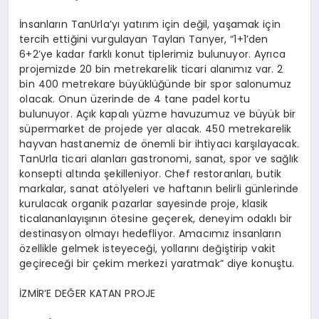
İnsanların
TanUrla’yı
yatırım için değil, yaşamak için
tercih ettiğini vurgulayan Taylan
Tanyer
, “1+1’den
6+2’ye kadar farklı konut tiplerimiz bulunuyor. Ayrıca
projemizde 20 bin metrekarelik ticari alanımız var. 2
bin 400 metrekare büyüklüğünde bir spor salonumuz
olacak. Onun üzerinde de 4 tane
padel
kortu
bulunuyor. Açık kapalı yüzme havuzumuz ve büyük bir
süpermarket de projede yer alacak. 450 metrekarelik
hayvan hastanemiz de önemli bir ihtiyacı karşılayacak.
TanUrla
ticari alanları gastronomi, sanat, spor ve sağlık
konsepti altında şekilleniyor.
Chef
restoranları, butik
markalar, sanat atölyeleri ve haftanın belirli günlerinde
kurulacak organik pazarlar sayesinde proje, klasik
ticalan
anlayışının ötesine geçerek, deneyim odaklı bir
destinasyon olmayı hedefliyor. Amacımız insanların
özellikle gelmek isteyeceği, yollarını değiştirip vakit
geçireceği bir çekim merkezi yaratmak” diye konuştu.
İZMİR’E DEĞER KATAN PROJE