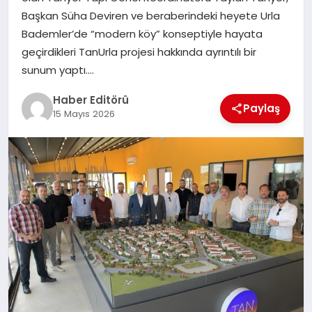
MAGAZIN
Başkan Süha Deviren ve beraberindeki heyete Urla
Bademler’de “modern köy” konseptiyle hayata
SPOR
geçirdikleri TanUrla projesi hakkında ayrıntılı bir
sunum yaptı….
YAŞAM
Haber Editörü
Paylaş
15 Mayıs 2026