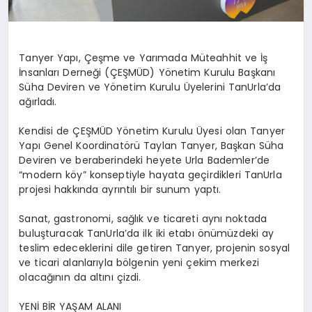
Tanyer
Yapı, Çeşme ve Yarımada Müteahhit ve İş
İnsanları Derneği (ÇEŞMÜD) Yönetim Kurulu Başkanı
Süha Deviren ve Yönetim Kurulu Üyelerini
TanUrla’da
ağırladı.
Kendisi de ÇEŞMÜD Yönetim Kurulu Üyesi olan
Tanyer
Yapı Genel Koordinatörü Taylan
Tanyer
, Başkan Süha
Deviren ve beraberindeki heyete Urla
Bademler’de
“modern köy” konseptiyle hayata geçirdikleri
TanUrla
projesi hakkında ayrıntılı bir sunum yaptı.
Sanat, gastronomi, sağlık ve ticareti aynı noktada
buluşturacak
TanUrla’da
ilk iki etabı önümüzdeki ay
teslim edeceklerini dile getiren
Tanyer
, projenin sosyal
ve ticari alanlarıyla bölgenin yeni çekim merkezi
olacağının da altını çizdi.
YENİ BİR YAŞAM ALANI