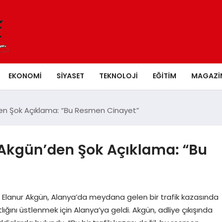
EKONOMI
SIYASET
TEKNOLOJI
EĞITIM
MAGAZI
den Şok Açıklama: “Bu Resmen Cinayet”
Akgün’den Şok Açıklama: “Bu
Elanur Akgün, Alanya’da meydana gelen bir trafik kazasında
ını üstlenmek için Alanya’ya geldi. Akgün, adliye çıkışında