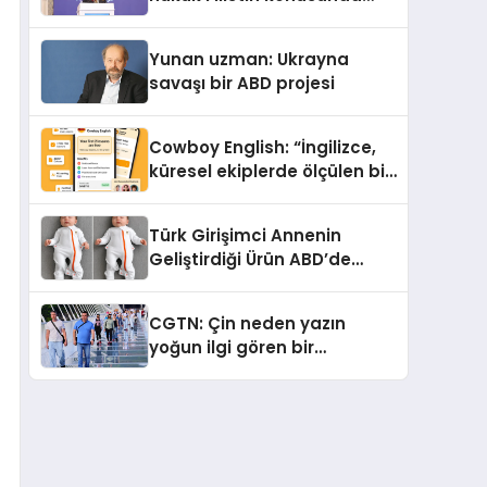
çifte standart uyguluyor
Yunan uzman: Ukrayna
savaşı bir ABD projesi
Cowboy English: “İngilizce,
küresel ekiplerde ölçülen bir
iş yetkinliğine dönüşüyor”
Türk Girişimci Annenin
Geliştirdiği Ürün ABD’de
Bebeklerde Güvenli Uyku
Standardına Yeni Bir Bakış
CGTN: Çin neden yazın
Açısı Getiriyor.
yoğun ilgi gören bir
destinasyon hâline geldi?