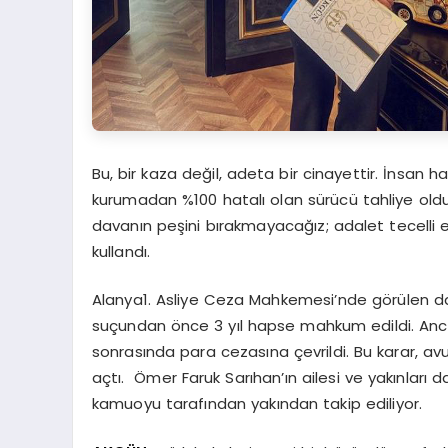
Bu, bir kaza değil, adeta bir cinayettir. İnsa
kurumadan %100 hatalı olan sürücü tahliye old
davanın peşini bırakmayacağız; adalet tecelli 
kullandı.
Alanya1. Asliye Ceza Mahkemesi’nde görülen 
suçundan önce 3 yıl hapse mahkum edildi. Ancak ‘i
sonrasında para cezasına çevrildi. Bu karar, av
açtı. Ömer Faruk Sarıhan’ın ailesi ve yakınları
kamuoyu tarafından yakından takip ediliyor.