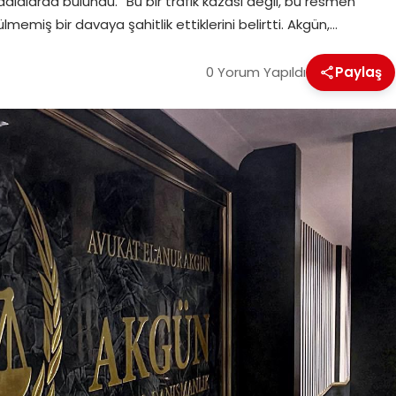
ddialarda bulundu. “Bu bir trafik kazası değil, bu resmen
memiş bir davaya şahitlik ettiklerini belirtti. Akgün,…
0 Yorum Yapıldı
Paylaş