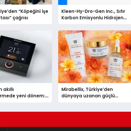
iye’den “Köpeğini İşe
Kleen-Hy-Dro-Gen Inc., Sıfır
tası” çağrısı
Karbon Emisyonlu Hidrojen
Isıtma Teknolojisinde ISO ve
TSSA Düzenleyici Onaylarını
Aldı
 akıllı
Mirabellix, Türkiye’den
dirmede yeni dönem:
dünyaya uzanan güçlü
lus Türkiye’de
büyümesini sürdürüyor