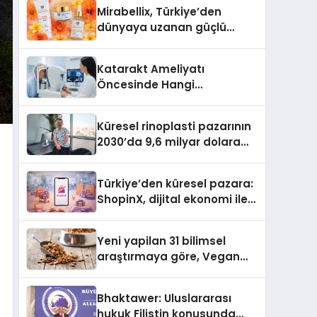
Türkiye’de
Mirabellix, Türkiye’den
dünyaya uzanan güçlü
büyümesini sürdürüyor
Katarakt Ameliyatı
Öncesinde Hangi
Değerlendirmeler Yapılır?
Küresel rinoplasti pazarının
2030’da 9,6 milyar dolara
ulaşması bekleniyor
Türkiye’den küresel pazara:
ShopinX, dijital ekonomi ile
gerçek dünya alışverişini bir
araya getirmeyi hedefliyor
Yeni yapilan 31 bilimsel
araştırmaya göre, Vegan
Köpek Maması ve Vegan
Kedi Mamasının İyi
Bhaktawer: Uluslararası
Sindirildiğini Ortaya Koydu
hukuk Filistin konusunda