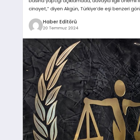
basına yaptığı açıklamada, davayla ilgili önemli i
cinayet,” diyen Akgün, Türkiye’de eşi benzeri görül
Haber Editörü
20 Temmuz 2024