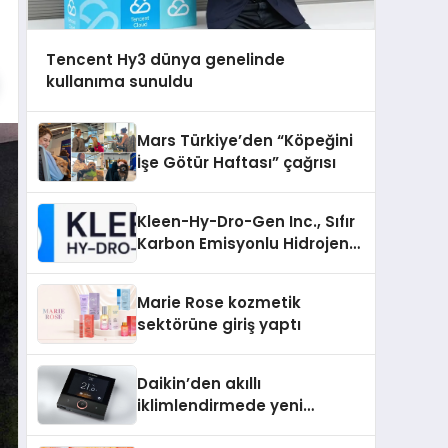
Tencent Hy3 dünya genelinde
kullanıma sunuldu
Mars Türkiye’den “Köpeğini
İşe Götür Haftası” çağrısı
Kleen-Hy-Dro-Gen Inc., Sıfır
Karbon Emisyonlu Hidrojen
Isıtma Teknolojisinde ISO ve
TSSA Düzenleyici Onaylarını
Marie Rose kozmetik
Aldı
sektörüne giriş yaptı
Daikin’den akıllı
iklimlendirmede yeni
dönem: Madoka Plus