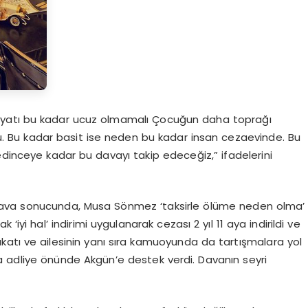
n hayatı bu kadar ucuz olmamalı Çocuğun daha toprağı
u. Bu kadar basit ise neden bu kadar insan cezaevinde. Bu
edinceye kadar bu davayı takip edeceğiz,” ifadelerini
dava sonucunda, Musa Sönmez ‘taksirle ölüme neden olma’
yi hal’ indirimi uygulanarak cezası 2 yıl 11 aya indirildi ve
ukatı ve ailesinin yanı sıra kamuoyunda da tartışmalara yol
 da adliye önünde Akgün’e destek verdi. Davanın seyri