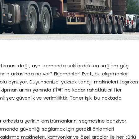
yat firması değil, aynı zamanda sektördeki en sağlam güç
larının arkasında ne var? Ekipmanlar! Evet, bu ekipmanlar
rolü oynuyor. Düşünsenize, yüksek tonajlı makineleri taşırken
 ekipmanlarının yanında होना ne kadar rahatlatıcı! Her
 şey güvenlik ve verimliliktir. Taner Işık, bu noktada
ir orkestra şefinin enstrümanlarını seçmesine benziyor.
ı zamanda güvenliği sağlamak için gerekli önlemleri
ır kaldırma makineleri, kamyonlar ve özel araçlar ile her türlü