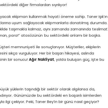
ektördeki diğer firmalardan sıyrılıyor!
ğlayacak ekipman kullanmak hayati öneme sahip. Taner Işık’ın
şartlarına uyum sağlayacak ekipmanlarla donatılmış durumda.
r şekilde taşımakla kalmaz, aynı zamanda zamanında teslimat
an, para!” atasözünün bu sektördeki anlamı bir başka.
üşteri memnuniyeti ile sonuçlanıyor. Müşteriler, ekiplerin
esini sıkça vurguluyor. Her bir başarı hikayesi, aslında
sinin bir sonucu!
Ağır Nakliyat
, yolda buluşan güç, işte bu
üyük yüklerin taşındığı bir sektör olarak algılansa da,
ındırıyor. Günümüzde bu sektördeki en başarılı isimlerden
ıyla ilgi çekiyor. Peki, Taner Bey’in bir günü nasıl geçiyor?