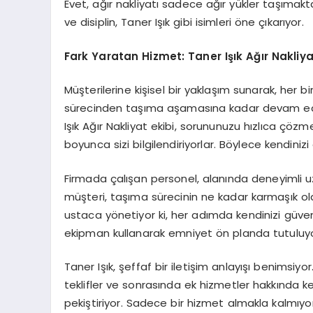
Evet, ağır nakliyatı sadece ağır yükler taşımak
ve disiplin, Taner Işık gibi isimleri öne çıkarıyor.
Fark Yaratan Hizmet: Taner Işık Ağır Nakliy
Müşterilerine kişisel bir yaklaşım sunarak, her bi
sürecinden taşıma aşamasına kadar devam ediyo
Işık Ağır Nakliyat ekibi, sorununuzu hızlıca çözme
boyunca sizi bilgilendiriyorlar. Böylece kendini
Firmada çalışan personel, alanında deneyimli uzm
müşteri, taşıma sürecinin ne kadar karmaşık olab
ustaca yönetiyor ki, her adımda kendinizi güven
ekipman kullanarak emniyet ön planda tutuluyo
Taner Işık, şeffaf bir iletişim anlayışı benimsiy
teklifler ve sonrasında ek hizmetler hakkında k
pekiştiriyor. Sadece bir hizmet almakla kalmıy