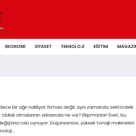
EKONOMI
SIYASET
TEKNOLOJI
EĞITIM
MAGAZI
sadece bir ağır nakliyat firması değil, aynı zamanda sektördeki
 iddialı olmalarının arkasında ne var? Ekipmanlar! Evet, bu
ğiştirici rolü oynuyor. Düşünsenize, yüksek tonajlı makineleri
noloji…