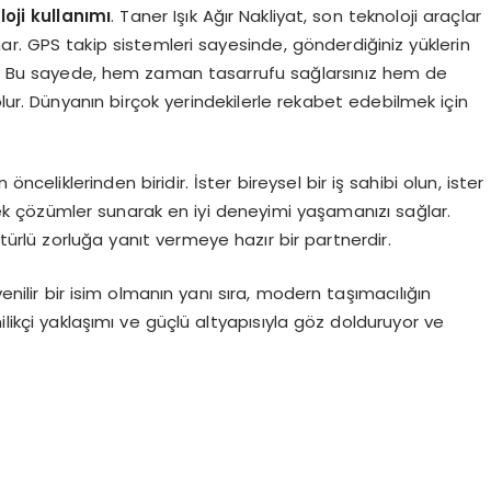
oji kullanımı
. Taner Işık Ağır Nakliyat, son teknoloji araçlar
ar. GPS takip sistemleri sayesinde, gönderdiğiniz yüklerin
iz. Bu sayede, hem zaman tasarrufu sağlarsınız hem de
lur. Dünyanın birçok yerindekilerle rekabet edebilmek için
n önceliklerinden biridir. İster bireysel bir iş sahibi olun, ister
esnek çözümler sunarak en iyi deneyimi yaşamanızı sağlar.
 türlü zorluğa yanıt vermeye hazır bir partnerdir.
venilir bir isim olmanın yanı sıra, modern taşımacılığın
enilikçi yaklaşımı ve güçlü altyapısıyla göz dolduruyor ve