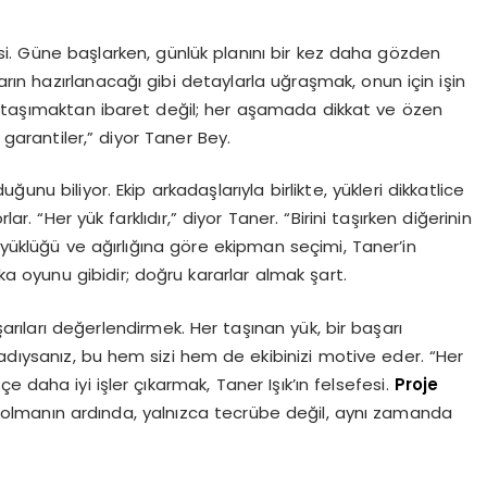
si. Güne başlarken, günlük planını bir kez daha gözden
arın hazırlanacağı gibi detaylarla uğraşmak, onun için işin
k taşımaktan ibaret değil; her aşamada dikkat ve özen
 garantiler,” diyor Taner Bey.
nu biliyor. Ekip arkadaşlarıyla birlikte, yükleri dikkatlice
ar. “Her yük farklıdır,” diyor Taner. “Birini taşırken diğerinin
üyüklüğü ve ağırlığına göre ekipman seçimi, Taner’in
ka oyunu gibidir; doğru kararlar almak şart.
rıları değerlendirmek. Her taşınan yük, bir başarı
dıysanız, bu hem sizi hem de ekibinizi motive eder. “Her
e daha iyi işler çıkarmak, Taner Işık’ın felsefesi.
Proje
ız olmanın ardında, yalnızca tecrübe değil, aynı zamanda