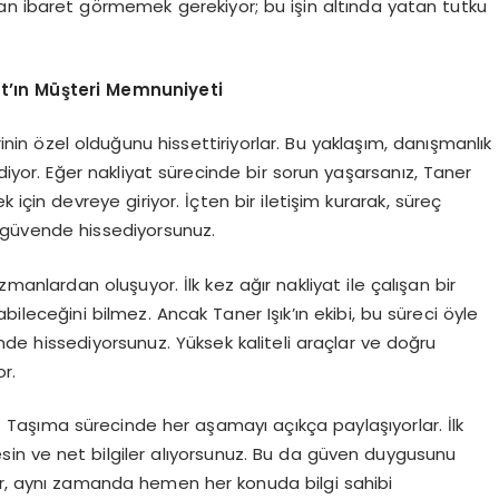
tan ibaret görmemek gerekiyor; bu işin altında yatan tutku
at’ın Müşteri Memnuniyeti
rinin özel olduğunu hissettiriyorlar. Bu yaklaşım, danışmanlık
r. Eğer nakliyat sürecinde bir sorun yaşarsanız, Taner
k için devreye giriyor. İçten bir iletişim kurarak, süreç
zi güvende hissediyorsunuz.
anlardan oluşuyor. İlk kez ağır nakliyat ile çalışan bir
ileceğini bilmez. Ancak Taner Işık’ın ekibi, bu süreci öyle
de hissediyorsunuz. Yüksek kaliteli araçlar ve doğru
r.
or. Taşıma sürecinde her aşamayı açıkça paylaşıyorlar. İlk
esin ve net bilgiler alıyorsunuz. Bu da güven duygusunu
or, aynı zamanda hemen her konuda bilgi sahibi