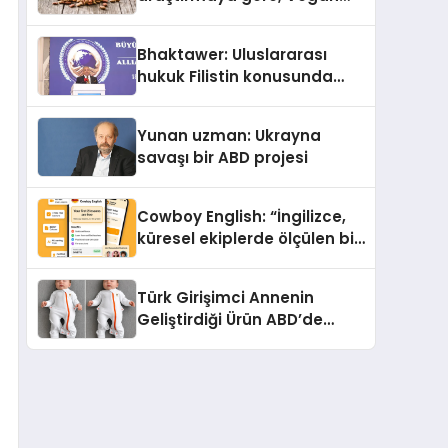
Köpek Maması ve Vegan
Kedi Mamasının İyi
Bhaktawer: Uluslararası
Sindirildiğini Ortaya Koydu
hukuk Filistin konusunda
çifte standart uyguluyor
Yunan uzman: Ukrayna
savaşı bir ABD projesi
Cowboy English: “İngilizce,
küresel ekiplerde ölçülen bir
iş yetkinliğine dönüşüyor”
Türk Girişimci Annenin
Geliştirdiği Ürün ABD’de
Bebeklerde Güvenli Uyku
Standardına Yeni Bir Bakış
Açısı Getiriyor.