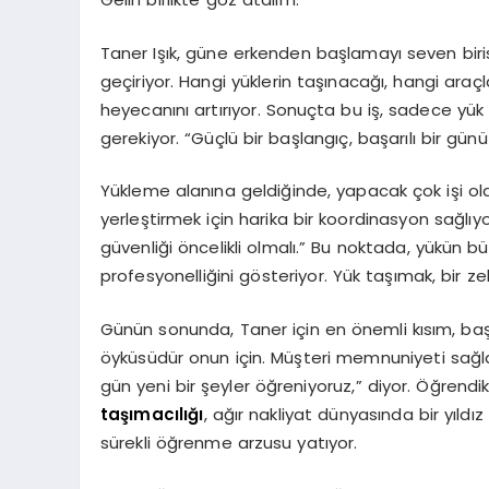
Taner Işık, güne erkenden başlamayı seven biri
geçiriyor. Hangi yüklerin taşınacağı, hangi araçl
heyecanını artırıyor. Sonuçta bu iş, sadece yü
gerekiyor. “Güçlü bir başlangıç, başarılı bir günü
Yükleme alanına geldiğinde, yapacak çok işi olduğu
yerleştirmek için harika bir koordinasyon sağlıyorl
güvenliği öncelikli olmalı.” Bu noktada, yükün b
profesyonelliğini gösteriyor. Yük taşımak, bir ze
Günün sonunda, Taner için en önemli kısım, başa
öyküsüdür onun için. Müşteri memnuniyeti sağla
gün yeni bir şeyler öğreniyoruz,” diyor. Öğrendikç
taşımacılığı
, ağır nakliyat dünyasında bir yıld
sürekli öğrenme arzusu yatıyor.