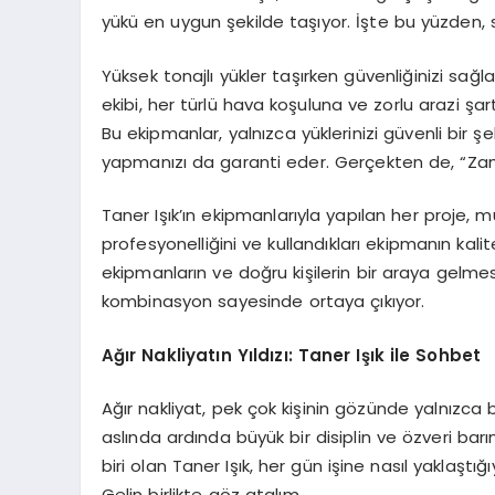
yükü en uygun şekilde taşıyor. İşte bu yüzden, s
Yüksek tonajlı yükler taşırken güvenliğinizi sa
ekibi, her türlü hava koşuluna ve zorlu arazi 
Bu ekipmanlar, yalnızca yüklerinizi güvenli bi
yapmanızı da garanti eder. Gerçekten de, “Zam
Taner Işık’ın ekipmanlarıyla yapılan her proje, m
profesyonelliğini ve kullandıkları ekipmanın kalit
ekipmanların ve doğru kişilerin bir araya gelme
kombinasyon sayesinde ortaya çıkıyor.
Ağır Nakliyatın Yıldızı: Taner Işık ile Sohbet
Ağır nakliyat, pek çok kişinin gözünde yalnızca b
aslında ardında büyük bir disiplin ve özveri bar
biri olan Taner Işık, her gün işine nasıl yaklaştığ
Gelin birlikte göz atalım.