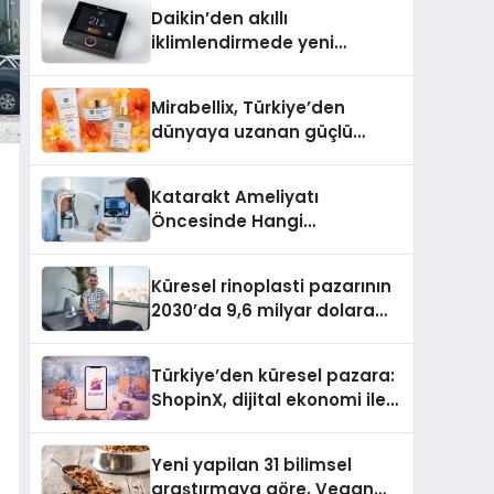
Daikin’den akıllı
iklimlendirmede yeni
dönem: Madoka Plus
Türkiye’de
Mirabellix, Türkiye’den
dünyaya uzanan güçlü
büyümesini sürdürüyor
Katarakt Ameliyatı
Öncesinde Hangi
Değerlendirmeler Yapılır?
Küresel rinoplasti pazarının
2030’da 9,6 milyar dolara
ulaşması bekleniyor
Türkiye’den küresel pazara:
ShopinX, dijital ekonomi ile
gerçek dünya alışverişini bir
araya getirmeyi hedefliyor
Yeni yapilan 31 bilimsel
araştırmaya göre, Vegan