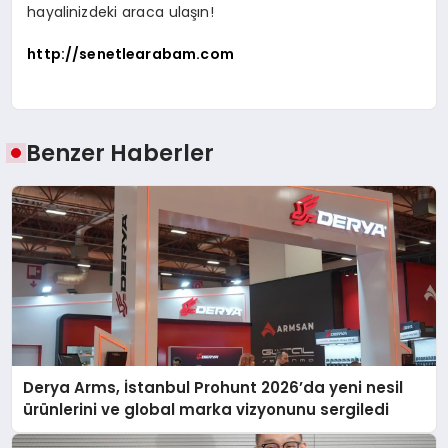
hayalinizdeki araca ulaşın!
http://senetlearabam.com
Benzer Haberler
Derya Arms, İstanbul Prohunt 2026’da yeni nesil
ürünlerini ve global marka vizyonunu sergiledi