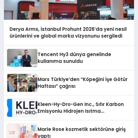
Derya Arms, İstanbul Prohunt 2026’da yeni nesil
ürünlerini ve global marka vizyonunu sergiledi
Tencent Hy3 dünya genelinde
kullanıma sunuldu
Mars Türkiye’den “Köpeğini İşe Götür
Haftası” çağrısı
Kleen-Hy-Dro-Gen Inc., Sıfır Karbon
Emisyonlu Hidrojen Isıtma
Teknolojisinde ISO ve TSSA
Düzenleyici Onaylarını Aldı
Marie Rose kozmetik sektörüne giriş
yaptı