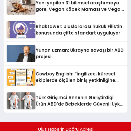
Yeni yapilan 31 bilimsel araştırmaya
göre, Vegan Köpek Maması ve Vegan
Kedi Mamasının İyi Sindirildiğini
Ortaya Koydu
Bhaktawer: Uluslararası hukuk Filistin
konusunda çifte standart uyguluyor
Yunan uzman: Ukrayna savaşı bir ABD
projesi
Cowboy English: “İngilizce, küresel
ekiplerde ölçülen bir iş yetkinliğine
dönüşüyor”
Türk Girişimci Annenin Geliştirdiği
Ürün ABD’de Bebeklerde Güvenli Uyku
Standardına Yeni Bir Bakış Açısı
Getiriyor.
Ulus Haberin Doğru Adresi