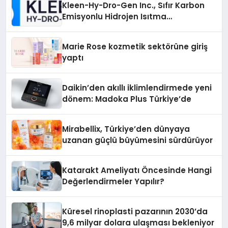
Kleen-Hy-Dro-Gen Inc., Sıfır Karbon
Emisyonlu Hidrojen Isıtma
Teknolojisinde ISO ve TSSA
Düzenleyici Onaylarını Aldı
Marie Rose kozmetik sektörüne giriş
yaptı
Daikin’den akıllı iklimlendirmede yeni
dönem: Madoka Plus Türkiye’de
Mirabellix, Türkiye’den dünyaya
uzanan güçlü büyümesini sürdürüyor
Katarakt Ameliyatı Öncesinde Hangi
Değerlendirmeler Yapılır?
Küresel rinoplasti pazarının 2030’da
9,6 milyar dolara ulaşması bekleniyor