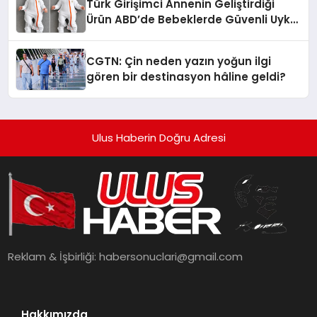
Türk Girişimci Annenin Geliştirdiği
Ürün ABD’de Bebeklerde Güvenli Uyku
Standardına Yeni Bir Bakış Açısı
Getiriyor.
CGTN: Çin neden yazın yoğun ilgi
gören bir destinasyon hâline geldi?
Ulus Haberin Doğru Adresi
Reklam & İşbirliği:
habersonuclari@gmail.com
Hakkımızda