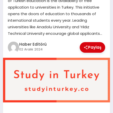
of Turkish education is the availability of free
MAGAZIN
application to universities in Turkey. This initiative
opens the doors of education to thousands of
SPOR
international students every year. Leading
universities like Anadolu University and Yıldız
YAŞAM
Technical University encourage global applicants…
Haber Editörü
Paylaş
02 Aralık 2024