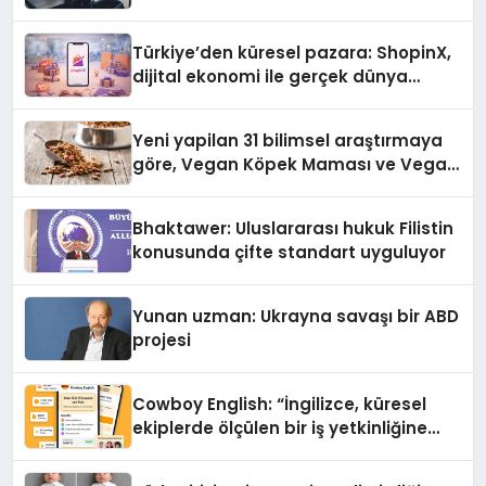
Türkiye’den küresel pazara: ShopinX,
dijital ekonomi ile gerçek dünya
alışverişini bir araya getirmeyi
hedefliyor
Yeni yapilan 31 bilimsel araştırmaya
göre, Vegan Köpek Maması ve Vegan
Kedi Mamasının İyi Sindirildiğini
Ortaya Koydu
Bhaktawer: Uluslararası hukuk Filistin
konusunda çifte standart uyguluyor
Yunan uzman: Ukrayna savaşı bir ABD
projesi
Cowboy English: “İngilizce, küresel
ekiplerde ölçülen bir iş yetkinliğine
dönüşüyor”