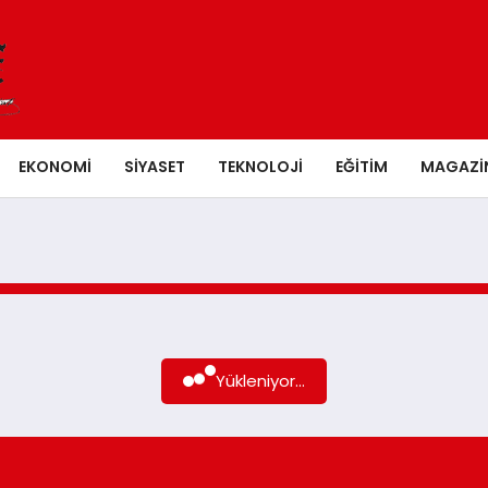
EKONOMI
SIYASET
TEKNOLOJI
EĞITIM
MAGAZI
Yükleniyor...