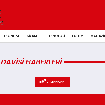
EKONOMI
SIYASET
TEKNOLOJI
EĞITIM
MAGAZI
TEDAVİSİ HABERLERI
Yükleniyor...