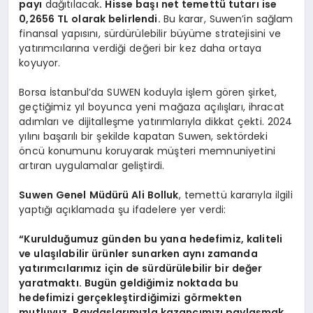
payı
dağıtılacak
. Hisse başı net temettü tutarı ise
0,2656 TL olarak belirlendi.
Bu karar, Suwen’in sağlam
finansal yapısını, sürdürülebilir büyüme stratejisini ve
yatırımcılarına verdiği değeri bir kez daha ortaya
koyuyor.
Borsa İstanbul’da SUWEN koduyla işlem gören şirket,
geçtiğimiz yıl boyunca yeni mağaza açılışları, ihracat
adımları ve dijitalleşme yatırımlarıyla dikkat çekti. 2024
yılını başarılı bir şekilde kapatan Suwen, sektördeki
öncü konumunu koruyarak müşteri memnuniyetini
artıran uygulamalar geliştirdi.
Suwen Genel Müdürü Ali Bolluk
, temettü kararıyla ilgili
yaptığı açıklamada şu ifadelere yer verdi:
“Kurulduğumuz günden bu yana hedefimiz, kaliteli
ve ulaşılabilir ürünler sunarken aynı zamanda
yatırımcılarımız için de sürdürülebilir bir değer
yaratmaktı. Bugün geldiğimiz noktada bu
hedefimizi gerçekleştirdiğimizi görmekten
mutluyuz. Paydaşlarımızla kazancımızı paylaşmak,