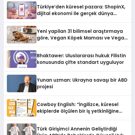
Türkiye’den küresel pazara: ShopinX,
dijital ekonomi ile gerçek dünya
alışverişini bir araya getirmeyi
hedefliyor
Yeni yapilan 31 bilimsel araştırmaya
göre, Vegan Köpek Maması ve Vegan
Kedi Mamasının İyi Sindirildiğini
Ortaya Koydu
Bhaktawer: Uluslararası hukuk Filistin
konusunda çifte standart uyguluyor
Yunan uzman: Ukrayna savaşı bir ABD
projesi
Cowboy English: “İngilizce, küresel
ekiplerde ölçülen bir iş yetkinliğine
dönüşüyor”
Türk Girişimci Annenin Geliştirdiği