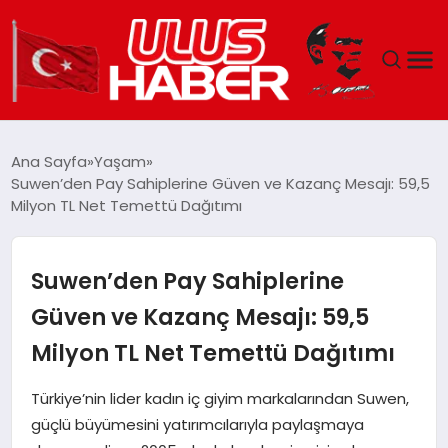
GÜNDEM
Ana Sayfa
Yaşam
Suwen’den Pay Sahiplerine Güven ve Kazanç Mesajı: 59,5
DÜNYA
Milyon TL Net Temettü Dağıtımı
EKONOMI
Suwen’den Pay Sahiplerine
SIYASET
Güven ve Kazanç Mesajı: 59,5
Milyon TL Net Temettü Dağıtımı
TEKNOLOJI
Türkiye’nin lider kadın iç giyim markalarından Suwen,
EĞITIM
güçlü büyümesini yatırımcılarıyla paylaşmaya