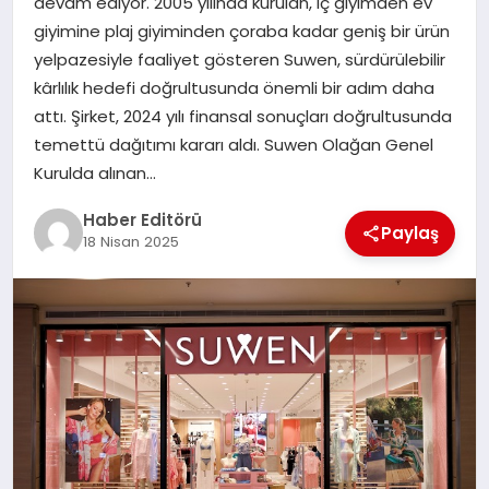
devam ediyor. 2005 yılında kurulan, iç giyimden ev
MAGAZIN
giyimine plaj giyiminden çoraba kadar geniş bir ürün
yelpazesiyle faaliyet gösteren Suwen, sürdürülebilir
SPOR
kârlılık hedefi doğrultusunda önemli bir adım daha
attı. Şirket, 2024 yılı finansal sonuçları doğrultusunda
YAŞAM
temettü dağıtımı kararı aldı. Suwen Olağan Genel
Kurulda alınan…
Haber Editörü
Paylaş
18 Nisan 2025