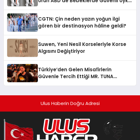
Ürün ABD’de Bebeklerde Güvenli Uyku
Standardına Yeni Bir Bakış Açısı
Getiriyor.
CGTN: Çin neden yazın yoğun ilgi
gören bir destinasyon hâline geldi?
Suwen, Yeni Nesil Korseleriyle Korse
Algısını Değiştiriyor
Türkiye’den Gelen Misafirlerin
Güvenle Tercih Ettiği MR. TUNA
Restaurant Uluslararası Başarısıyla
Dikkat Çekiyor
Ulus Haberin Doğru Adresi