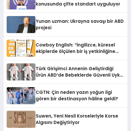
konusunda çifte standart uyguluyor
Yunan uzman: Ukrayna savaşı bir ABD
projesi
Cowboy English: “İngilizce, küresel
ekiplerde ölçülen bir iş yetkinliğine
dönüşüyor”
Türk Girişimci Annenin Geliştirdiği
Ürün ABD’de Bebeklerde Güvenli Uyku
Standardına Yeni Bir Bakış Açısı
Getiriyor.
CGTN: Çin neden yazın yoğun ilgi
gören bir destinasyon hâline geldi?
Suwen, Yeni Nesil Korseleriyle Korse
Algısını Değiştiriyor