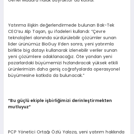
Genel Müdürü Haluk Bayraktar da katıldı.
Yatırıma ilişkin değerlendirmede bulunan Bak-Tek
CEO’su Alp Taşan, şu ifadeleri kullandı: “Çevre
teknolojileri alanında sürdürülebilir çözümler sunan
lider ürünümüz BioGuy II’den sonra, yeni yatırımla
birlikte big datayı kullanarak izlenebilir veriler sunan
yeni çözümlere odaklanacağız. Öte yandan yeni
pazarlardaki büyümemizi hızlandıracak yüksek etkili
ürünlerimizin daha geniş coğrafyalarda operasyonel
büyümesine katkıda da bulunacak.”
“Bu güçlü ekiple işbirliğimizi derinleştirmekten
mutluyuz”
PCP Yönetici Ortağı Özlü Yalaza, yeni yatırım hakkında