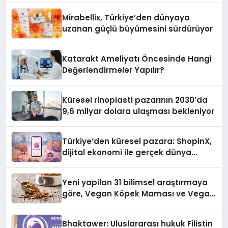
Mirabellix, Türkiye’den dünyaya
uzanan güçlü büyümesini sürdürüyor
Katarakt Ameliyatı Öncesinde Hangi
Değerlendirmeler Yapılır?
Küresel rinoplasti pazarının 2030’da
9,6 milyar dolara ulaşması bekleniyor
Türkiye’den küresel pazara: ShopinX,
dijital ekonomi ile gerçek dünya
alışverişini bir araya getirmeyi
hedefliyor
Yeni yapilan 31 bilimsel araştırmaya
göre, Vegan Köpek Maması ve Vegan
Kedi Mamasının İyi Sindirildiğini
Ortaya Koydu
Bhaktawer: Uluslararası hukuk Filistin