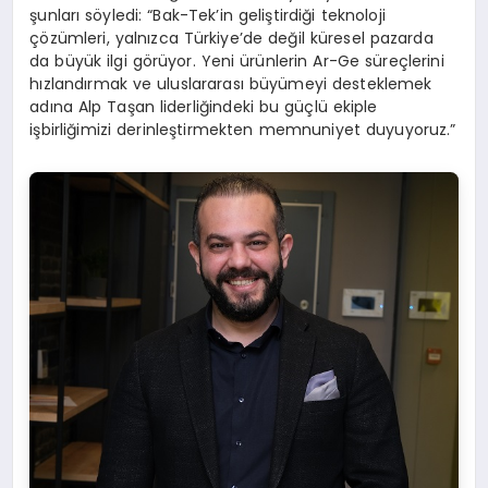
şunları söyledi: “Bak-Tek’in geliştirdiği teknoloji
çözümleri, yalnızca Türkiye’de değil küresel pazarda
da büyük ilgi görüyor. Yeni ürünlerin Ar-Ge süreçlerini
hızlandırmak ve uluslararası büyümeyi desteklemek
adına Alp Taşan liderliğindeki bu güçlü ekiple
işbirliğimizi derinleştirmekten memnuniyet duyuyoruz.”