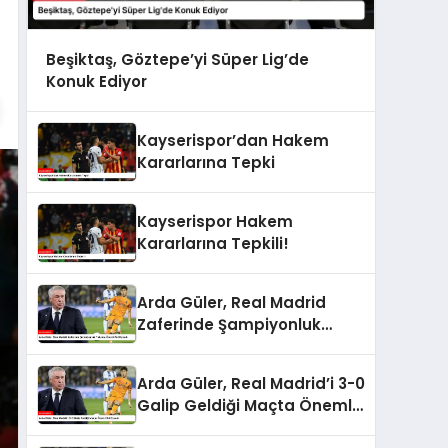
Beşiktaş, Göztepe’yi Süper Lig’de
Konuk Ediyor
Kayserispor’dan Hakem
Kararlarına Tepki
Kayserispor Hakem
Kararlarına Tepkili!
Arda Güler, Real Madrid
Zaferinde Şampiyonluk
Yolunda Önemli Rol Oynadı
Arda Güler, Real Madrid’i 3-0
Galip Geldiği Maçta Önemli
Rol Oynadı