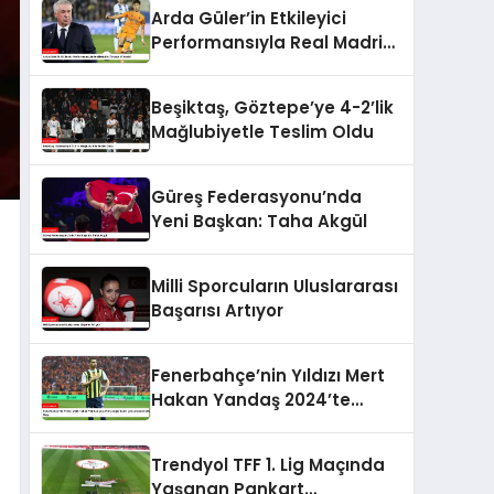
Arda Güler’in Etkileyici
Performansıyla Real Madrid
Zirveye Yükseldi
Beşiktaş, Göztepe’ye 4-2’lik
Mağlubiyetle Teslim Oldu
Güreş Federasyonu’nda
Yeni Başkan: Taha Akgül
Milli Sporcuların Uluslararası
Başarısı Artıyor
Fenerbahçe’nin Yıldızı Mert
Hakan Yandaş 2024’te
Google’da En Çok Aranan
Futbolcu Oldu
Trendyol TFF 1. Lig Maçında
Yaşanan Pankart