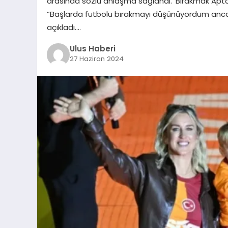
arasında sözlü anlaşma sağlandı. ‘Bırakmak Aptal
“Başlarda futbolu bırakmayı düşünüyordum ancak iş
açıkladı….
Ulus Haberi
27 Haziran 2024