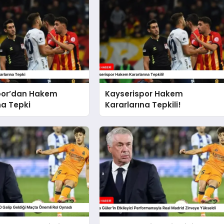
por’dan Hakem
Kayserispor Hakem
na Tepki
Kararlarına Tepkili!