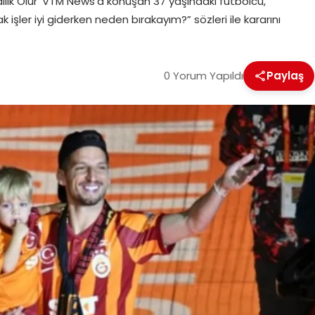
lık Olur’ VTM News’a konuşan 37 yaşındaki futbolcu,
ler iyi giderken neden bırakayım?” sözleri ile kararını
0 Yorum Yapıldı
Paylaş