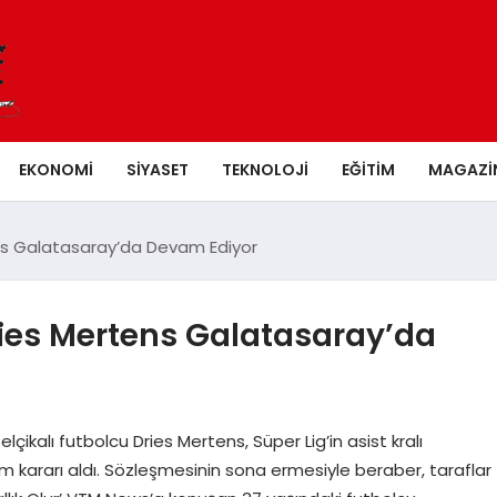
EKONOMI
SIYASET
TEKNOLOJI
EĞITIM
MAGAZI
tens Galatasaray’da Devam Ediyor
Dries Mertens Galatasaray’da
çikalı futbolcu Dries Mertens, Süper Lig’in asist kralı
 kararı aldı. Sözleşmesinin sona ermesiyle beraber, taraflar