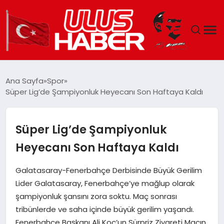
GÜNDEM
Ana Sayfa
Spor
Süper Lig’de Şampiyonluk Heyecanı Son Haftaya Kaldı
DÜNYA
EKONOMI
Süper Lig’de Şampiyonluk
Heyecanı Son Haftaya Kaldı
SIYASET
Galatasaray-Fenerbahçe Derbisinde Büyük Gerilim
TEKNOLOJI
Lider Galatasaray, Fenerbahçe’ye mağlup olarak
şampiyonluk şansını zora soktu. Maç sonrası
EĞITIM
tribünlerde ve saha içinde büyük gerilim yaşandı.
Fenerbahçe Başkanı Ali Koç’un Sürpriz Ziyareti Maçın