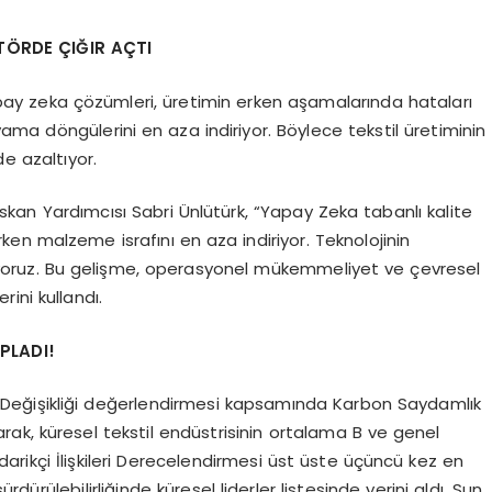
TÖRDE ÇIĞIR AÇTI
 yapay zeka çözümleri, üretimin erken aşamalarında hataları
ma döngülerini en aza indiriyor. Böylece tekstil üretiminin
de azaltıyor.
skan Yardımcısı Sabri Ünlütürk, “Yapay Zeka tabanlı kalite
rken malzeme israfını en aza indiriyor. Teknolojinin
nıyoruz. Bu gelişme, operasyonel mükemmeliyet ve çevresel
rini kullandı.
OPLADI!
klim Değişikliği değerlendirmesi kapsamında Karbon Saydamlık
larak, küresel tekstil endüstrisinin ortalama B ve genel
arikçi İlişkileri Derecelendirmesi üst üste üçüncü kez en
ürdürülebilirliğinde küresel liderler listesinde yerini aldı. Sun