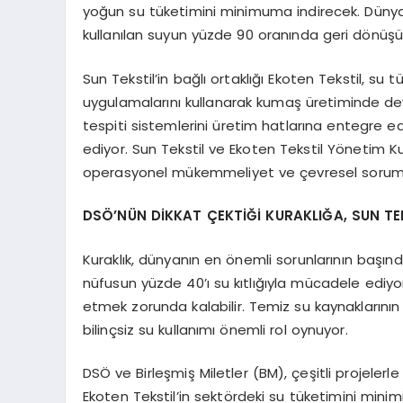
yoğun su tüketimini minimuma indirecek. Dünyada
kullanılan suyun yüzde 90 oranında geri dönüş
Sun Tekstil’in bağlı ortaklığı Ekoten Tekstil, su
uygulamalarını kullanarak kumaş üretiminde de
tespiti sistemlerini üretim hatlarına entegre ed
ediyor. Sun Tekstil ve Ekoten Tekstil Yönetim Ku
operasyonel mükemmeliyet ve çevresel sorumlulu
DSÖ’NÜN DİKKAT ÇEKTİĞİ KURAKLIĞA, SUN T
Kuraklık, dünyanın en önemli sorunlarının başın
nüfusun yüzde 40’ı su kıtlığıyla mücadele ediyo
etmek zorunda kalabilir. Temiz su kaynaklarının
bilinçsiz su kullanımı önemli rol oynuyor.
DSÖ ve Birleşmiş Miletler (BM), çeşitli projelerle
Ekoten Tekstil’in sektördeki su tüketimini minimi