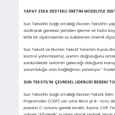
YAPAY ZEKA DESTEKLİ ÜRETİM MODELİYLE SEK
Sun Tekstil’in bağlı ortaklığı Ekoten Tekstil’in
azaltarak gereksiz yeniden işleme ve fazla boya
kritik bir aşamasında su kullanımını önemli ölçü
Sun Tekstil ve Ekoten Tekstil Yönetim Kurulu Ba
kontrol yatırımlarımız, üretim doğruluğunu artırı
sürdürülebilir üretimin geleceği olduğuna ina
sorumluluğa olan bağlılığımızı yansıtıyor.” ifadele
SUN TEKSTİL’İN ÇEVRESEL LİDERLİĞİ BEĞENİ T
Sun Tekstil’in bağlı ortaklığı Ekoten Tekstil, İ
Projesi’nden (CDP) üst üste ikinci yıl A- notu a
pazarın C notunu geride bıraktı. Ayrıca, CDP Ted
yüksek “A/Liderlik” puanını alarak tedarik zinciri s