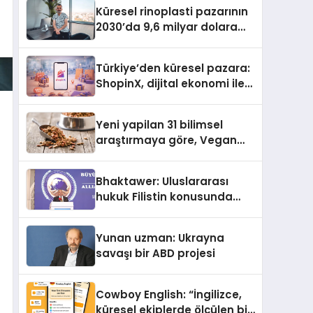
Küresel rinoplasti pazarının
2030’da 9,6 milyar dolara
ulaşması bekleniyor
Türkiye’den küresel pazara:
ShopinX, dijital ekonomi ile
gerçek dünya alışverişini bir
araya getirmeyi hedefliyor
Yeni yapilan 31 bilimsel
araştırmaya göre, Vegan
Köpek Maması ve Vegan
Kedi Mamasının İyi
Bhaktawer: Uluslararası
Sindirildiğini Ortaya Koydu
hukuk Filistin konusunda
çifte standart uyguluyor
Yunan uzman: Ukrayna
savaşı bir ABD projesi
Cowboy English: “İngilizce,
küresel ekiplerde ölçülen bir