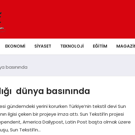
EKONOMI
SIYASET
TEKNOLOJI
EĞITIM
MAGAZI
nya basınında
klığı dünya basınında
si gündemdeki yerini korurken Türkiye’nin tekstil devi Sun
nın ilgisi çeken bir projeye imza attı. Sun Tekstil’in projesi
endent, America Dailypost, Latin Post başta olmak üzere
şu, Sun Tekstil’in…