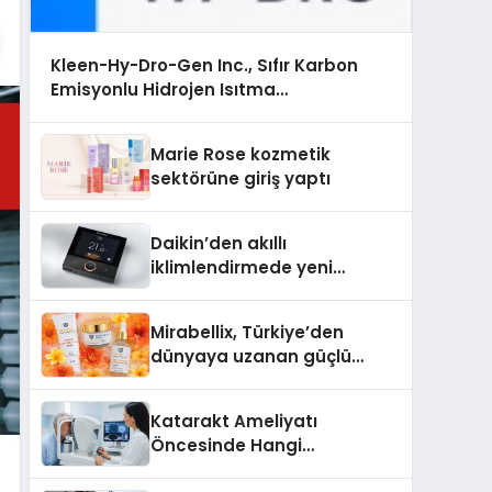
Kleen-Hy-Dro-Gen Inc., Sıfır Karbon
Emisyonlu Hidrojen Isıtma
Teknolojisinde ISO ve TSSA Düzenleyici
Onaylarını Aldı
Marie Rose kozmetik
sektörüne giriş yaptı
Daikin’den akıllı
iklimlendirmede yeni
dönem: Madoka Plus
Türkiye’de
Mirabellix, Türkiye’den
dünyaya uzanan güçlü
büyümesini sürdürüyor
Katarakt Ameliyatı
Öncesinde Hangi
Değerlendirmeler Yapılır?