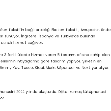
un Tekstil’in bağlı ortaklığı Ekoten Tekstil , Avrupa’nın önde
rı sunuyor. İngiltere, İspanya ve Türkiye’de bulunan
ve esnek hizmet sağlıyor.
ve 3 farklı ülkede hizmet veren 5 tasarım ofisine sahip olan
terilerinin ihtiyaçlarına göre tasarım yapıyor. Şirketin en
 Jimmy Key, Tesco, Kiabi, Marks&Spencer ve Next yer alıyor.
üphanesini 2022 yılında oluşturdu. Dijital kumaş kütüphanesi
or.