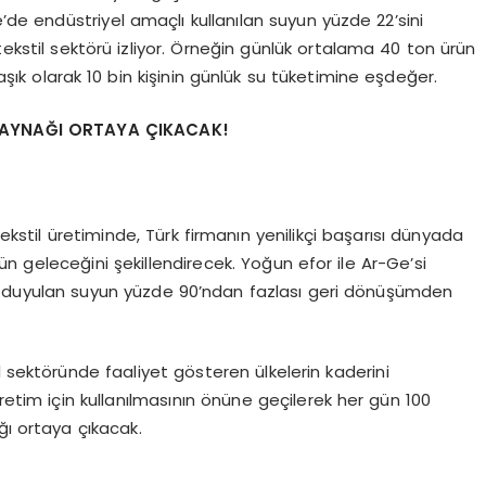
e’de endüstriyel amaçlı kullanılan suyun yüzde 22’sini
tekstil sektörü izliyor. Örneğin günlük ortalama 40 ton ürün
aşık olarak 10 bin kişinin günlük su tüketimine eşdeğer.
 KAYNAĞI ORTAYA ÇIKACAK!
tekstil üretiminde, Türk firmanın yenilikçi başarısı dünyada
ün geleceğini şekillendirecek. Yoğun efor ile Ar-Ge’si
aç duyulan suyun yüzde 90’ndan fazlası geri dönüşümden
l sektöründe faaliyet gösteren ülkelerin kaderini
retim için kullanılmasının önüne geçilerek her gün 100
ğı ortaya çıkacak.