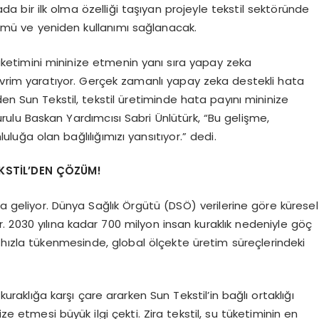
 bir ilk olma özelliği taşıyan projeyle tekstil sektöründe
ümü ve yeniden kullanımı sağlanacak.
 tüketimini mininize etmenin yanı sıra yapay zeka
vrim yaratıyor. Gerçek zamanlı yapay zeka destekli hata
en Sun Tekstil, tekstil üretiminde hata payını mininize
rulu Baskan Yardımcısı Sabri Ünlütürk, “Bu gelişme,
ğa olan bağlılığımızı yansıtıyor.” dedi.
EKSTİL’DEN ÇÖZÜM!
da geliyor. Dünya Sağlık Örgütü (DSÖ) verilerine göre küresel
r. 2030 yılına kadar 700 milyon insan kuraklık nedeniyle göç
 hızla tükenmesinde, global ölçekte üretim süreçlerindeki
 kuraklığa karşı çare ararken Sun Tekstil’in bağlı ortaklığı
ze etmesi büyük ilgi çekti. Zira tekstil, su tüketiminin en