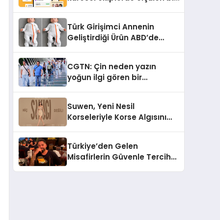
iş yetkinliğine dönüşüyor”
Türk Girişimci Annenin
Geliştirdiği Ürün ABD’de
Bebeklerde Güvenli Uyku
Standardına Yeni Bir Bakış
CGTN: Çin neden yazın
Açısı Getiriyor.
yoğun ilgi gören bir
destinasyon hâline geldi?
Suwen, Yeni Nesil
Korseleriyle Korse Algısını
Değiştiriyor
Türkiye’den Gelen
Misafirlerin Güvenle Tercih
Ettiği MR. TUNA Restaurant
Uluslararası Başarısıyla
Dikkat Çekiyor