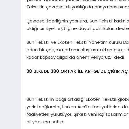
Tekstil’in çevresel duyarlılığı da dünya basınında
Çevresel liderliğinin yanı sıra, Sun Tekstil kadı
aldığı cinsiyet eşitliğine dayalı politikaları deste
Sun Tekstil ve Ekoten Tekstil Yönetim Kurulu Bask
eden bir çalışma ortamı oluşturmaktan gurur duy
kadar kapsayıcılığa da önem veriyoruz.” dedi.
38 ÜLKEDE 380 ORTAK İLE AR-GE’DE ÇIĞIR AÇT
Sun Tekstil’in bağlı ortaklığı Ekoten Tekstil, g
yerini sağlamlaştırırken Ar-Ge faaliyetlerine d
faaliyetleri yürütüyor. Şirket, yenilikçi tasarımla
altyapısına sahip.