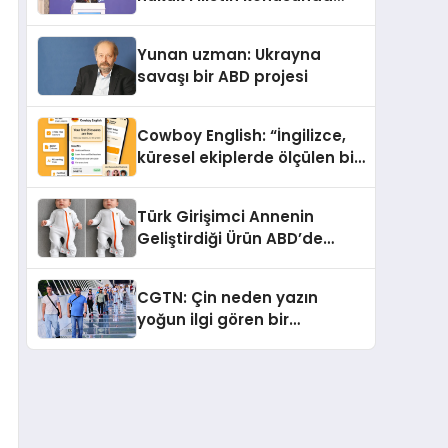
çifte standart uyguluyor
Yunan uzman: Ukrayna
savaşı bir ABD projesi
Cowboy English: “İngilizce,
küresel ekiplerde ölçülen bir
iş yetkinliğine dönüşüyor”
Türk Girişimci Annenin
Geliştirdiği Ürün ABD’de
Bebeklerde Güvenli Uyku
Standardına Yeni Bir Bakış
CGTN: Çin neden yazın
Açısı Getiriyor.
yoğun ilgi gören bir
destinasyon hâline geldi?