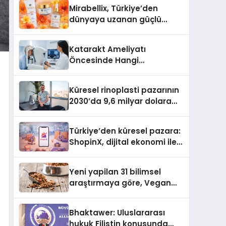
Türkiye’de
Mirabellix, Türkiye’den
dünyaya uzanan güçlü
büyümesini sürdürüyor
Katarakt Ameliyatı
Öncesinde Hangi
Değerlendirmeler Yapılır?
Küresel rinoplasti pazarının
2030’da 9,6 milyar dolara
ulaşması bekleniyor
Türkiye’den küresel pazara:
ShopinX, dijital ekonomi ile
gerçek dünya alışverişini bir
araya getirmeyi hedefliyor
Yeni yapilan 31 bilimsel
araştırmaya göre, Vegan
Köpek Maması ve Vegan
Kedi Mamasının İyi
Bhaktawer: Uluslararası
Sindirildiğini Ortaya Koydu
hukuk Filistin konusunda