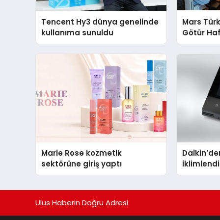
Tencent Hy3 dünya genelinde
Mars Türk
kullanıma sunuldu
Götür Haf
Marie Rose kozmetik
Daikin’den
sektörüne giriş yaptı
iklimlen
Madoka P
Ulus Haberin Doğru Adresi