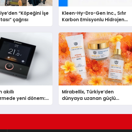
iye’den “Köpeğini İşe
Kleen-Hy-Dro-Gen Inc., Sıfır
tası” çağrısı
Karbon Emisyonlu Hidrojen
Isıtma Teknolojisinde ISO ve
TSSA Düzenleyici Onaylarını
Aldı
 akıllı
Mirabellix, Türkiye’den
dirmede yeni dönem:
dünyaya uzanan güçlü
lus Türkiye’de
büyümesini sürdürüyor