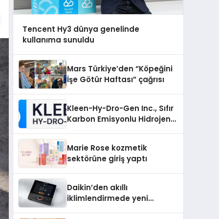
Tencent Hy3 dünya genelinde
kullanıma sunuldu
Mars Türkiye’den “Köpeğini
İşe Götür Haftası” çağrısı
Kleen-Hy-Dro-Gen Inc., Sıfır
Karbon Emisyonlu Hidrojen
Isıtma Teknolojisinde ISO ve
TSSA Düzenleyici Onaylarını
Marie Rose kozmetik
Aldı
sektörüne giriş yaptı
Daikin’den akıllı
iklimlendirmede yeni
dönem: Madoka Plus