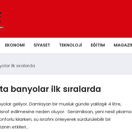
EKONOMI
SIYASET
TEKNOLOJI
EĞITIM
MAGAZI
olar ilk sıralarda
fta banyolar ilk sıralarda
yolar geliyor. Damlayan bir musluk günde yaklaşık 4 litre,
yun israf edilmesine neden oluyor. Seramiksan, yeni nesil yıkama
nforlu kılarken, su israfını önleyerek sürdürülebilir bir
inin etkileri…