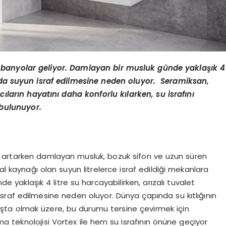
a
banyolar
geliyor. Damlayan bir musluk günde yaklaşık 4
rasında suyun israf edilmesine neden oluyor. Seramiksan,
cıların hayatını daha konforlu kılarken, su israfını
 bulunuyor.
gün artarken damlayan musluk, bozuk sifon ve uzun süren
al kaynağı olan suyun litrelerce israf edildiği mekanlara
 yaklaşık 4 litre su harcayabilirken, arızalı tuvalet
 israf edilmesine neden oluyor. Dünya çapında su kıtlığının
başta olmak üzere, bu durumu tersine çevirmek için
a teknolojisi Vortex ile hem su israfının önüne geçiyor