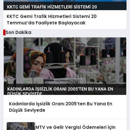
KKTC Gemi Trafik Hizmetleri Sistemi 20
Temmuz’da Faaliyete Başlayacak
Son Dakika
Kadınlarda İşsizlik Oranı 2005’ten Bu Yana En
Düşük Seviyede
MTV ve Gelir Vergisi Ödemeleri İçin