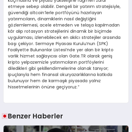
kaçmasına ve piyasa yükselişine rağmen zarar
etmeye sebep olabilir. Dengeli bir yatırım stratejisiyle,
güvendiği altcoin’lerle portföyünü hazırlayan
yatırımcıların, dinamiklerin nasıl değiştiğini
gözlemlemesi, acele etmeden ve telaşa kapılmadan
kâr alıp rotasyon stratejilerini dinamik bir biçimde
uygulaması, izlenebilecek en akılcı stratejiler arasında
başı çekiyor. Sermaye Piyasası Kurulu’nun (SPK)
Faaliyette Bulunanlar Listesi’nde yer alan bir kripto
varlık hizmet sağlayıcısı olan Gate.TR olarak geniş
kripto yelpazemizle yatırımcıların portföylerini
diledikleri gibi şekillendirmelerine olanak tanıyor;
ipuçlarıyla hem finansal okuryazarlıklarına katkıda
bulunuyor hem de karmaşık piyasada yalnız
hissetmelerinin önüne geçiyoruz.”
Benzer Haberler