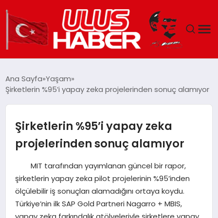
GÜNDEM
Ana Sayfa
Yaşam
Şirketlerin %95’i yapay zeka projelerinden sonuç alamıyor
DÜNYA
EKONOMI
Şirketlerin %95’i yapay zeka
projelerinden sonuç alamıyor
SIYASET
MIT tarafından yayımlanan güncel bir rapor,
TEKNOLOJI
şirketlerin yapay zeka pilot projelerinin %95’inden
ölçülebilir iş sonuçları alamadığını ortaya koydu.
EĞITIM
Türkiye’nin ilk SAP Gold Partneri Nagarro + MBIS,
yapay zeka farkındalık atölyeleriyle şirketlere yapay