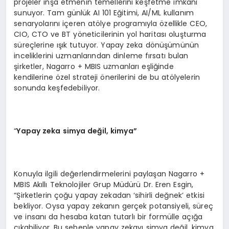
projeler inşa etmenin temellerini keşfetme imkanı
sunuyor. Tam günlük AI 101 Eğitimi, AI/ML kullanım
senaryolarını içeren atölye programıyla özellikle CEO,
CIO, CTO ve BT yöneticilerinin yol haritası oluşturma
süreçlerine ışık tutuyor. Yapay zeka dönüşümünün
inceliklerini uzmanlarından dinleme fırsatı bulan
şirketler, Nagarro + MBIS uzmanları eşliğinde
kendilerine özel strateji önerilerini de bu atölyelerin
sonunda keşfedebiliyor.
“
Yapay zeka simya değil, kimya”
Konuyla ilgili değerlendirmelerini paylaşan Nagarro +
MBIS Akıllı Teknolojiler Grup Müdürü Dr. Eren Esgin,
“Şirketlerin çoğu yapay zekadan ‘sihirli değnek’ etkisi
bekliyor. Oysa yapay zekanın gerçek potansiyeli, süreç
ve insanı da hesaba katan tutarlı bir formülle açığa
çıkabiliyor. Bu sebeple yapay zekayı simya değil, kimya