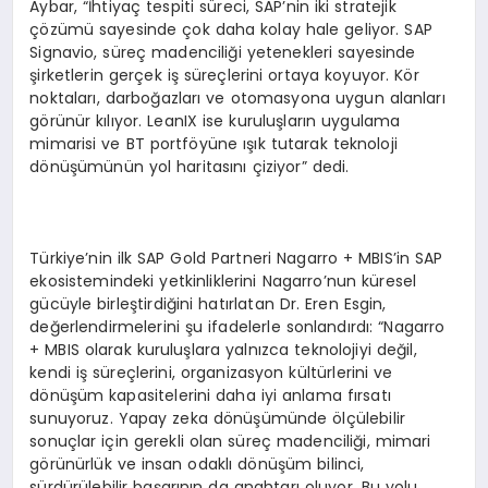
Aybar, “İhtiyaç tespiti süreci, SAP’nin iki stratejik
çözümü sayesinde çok daha kolay hale geliyor. SAP
Signavio, süreç madenciliği yetenekleri sayesinde
şirketlerin gerçek iş süreçlerini ortaya koyuyor. Kör
noktaları, darboğazları ve otomasyona uygun alanları
görünür kılıyor. LeanIX ise kuruluşların uygulama
mimarisi ve BT portföyüne ışık tutarak teknoloji
dönüşümünün yol haritasını çiziyor” dedi.
Türkiye’nin ilk SAP Gold Partneri Nagarro + MBIS’in SAP
ekosistemindeki yetkinliklerini Nagarro’nun küresel
gücüyle birleştirdiğini hatırlatan Dr. Eren Esgin,
değerlendirmelerini şu ifadelerle sonlandırdı: “Nagarro
+ MBIS olarak kuruluşlara yalnızca teknolojiyi değil,
kendi iş süreçlerini, organizasyon kültürlerini ve
dönüşüm kapasitelerini daha iyi anlama fırsatı
sunuyoruz. Yapay zeka dönüşümünde ölçülebilir
sonuçlar için gerekli olan süreç madenciliği, mimari
görünürlük ve insan odaklı dönüşüm bilinci,
sürdürülebilir başarının da anahtarı oluyor. Bu yolu