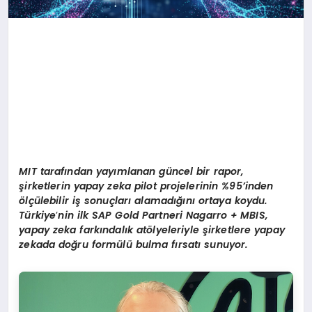
MIT tarafından yayımlanan güncel bir rapor,
şirketlerin yapay zeka pilot projelerinin %95’inden
ö
lçülebilir iş sonuçları alamadığını ortaya koydu.
Türkiye
’
nin ilk SAP Gold Partneri Nagarro + MBIS,
yapay zeka farkı
ndal
ık at
ö
lyeleriyle şirketlere yapay
zekada doğru formülü bulma fırsatı sunuyor.