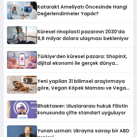
Katarakt Ameliyatı Öncesinde Hangi
Değerlendirmeler Yapılır?
Küresel rinoplasti pazarının 2030’da
9,6 milyar dolara ulaşması bekleniyor
Türkiye’den küresel pazara: ShopinX,
dijital ekonomi ile gerçek dünya
alışverişini bir araya getirmeyi
hedefliyor
Yeni yapilan 31 bilimsel araştırmaya
göre, Vegan Köpek Maması ve Vegan
Kedi Mamasının İyi Sindirildiğini
Ortaya Koydu
Bhaktawer: Uluslararası hukuk Filistin
konusunda çifte standart uyguluyor
Yunan uzman: Ukrayna savaşı bir ABD