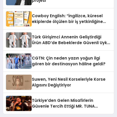
projesi
Cowboy English: “İngilizce, küresel
ekiplerde ölçülen bir iş yetkinliğine
dönüşüyor”
Türk Girişimci Annenin Geliştirdiği
Ürün ABD’de Bebeklerde Güvenli Uyku
Standardına Yeni Bir Bakış Açısı
Getiriyor.
CGTN: Çin neden yazın yoğun ilgi
gören bir destinasyon hâline geldi?
Suwen, Yeni Nesil Korseleriyle Korse
Algısını Değiştiriyor
Türkiye’den Gelen Misafirlerin
Güvenle Tercih Ettiği MR. TUNA
Restaurant Uluslararası Başarısıyla