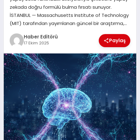
MAGAZIN
zekada doğru formülü bulma fırsatı sunuyor.
İSTANBUL — Massachusetts Institute of Technology
SPOR
(MIT) tarafından yayımlanan güncel bir araştırma,…
YAŞAM
Haber Editörü
Paylaş
17 Ekim 2025