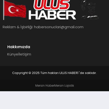
MAGAZIN
SPOR
Reklam & İşbirliği:
habersonuclari@gmail.com
YAŞAM
Hakkımızda
Künye
İletişim
Copyright © 2025 Tüm hakları ULUS HABERİ 'de saklıdır.
Mersin Haber
Mersin Lojistik