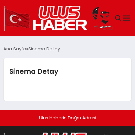
GÜNDEM
Ana Sayfa
Sinema Detay
DÜNYA
Sinema Detay
EKONOMI
SIYASET
TEKNOLOJI
Ulus Haberin Doğru Adresi
EĞITIM