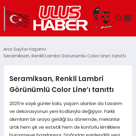
GÜNDEM
Ana Sayfa
Yaşam
Seramiksan, Renkli Lambri Görünümlü Color Line’ı tanıttı
DÜNYA
EKONOMI
Seramiksan, Renkli Lambri
Görünümlü Color Line’ı tanıttı
SIYASET
2025’e sayılı günler kala, yaşam alanları da tasarım
TEKNOLOJI
ve dekorasyonun yeni kodlarıyla değişiyor. Farklı
akımların bir araya geldiği bu dönemde, mekanlar
EĞITIM
artık hem şık ve estetik hem de konforlu kimliklere
bürünmeye hazırlanıyor. Doğadan esinlendiği yeni