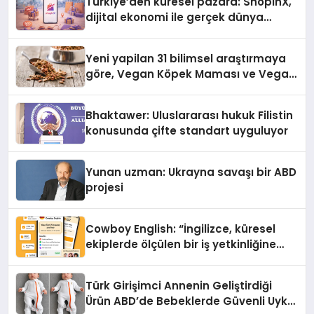
Türkiye’den küresel pazara: ShopinX,
dijital ekonomi ile gerçek dünya
alışverişini bir araya getirmeyi
hedefliyor
Yeni yapilan 31 bilimsel araştırmaya
göre, Vegan Köpek Maması ve Vegan
Kedi Mamasının İyi Sindirildiğini
Ortaya Koydu
Bhaktawer: Uluslararası hukuk Filistin
konusunda çifte standart uyguluyor
Yunan uzman: Ukrayna savaşı bir ABD
projesi
Cowboy English: “İngilizce, küresel
ekiplerde ölçülen bir iş yetkinliğine
dönüşüyor”
Türk Girişimci Annenin Geliştirdiği
Ürün ABD’de Bebeklerde Güvenli Uyku