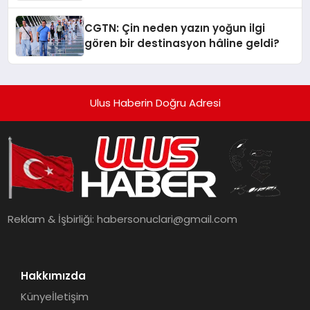
Standardına Yeni Bir Bakış Açısı
Getiriyor.
CGTN: Çin neden yazın yoğun ilgi
gören bir destinasyon hâline geldi?
Ulus Haberin Doğru Adresi
Reklam & İşbirliği:
habersonuclari@gmail.com
Hakkımızda
Künye
İletişim