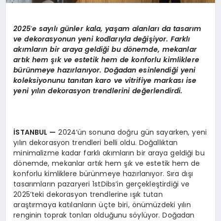
2025
’
e say
ılı günler kala, yaşam alanları da tasarım
ve dekorasyonun yeni kodlarıyla değişiyor. Farklı
akımların bir araya geldiği bu d
ö
nemde, mekanlar
artık hem şık ve estetik hem de konforlu kimliklere
bürünmeye hazı
rlan
ıyor. D
oğadan esinlendiği yeni
koleksiyonunu tanıtan karo ve vitrifiye markası ise
yeni yılın dekorasyon trendlerini değerlendirdi.
İSTANBUL
—
2024’ün sonuna doğru gün sayarken, yeni
yılın dekorasyon trendleri belli oldu. Doğallıktan
minimalizme kadar farklı akımların bir araya geldiği bu
dönemde, mekanlar artık hem şık ve estetik hem de
konforlu kimliklere bürünmeye hazırlanıyor. Sıra dışı
tasarımların pazaryeri 1stDibs’in gerçekleştirdiği ve
2025’teki dekorasyon trendlerine ışık tutan
araştırmaya katılanların üçte biri, önümüzdeki yılın
renginin toprak tonları olduğunu söylüyor. Doğadan