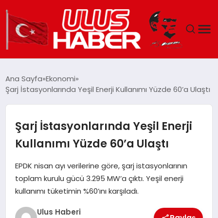
GÜNDEM
Ana Sayfa
Ekonomi
Şarj İstasyonlarında Yeşil Enerji Kullanımı Yüzde 60’a Ulaştı
DÜNYA
EKONOMI
Şarj İstasyonlarında Yeşil Enerji
Kullanımı Yüzde 60’a Ulaştı
SIYASET
EPDK nisan ayı verilerine göre, şarj istasyonlarının
TEKNOLOJI
toplam kurulu gücü 3.295 MW’a çıktı. Yeşil enerji
kullanımı tüketimin %60’ını karşıladı.
EĞITIM
Ulus Haberi
Paylaş