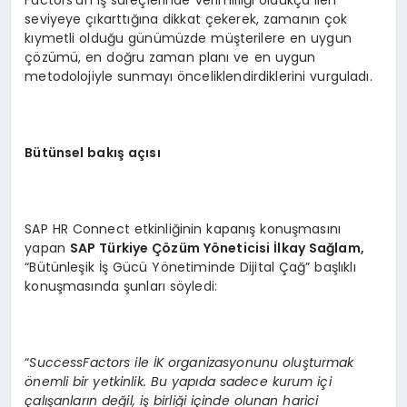
Factors’un iş süreçlerinde verimliliği oldukça ileri
seviyeye çıkarttığına dikkat çekerek, zamanın çok
kıymetli olduğu günümüzde müşterilere en uygun
çözümü, en doğru zaman planı ve en uygun
metodolojiyle sunmayı önceliklendirdiklerini vurguladı.
Bütünsel bakış açısı
SAP HR Connect etkinliğinin kapanış konuşmasını
yapan
SAP Türkiye Çözüm Y
ö
neticisi İlkay Sağlam,
“Bütünleşik İş Gücü Yönetiminde Dijital Çağ” başlıklı
konuşmasında şunları söyledi:
“
SuccessFactors ile
İK organizasyonunu oluşturmak
ö
nemli bir yetkinlik. Bu yapıda sadece kurum içi
çalışanları
n de
ğil, iş birliğ
i i
çinde olunan harici