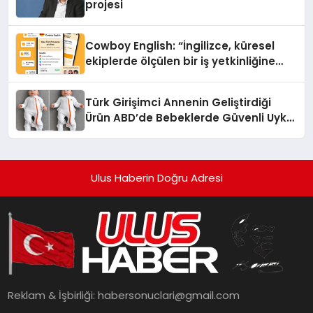
projesi
Cowboy English: “İngilizce, küresel
ekiplerde ölçülen bir iş yetkinliğine
dönüşüyor”
Türk Girişimci Annenin Geliştirdiği
Ürün ABD’de Bebeklerde Güvenli Uyku
Standardına Yeni Bir Bakış Açısı
Getiriyor.
Ulus Haberin Doğru Adresi
Reklam & İşbirliği:
habersonuclari@gmail.com