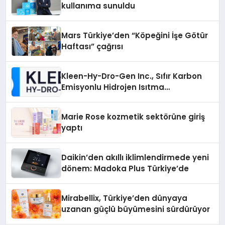
kullanıma sunuldu
Mars Türkiye’den “Köpeğini İşe Götür
Haftası” çağrısı
Kleen-Hy-Dro-Gen Inc., Sıfır Karbon
Emisyonlu Hidrojen Isıtma
Teknolojisinde ISO ve TSSA
Düzenleyici Onaylarını Aldı
Marie Rose kozmetik sektörüne giriş
yaptı
Daikin’den akıllı iklimlendirmede yeni
dönem: Madoka Plus Türkiye’de
Mirabellix, Türkiye’den dünyaya
uzanan güçlü büyümesini sürdürüyor