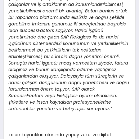
çalışanlar ve iş ortaklarının da konumlandırılabilmesi,
y
ö
netilebilmesi
ö
nemli bir avantaj. Bütün bunları ortak
bir raporlama platformunda eksiksiz ve doğru şekilde
g
ö
rebilme imkanını günümüz İK süreçlerinde başrolde
olan SuccessFactors sağlıyor. Harici işgücü
y
ö
netiminde
ö
ne çıkan SAP Fieldglass ile de harici
işgücünün sistemlerdeki konumunun ve yetkinliklerinin
belirlenmesi, bu yetkinliklerin tek noktadan
etkinleştirilmesi, bu sürecin doğru y
ö
netimi
ö
nemli.
Sonuçta harici işgücü; maaş vermekten ziyade, fatura
aldığımız ve bunun karşılığında
ö
deme yaptığımız
çalışanlardan oluşuyor. Dolayısıyla tüm süreçlerin ve
harici çalış
an d
ö
ngüsünü
n do
ğru y
ö
netilmesi ve doğru
faturalanması önem taşıyor. SAP olarak
SuccessFactors veya Fieldglass ayrımı olmaksızın,
şirketlere ve insan kaynakları profesyonellerine
bütüncül bir y
ö
netim ve bakış açısı sunuyoruz.
”
İnsan kaynakları alanında yapay zeka ve dijital