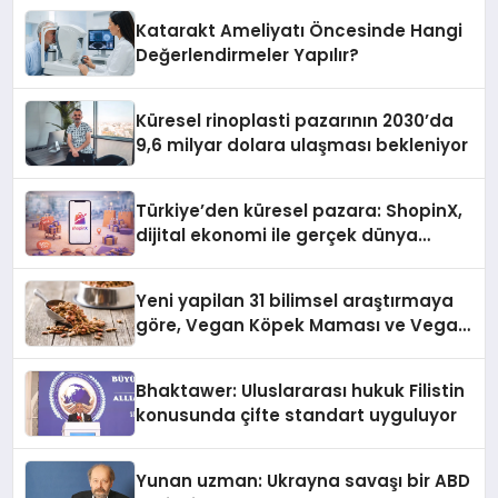
Katarakt Ameliyatı Öncesinde Hangi
Değerlendirmeler Yapılır?
Küresel rinoplasti pazarının 2030’da
9,6 milyar dolara ulaşması bekleniyor
Türkiye’den küresel pazara: ShopinX,
dijital ekonomi ile gerçek dünya
alışverişini bir araya getirmeyi
hedefliyor
Yeni yapilan 31 bilimsel araştırmaya
göre, Vegan Köpek Maması ve Vegan
Kedi Mamasının İyi Sindirildiğini
Ortaya Koydu
Bhaktawer: Uluslararası hukuk Filistin
konusunda çifte standart uyguluyor
Yunan uzman: Ukrayna savaşı bir ABD