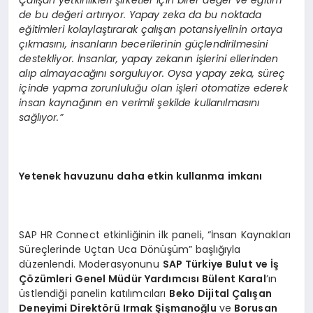
Çalışan yetkinlikleri şirketler için birer değer ve eğitim
de bu değeri artırıyor. Yapay zeka da bu noktada
eğitimleri kolaylaştırarak çalışan potansiyelinin ortaya
çıkmasını, insanların becerilerinin güçlendirilmesini
destekliyor. İnsanlar, yapay zekanın işlerini ellerinden
alıp almayacağını sorguluyor. Oysa yapay zeka, süreç
içinde yapma zorunluluğu olan işleri otomatize ederek
insan kaynağının en verimli şekilde kullanılmasını
sağlıyor.”
Yetenek havuzunu daha etkin kullanma imkanı
SAP HR Connect etkinliğinin ilk paneli, “İnsan Kaynakları
Süreçlerinde Uçtan Uca Dönüşüm” başlığıyla
düzenlendi. Moderasyonunu
SAP Türkiye Bulut ve İş
Çözümleri Genel Müdür Yardımcısı Bülent Karal
’ın
üstlendiği panelin katılımcıları
Beko Dijital Çalışan
Deneyimi Direktörü Irmak Şişmanoğlu
ve
Borusan