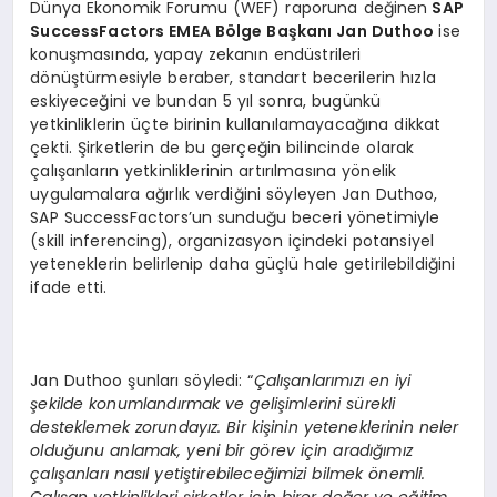
Dünya Ekonomik Forumu (WEF) raporuna değinen
SAP
SuccessFactors EMEA B
ö
lge Başkanı
Jan Duthoo
ise
konuşmasında, yapay zekanın endüstrileri
dönüştürmesiyle beraber, standart becerilerin hızla
eskiyeceğini ve bundan 5 yıl sonra, bugünkü
yetkinliklerin üçte birinin kullanılamayacağına dikkat
çekti. Şirketlerin de bu gerçeğin bilincinde olarak
çalışanların yetkinliklerinin artırılmasına yönelik
uygulamalara ağırlık verdiğini söyleyen Jan Duthoo,
SAP SuccessFactors’un sunduğu beceri yönetimiyle
(skill inferencing), organizasyon içindeki potansiyel
yeteneklerin belirlenip daha güçlü hale getirilebildiğini
ifade etti.
Jan Duthoo şunları söyledi: “
Çalışanlarımızı en iyi
şekilde konumlandırmak ve gelişimlerini sürekli
desteklemek zorundayız. Bir kişinin yeteneklerinin neler
olduğunu anlamak, yeni bir g
ö
rev i
çin aradığımız
çalışanları nasıl yetiştirebileceğimizi bilmek
ö
nemli.