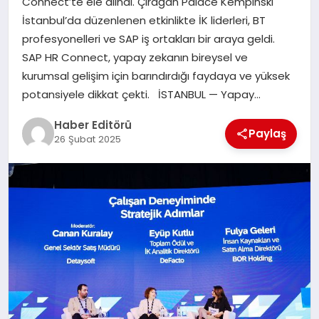
Connect’te ele alındı. Çırağan Palace Kempinski
MAGAZIN
İstanbul’da düzenlenen etkinlikte İK liderleri, BT
profesyonelleri ve SAP iş ortakları bir araya geldi.
SPOR
SAP HR Connect, yapay zekanın bireysel ve
kurumsal gelişim için barındırdığı faydaya ve yüksek
YAŞAM
potansiyele dikkat çekti. İSTANBUL — Yapay…
Haber Editörü
Paylaş
26 Şubat 2025