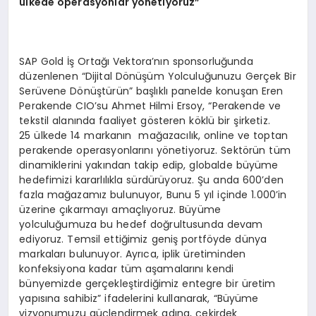
ülkede operasyonlar y
ö
netiyoruz”
SAP Gold İş Ortağı Vektora’nın sponsorluğunda
düzenlenen “Dijital Dönüşüm Yolculuğunuzu Gerçek Bir
Serüvene Dönüştürün” başlıklı panelde konuşan Eren
Perakende CIO’su Ahmet Hilmi Ersoy, “Perakende ve
tekstil alanında faaliyet gösteren köklü bir şirketiz.
25 ülkede 14 markanın mağazacılık, online ve toptan
perakende operasyonlarını yönetiyoruz. Sektörün tüm
dinamiklerini yakından takip edip, globalde büyüme
hedefimizi kararlılıkla sürdürüyoruz. Şu anda 600’den
fazla mağazamız bulunuyor, Bunu 5 yıl içinde 1.000’in
üzerine çıkarmayı amaçlıyoruz. Büyüme
yolculuğumuza bu hedef doğrultusunda devam
ediyoruz. Temsil ettiğimiz geniş portföyde dünya
markaları bulunuyor. Ayrıca, iplik üretiminden
konfeksiyona kadar tüm aşamalarını kendi
bünyemizde gerçekleştirdiğimiz entegre bir üretim
yapısına sahibiz” ifadelerini kullanarak, “Büyüme
vizyonumuzu güçlendirmek adına, çekirdek