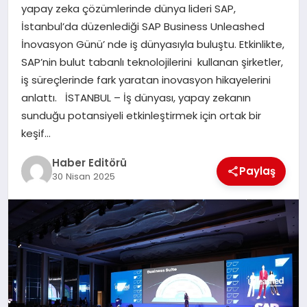
MAGAZIN
yapay zeka çözümlerinde dünya lideri SAP,
İstanbul’da düzenlediği SAP Business Unleashed
SPOR
İnovasyon Günü’ nde iş dünyasıyla buluştu. Etkinlikte,
SAP’nin bulut tabanlı teknolojilerini kullanan şirketler,
YAŞAM
iş süreçlerinde fark yaratan inovasyon hikayelerini
anlattı. İSTANBUL – İş dünyası, yapay zekanın
sunduğu potansiyeli etkinleştirmek için ortak bir
keşif…
Haber Editörü
Paylaş
30 Nisan 2025