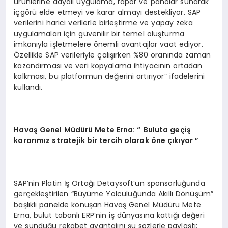
ürünlerine dayalı uygulama, rapor ve panolar sunarak
içgörü elde etmeyi ve karar almayı destekliyor. SAP
verilerini harici verilerle birleştirme ve yapay zeka
uygulamaları için güvenilir bir temel oluşturma
imkanıyla işletmelere önemli avantajlar vaat ediyor.
Özellikle SAP verileriyle çalışırken %80 oranında zaman
kazandırması ve veri kopyalama ihtiyacının ortadan
kalkması, bu platformun değerini artırıyor” ifadelerini
kullandı.
Havaş Genel Müdürü Mete Erna: “
B
uluta geçiş
kararımız stratejik bir tercih olarak öne çıkıyor ”
SAP’nin Platin İş Ortağı Detaysoft’un sponsorluğunda
gerçekleştirilen “Büyüme Yolculuğunda Akıllı Dönüşüm”
başlıklı panelde konuşan Havaş Genel Müdürü Mete
Erna, bulut tabanlı ERP’nin iş dünyasına kattığı değeri
ve sunduğu rekabet avantajını şu sözlerle paylaştı: