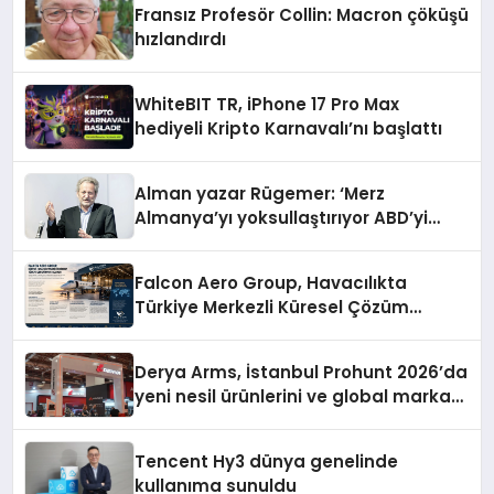
Fransız Profesör Collin: Macron çöküşü
hızlandırdı
WhiteBIT TR, iPhone 17 Pro Max
hediyeli Kripto Karnavalı’nı başlattı
Alman yazar Rügemer: ‘Merz
Almanya’yı yoksullaştırıyor ABD’yi
zenginleştiriyor’
Falcon Aero Group, Havacılıkta
Türkiye Merkezli Küresel Çözüm
Ortağı Olma Yolunda İlerliyor
Derya Arms, İstanbul Prohunt 2026’da
yeni nesil ürünlerini ve global marka
vizyonunu sergiledi
Tencent Hy3 dünya genelinde
kullanıma sunuldu