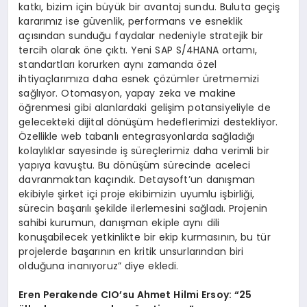
katkı, bizim için büyük bir avantaj sundu. Buluta geçiş
kararımız ise güvenlik, performans ve esneklik
açısından sunduğu faydalar nedeniyle stratejik bir
tercih olarak öne çıktı. Yeni SAP S/4HANA ortamı,
standartları korurken aynı zamanda özel
ihtiyaçlarımıza daha esnek çözümler üretmemizi
sağlıyor. Otomasyon, yapay zeka ve makine
öğrenmesi gibi alanlardaki gelişim potansiyeliyle de
gelecekteki dijital dönüşüm hedeflerimizi destekliyor.
Özellikle web tabanlı entegrasyonlarda sağladığı
kolaylıklar sayesinde iş süreçlerimiz daha verimli bir
yapıya kavuştu. Bu dönüşüm sürecinde aceleci
davranmaktan kaçındık. Detaysoft’un danışman
ekibiyle şirket içi proje ekibimizin uyumlu işbirliği,
sürecin başarılı şekilde ilerlemesini sağladı. Projenin
sahibi kurumun, danışman ekiple aynı dili
konuşabilecek yetkinlikte bir ekip kurmasının, bu tür
projelerde başarının en kritik unsurlarından biri
olduğuna inanıyoruz” diye ekledi.
Eren Perakende CIO’su Ahmet Hilmi Ersoy: “25