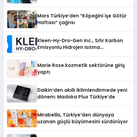
Mars Türkiye’den “Köpeğini İşe Götür
Haftası” çağrısı
Kleen-Hy-Dro-Gen Inc., Sıfır Karbon
Emisyonlu Hidrojen Isıtma
Teknolojisinde ISO ve TSSA
Düzenleyici Onaylarını Aldı
Marie Rose kozmetik sektörüne giriş
yaptı
Daikin’den akıllı iklimlendirmede yeni
dönem: Madoka Plus Türkiye’de
Mirabellix, Türkiye’den dünyaya
uzanan güçlü büyümesini sürdürüyor