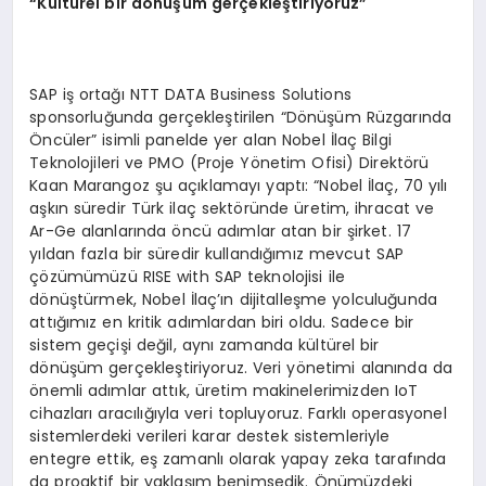
“Kültürel bir dönüşüm gerçekleştiriyoruz”
SAP iş ortağı NTT DATA Business Solutions
sponsorluğunda gerçekleştirilen “Dönüşüm Rüzgarında
Öncüler” isimli panelde yer alan Nobel İlaç Bilgi
Teknolojileri ve PMO (Proje Yönetim Ofisi) Direktörü
Kaan Marangoz şu açıklamayı yaptı: “Nobel İlaç, 70 yılı
aşkın süredir Türk ilaç sektöründe üretim, ihracat ve
Ar-Ge alanlarında öncü adımlar atan bir şirket. 17
yıldan fazla bir süredir kullandığımız mevcut SAP
çözümümüzü RISE with SAP teknolojisi ile
dönüştürmek, Nobel İlaç’ın dijitalleşme yolculuğunda
attığımız en kritik adımlardan biri oldu. Sadece bir
sistem geçişi değil, aynı zamanda kültürel bir
dönüşüm gerçekleştiriyoruz. Veri yönetimi alanında da
önemli adımlar attık, üretim makinelerimizden IoT
cihazları aracılığıyla veri topluyoruz. Farklı operasyonel
sistemlerdeki verileri karar destek sistemleriyle
entegre ettik, eş zamanlı olarak yapay zeka tarafında
da proaktif bir yaklaşım benimsedik. Önümüzdeki