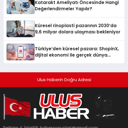
Katarakt Ameliyatı Öncesinde Hangi
Değerlendirmeler Yapılır?
Küresel rinoplasti pazarının 2030’da
9,6 milyar dolara ulaşması bekleniyor
Türkiye’den küresel pazara: ShopinX,
dijital ekonomi ile gerçek dünya
alışverişini bir araya getirmeyi
hedefliyor
Ulus Haberin Doğru Adresi
Reklam & İşbirliği:
habersonuclari@gmail.com