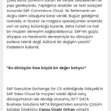
çoklu kanal yönetimi sunan ve veriyle desteklenen bir
yapı gerekiyordu. Yaptığımız analizler ve test süreçleri
sonunda SAP Commerce Cloud ile ilerlemenin en
doğru adım olduğuna karar verdik. Bugün geldiğimiz
noktada, e-ticaret ve mağaza operasyonları arasında
veri ve süreç bütünlüğü kurarak, daha tutarlı ve hızlı
bir müşteri deneyimi sağlayabiliyoruz. SAP’nin güçlü
altyapısı ve Haratres’in deneyimiyle bu dönüşüm
sadece teknik değil, kültürel bir değişim yarattı”
ifadelerini kullandı.
“Bu dönüşüm bize büyük bir değer katıyor”
SAP Executive Exchange for CX etkinliğinde Gökçelik’in
SAP Sales Cloud ile müşteri odaklı dijital satış
dönüşümünün ele alındığı oturumu, NTT DATA
Business Solutions META Bölgesi’nden sorumlu Çözüm
Satışları Direktörü
Cansu Ünalır Orhan
yönetti.