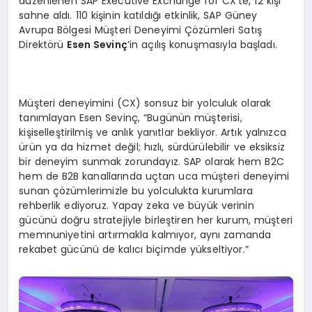
düzenlenen SAP Executive Exchange for CX’te, 12 kişi
sahne aldı. 110 kişinin katıldığı etkinlik, SAP Güney
Avrupa Bölgesi Müşteri Deneyimi Çözümleri Satış
Direktörü
Esen Sevinç
’in açılış konuşmasıyla başladı.
Müşteri deneyimini (CX) sonsuz bir yolculuk olarak
tanımlayan Esen Sevinç, “Bugünün müşterisi,
kişiselleştirilmiş ve anlık yanıtlar bekliyor. Artık yalnızca
ürün ya da hizmet değil; hızlı, sürdürülebilir ve eksiksiz
bir deneyim sunmak zorundayız. SAP olarak hem B2C
hem de B2B kanallarında uçtan uca müşteri deneyimi
sunan çözümlerimizle bu yolculukta kurumlara
rehberlik ediyoruz. Yapay zeka ve büyük verinin
gücünü doğru stratejiyle birleştiren her kurum, müşteri
memnuniyetini artırmakla kalmıyor, aynı zamanda
rekabet gücünü de kalıcı biçimde yükseltiyor.”