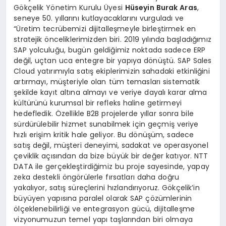
Gökçelik Yönetim Kurulu Üyesi
Hüseyin Burak Aras
,
seneye 50. yıllarını kutlayacaklarını vurguladı ve
“Üretim tecrübemizi dijitalleşmeyle birleştirmek en
stratejik önceliklerimizden biri. 2019 yılında başladığımız
SAP yolculuğu, bugün geldiğimiz noktada sadece ERP
değil, uçtan uca entegre bir yapıya dönüştü. SAP Sales
Cloud yatırımıyla satış ekiplerimizin sahadaki etkinliğini
artırmayı, müşteriyle olan tüm temasları sistematik
şekilde kayıt altına almayı ve veriye dayalı karar alma
kültürünü kurumsal bir refleks haline getirmeyi
hedefledik. Özellikle B2B projelerde yıllar sonra bile
sürdürülebilir hizmet sunabilmek için geçmiş veriye
hızlı erişim kritik hale geliyor. Bu dönüşüm, sadece
satış değil, müşteri deneyimi, sadakat ve operasyonel
çeviklik açısından da bize büyük bir değer katıyor. NTT
DATA ile gerçekleştirdiğimiz bu proje sayesinde, yapay
zeka destekli öngörülerle fırsatları daha doğru
yakalıyor, satış süreçlerini hızlandırıyoruz. Gökçelik’in
büyüyen yapısına paralel olarak SAP çözümlerinin
ölçeklenebilirliği ve entegrasyon gücü, dijitalleşme
vizyonumuzun temel yapı taşlarından biri olmaya