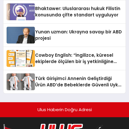
Ortaya Koydu
Bhaktawer: Uluslararası hukuk Filistin
konusunda çifte standart uyguluyor
Yunan uzman: Ukrayna savaşı bir ABD
projesi
Cowboy English: “İngilizce, küresel
ekiplerde ölçülen bir iş yetkinliğine
dönüşüyor”
Türk Girişimci Annenin Geliştirdiği
Ürün ABD’de Bebeklerde Güvenli Uyku
Standardına Yeni Bir Bakış Açısı
Getiriyor.
Ulus Haberin Doğru Adresi