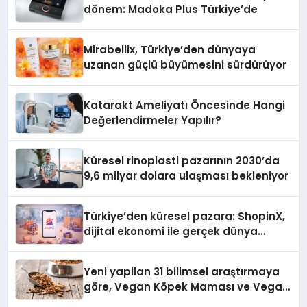
dönem: Madoka Plus Türkiye’de
Mirabellix, Türkiye’den dünyaya
uzanan güçlü büyümesini sürdürüyor
Katarakt Ameliyatı Öncesinde Hangi
Değerlendirmeler Yapılır?
Küresel rinoplasti pazarının 2030’da
9,6 milyar dolara ulaşması bekleniyor
Türkiye’den küresel pazara: ShopinX,
dijital ekonomi ile gerçek dünya
alışverişini bir araya getirmeyi
hedefliyor
Yeni yapilan 31 bilimsel araştırmaya
göre, Vegan Köpek Maması ve Vegan
Kedi Mamasının İyi Sindirildiğini