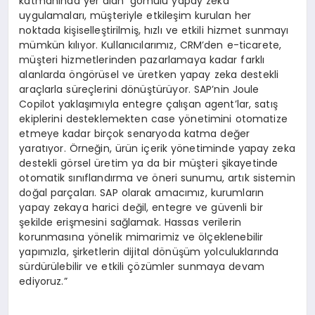
katmanında yer alan ‘gömülü yapay zeka’
uygulamaları, müşteriyle etkileşim kurulan her
noktada kişiselleştirilmiş, hızlı ve etkili hizmet sunmayı
mümkün kılıyor. Kullanıcılarımız, CRM’den e-ticarete,
müşteri hizmetlerinden pazarlamaya kadar farklı
alanlarda öngörüsel ve üretken yapay zeka destekli
araçlarla süreçlerini dönüştürüyor. SAP’nin Joule
Copilot yaklaşımıyla entegre çalışan agent’lar, satış
ekiplerini desteklemekten case yönetimini otomatize
etmeye kadar birçok senaryoda katma değer
yaratıyor. Örneğin, ürün içerik yönetiminde yapay zeka
destekli görsel üretim ya da bir müşteri şikayetinde
otomatik sınıflandırma ve öneri sunumu, artık sistemin
doğal parçaları. SAP olarak amacımız, kurumların
yapay zekaya harici değil, entegre ve güvenli bir
şekilde erişmesini sağlamak. Hassas verilerin
korunmasına yönelik mimarimiz ve ölçeklenebilir
yapımızla, şirketlerin dijital dönüşüm yolculuklarında
sürdürülebilir ve etkili çözümler sunmaya devam
ediyoruz.”