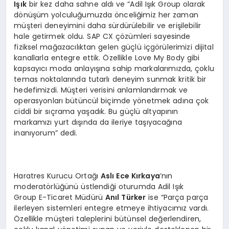
Işık
bir kez daha sahne aldı ve “Adil Işık Group olarak
dönüşüm yolculuğumuzda önceliğimiz her zaman
müşteri deneyimini daha sürdürülebilir ve erişilebilir
hale getirmek oldu. SAP CX çözümleri sayesinde
fiziksel mağazacılıktan gelen güçlü içgörülerimizi dijital
kanallarla entegre ettik. Özellikle Love My Body gibi
kapsayıcı moda anlayışına sahip markalarımızda, çoklu
temas noktalarında tutarlı deneyim sunmak kritik bir
hedefimizdi. Müşteri verisini anlamlandırmak ve
operasyonları bütüncül biçimde yönetmek adına çok
ciddi bir sıçrama yaşadık. Bu güçlü altyapının
markamızı yurt dışında da ileriye taşıyacağına
inanıyorum” dedi.
Haratres Kurucu Ortağı
Aslı Ece Kırkaya
’nın
moderatörlüğünü üstlendiği oturumda Adil Işık
Group E-Ticaret Müdürü
Anıl Türker
ise “Parça parça
ilerleyen sistemleri entegre etmeye ihtiyacımız vardı.
Özellikle müşteri taleplerini bütünsel değerlendiren,