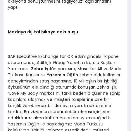
aksiyona dönüştürmesini sağlıyoruz” açıklamasını
yaptı.
Modaya dijital hikaye dokunuşu
SAP Executive Exchange for CX etkinliğindeki ilk panel
oturumunda, Adil Işık Group Yönetim Kurulu Başkan
Yardımcısı
Zehra Işık
’ın yanı sıra, Muse for All ve Moda
Tutkusu Kurucusu
Yasemin Öğün
sahne aldı. Kullanıcı
deneyiminden satış başarısına, 10 yılı aşkın bir işbirliği
öyküsünün ele alındığı oturumda konuşan Zehra Işık,
“Love My Body markasını, farklı beden ölçülerine sahip
kadınlara ulaşmak ve müşteri taleplerine bire bir
karşılık verebilecek bir deneyim yaratmak üzerine
kurduk. Bu vizyonun sürdürülebilir olması için, veri
odaklı karar alma kültürüne erken uyum sağladık.
Yasemin Öğün ile başladığımız Moda Tutkusu
koleksiyon işbirliği, yalnızca estetik değil, müşteri