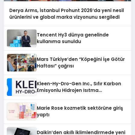
Derya Arms, İstanbul Prohunt 2026’da yeni nesil
ürünlerini ve global marka vizyonunu sergiledi
Tencent Hy3 dünya genelinde
kullanıma sunuldu
Mars Türkiye’den “Köpeğini İşe Götür
Haftası” çağrısı
Kleen-Hy-Dro-Gen Inc., Sıfır Karbon
Emisyonlu Hidrojen Isıtma
Teknolojisinde ISO ve TSSA
Düzenleyici Onaylarını Aldı
Marie Rose kozmetik sektörüne giriş
yaptı
Daikin’den akıllı iklimlendirmede yeni