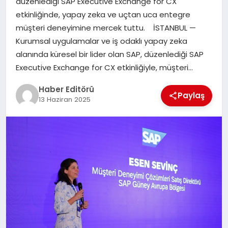
düzenlediği SAP Executive Exchange for CX
MAGAZIN
etkinliğinde, yapay zeka ve uçtan uca entegre
müşteri deneyimine mercek tuttu. İSTANBUL —
SPOR
Kurumsal uygulamalar ve iş odaklı yapay zeka
alanında küresel bir lider olan SAP, düzenlediği SAP
YAŞAM
Executive Exchange for CX etkinliğiyle, müşteri…
Haber Editörü
Paylaş
13 Haziran 2025