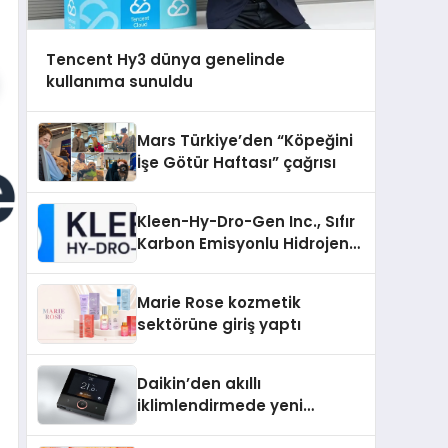
Tencent Hy3 dünya genelinde
kullanıma sunuldu
Mars Türkiye’den “Köpeğini
İşe Götür Haftası” çağrısı
Kleen-Hy-Dro-Gen Inc., Sıfır
Karbon Emisyonlu Hidrojen
Isıtma Teknolojisinde ISO ve
TSSA Düzenleyici Onaylarını
Marie Rose kozmetik
Aldı
sektörüne giriş yaptı
Daikin’den akıllı
iklimlendirmede yeni
dönem: Madoka Plus