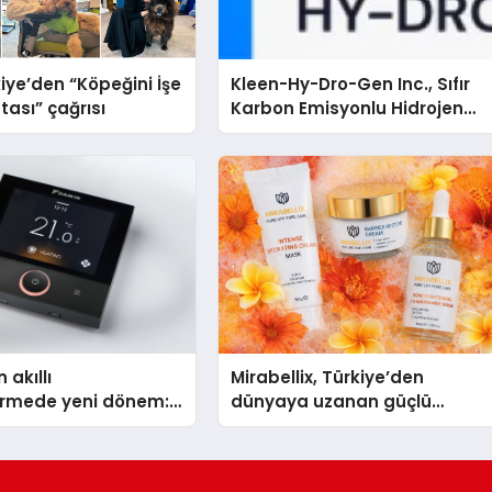
iye’den “Köpeğini İşe
Kleen-Hy-Dro-Gen Inc., Sıfır
tası” çağrısı
Karbon Emisyonlu Hidrojen
Isıtma Teknolojisinde ISO ve
TSSA Düzenleyici Onaylarını
Aldı
 akıllı
Mirabellix, Türkiye’den
dirmede yeni dönem:
dünyaya uzanan güçlü
lus Türkiye’de
büyümesini sürdürüyor