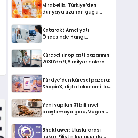
Türkiye’de
Mirabellix, Türkiye’den
dünyaya uzanan güçlü
büyümesini sürdürüyor
Katarakt Ameliyatı
Öncesinde Hangi
Değerlendirmeler Yapılır?
Küresel rinoplasti pazarının
2030’da 9,6 milyar dolara
ulaşması bekleniyor
Türkiye’den küresel pazara:
ShopinX, dijital ekonomi ile
gerçek dünya alışverişini bir
araya getirmeyi hedefliyor
Yeni yapilan 31 bilimsel
araştırmaya göre, Vegan
Köpek Maması ve Vegan
Kedi Mamasının İyi
Bhaktawer: Uluslararası
Sindirildiğini Ortaya Koydu
hukuk Filistin konusunda