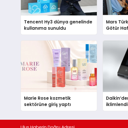
Tencent Hy3 dünya genelinde
Mars Türk
kullanıma sunuldu
Götür Haf
Marie Rose kozmetik
Daikin’den
sektörüne giriş yaptı
iklimlen
Madoka P
Ulus Haberin Doğru Adresi