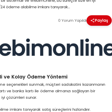
 bir sistemdir ve WebimOnline, bu süreçte size en iyi
7/24 ödeme alabilme imkanı tanıyarak…
0 Yorum Yapıldı
Paylaş
enli ve Kolay Ödeme Yöntemi
ödeme seçenekleri sunmak, müşteri sadakatini kazanmanın
artı ve banka kartı ile ödeme almanızı sağlayan bir
 iyi çözümleri sunar.
e imkanı tanıyarak satış süreçlerini hızlandırır.