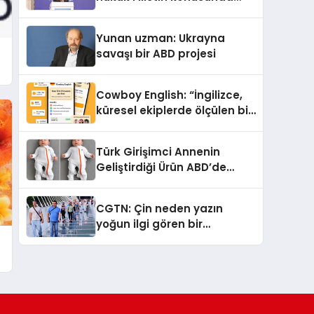
çifte standart uyguluyor
Yunan uzman: Ukrayna
savaşı bir ABD projesi
Cowboy English: “İngilizce,
küresel ekiplerde ölçülen bir
iş yetkinliğine dönüşüyor”
Türk Girişimci Annenin
Geliştirdiği Ürün ABD’de
Bebeklerde Güvenli Uyku
Standardına Yeni Bir Bakış
CGTN: Çin neden yazın
Açısı Getiriyor.
yoğun ilgi gören bir
destinasyon hâline geldi?