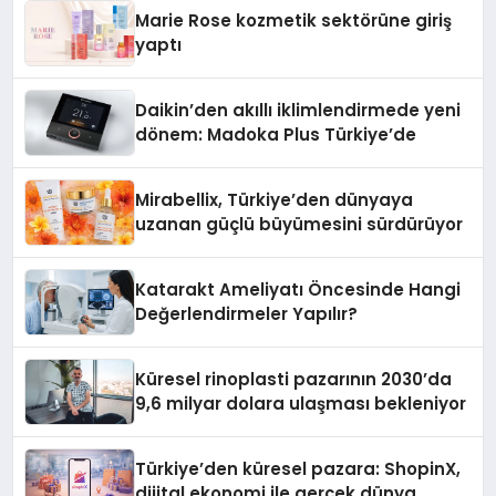
Düzenleyici Onaylarını Aldı
Marie Rose kozmetik sektörüne giriş
yaptı
Daikin’den akıllı iklimlendirmede yeni
dönem: Madoka Plus Türkiye’de
Mirabellix, Türkiye’den dünyaya
uzanan güçlü büyümesini sürdürüyor
Katarakt Ameliyatı Öncesinde Hangi
Değerlendirmeler Yapılır?
Küresel rinoplasti pazarının 2030’da
9,6 milyar dolara ulaşması bekleniyor
Türkiye’den küresel pazara: ShopinX,
dijital ekonomi ile gerçek dünya