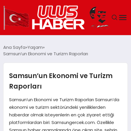
GÜNDEM
Ana Sayfa
Yaşam
Samsun’un Ekonomi ve Turizm Raporları
DÜNYA
EKONOMI
Samsun’un Ekonomi ve Turizm
Raporları
SIYASET
Samsun’un Ekonomi ve Turizm Raporları Samsun’da
TEKNOLOJI
ekonomi ve turizm sektöründeki yeniliklerden
haberdar olmak isteyenlerin en çok ziyaret ettiği
EĞITIM
platformlardan biri: Samsungercek.com. Özellikle
Samsun haber aramalarında öne çıkan site, şehrin