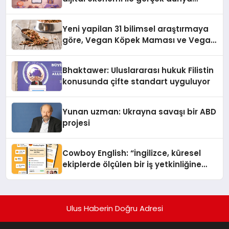
alışverişini bir araya getirmeyi
hedefliyor
Yeni yapilan 31 bilimsel araştırmaya
göre, Vegan Köpek Maması ve Vegan
Kedi Mamasının İyi Sindirildiğini
Ortaya Koydu
Bhaktawer: Uluslararası hukuk Filistin
konusunda çifte standart uyguluyor
Yunan uzman: Ukrayna savaşı bir ABD
projesi
Cowboy English: “İngilizce, küresel
ekiplerde ölçülen bir iş yetkinliğine
dönüşüyor”
Ulus Haberin Doğru Adresi