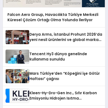
Falcon Aero Group, Havacılıkta Türkiye Merkezli
Küresel Çözüm Ortağı Olma Yolunda İlerliyor
Derya Arms, İstanbul Prohunt 2026’da
yeni nesil ürünlerini ve global marka
vizyonunu sergiledi
Tencent Hy3 dünya genelinde
kullanıma sunuldu
Mars Türkiye’den “Köpeğini İşe Götür
Haftası” çağrısı
Kleen-Hy-Dro-Gen Inc., Sıfır Karbon
Emisyonlu Hidrojen Isıtma
Teknolojisinde ISO ve TSSA