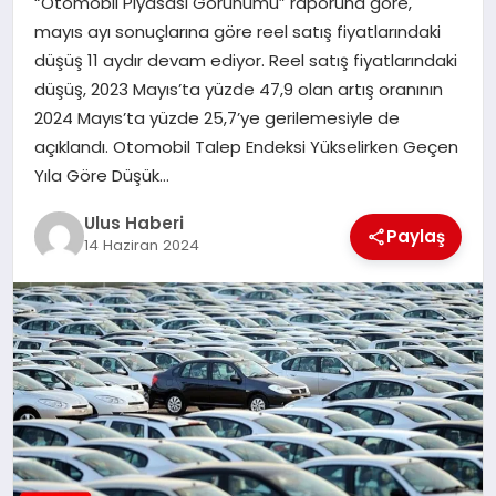
“Otomobil Piyasası Görünümü” raporuna göre,
MAGAZIN
mayıs ayı sonuçlarına göre reel satış fiyatlarındaki
düşüş 11 aydır devam ediyor. Reel satış fiyatlarındaki
SPOR
düşüş, 2023 Mayıs’ta yüzde 47,9 olan artış oranının
2024 Mayıs’ta yüzde 25,7’ye gerilemesiyle de
YAŞAM
açıklandı. Otomobil Talep Endeksi Yükselirken Geçen
Yıla Göre Düşük…
Ulus Haberi
Paylaş
14 Haziran 2024