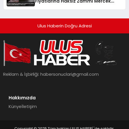
Fiyatlarina Haksiz Zammi Mercek
Altina Aldi
Ulus Haberin Doğru Adresi
Reklam & İşbirliği:
habersonuclari@gmail.com
Hakkımızda
Künye
İletişim
Copyright © 2025 Tüm hakları ULUS HABERİ 'de saklıdır.