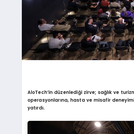
AloTech
’
in d
üzenlediği zirve; sağlık ve turi
operasyonlarına, hasta ve misafir deneyimi
yatırdı.