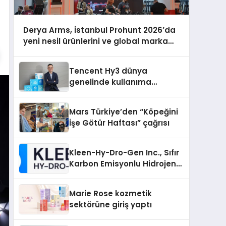
Derya Arms, İstanbul Prohunt 2026’da
yeni nesil ürünlerini ve global marka
vizyonunu sergiledi
Tencent Hy3 dünya
genelinde kullanıma
sunuldu
Mars Türkiye’den “Köpeğini
İşe Götür Haftası” çağrısı
Kleen-Hy-Dro-Gen Inc., Sıfır
Karbon Emisyonlu Hidrojen
Isıtma Teknolojisinde ISO ve
TSSA Düzenleyici Onaylarını
Marie Rose kozmetik
Aldı
sektörüne giriş yaptı