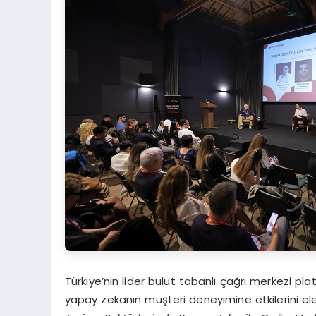
Türkiye’nin lider bulut tabanlı çağrı merkezi pl
yapay zekanın müşteri deneyimine etkilerini ele