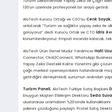
Turizm Sekt
ö
rlerinde Yapay Zeka ile Çağrı Mer
130’un üzerinde profesyoneli bir araya getirdi.
AloTech Kurucu Ortağı ve CEO’su
Cenk Soyak
anlatarak “Turizm ve sağlıkta yapay zeka ile ül
görüyoruz” dedi. Kurucu Ortak ve CTO
İdris Av
konumlandırıyoruz. Empati insanda kalacak, teknol
AloTech Ürün Genel Müdür Yardımcısı
Halil Uz
Connector, Click2Connect, WhatsApp Business 
Yapay Zeka Destekli Kalite Yönetimi gibi çözümle
çağrı merkezi operasyonlarını hızlandırarak müşte
getirdiğini deneyimledi; sunumun ardından yap
Turizm Paneli
, AloTech Türkiye Satış Başkanı
D
Enuygun Müşteri Etkileşim Direktörü
Seda Suva
uluslararası aramaların %20’sinde kullandıklarını
yakınını çözdüğünü paylaştı. Protel Satış Direk