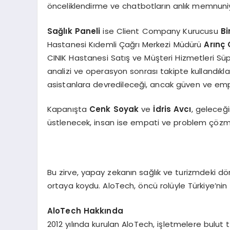
önceliklendirme ve chatbotların anlık memnuniye
Sağlık Paneli
ise Client Company Kurucusu
Bi
Hastanesi Kıdemli Çağrı Merkezi Müdürü
Arınç
CINIK Hastanesi Satış ve Müşteri Hizmetleri Sü
analizi ve operasyon sonrası takipte kullandıkları
asistanlara devredileceği, ancak güven ve empa
Kapanışta
Cenk Soyak
ve
İdris Avcı
, geleceğ
üstlenecek, insan ise empati ve problem çözme
Bu zirve, yapay zekanın sağlık ve turizmdeki dönü
ortaya koydu. AloTech, öncü rolüyle Türkiye’ni
AloTech Hakkında
2012 yılında kurulan AloTech, işletmelere bulut t