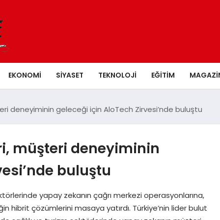
EKONOMI
SIYASET
TEKNOLOJI
EĞITIM
MAGAZI
teri deneyiminin geleceği için AloTech Zirvesi’nde buluştu
ri, müşteri deneyiminin
vesi’nde buluştu
ektörlerinde yapay zekanın çağrı merkezi operasyonlarına,
n hibrit çözümlerini masaya yatırdı. Türkiye’nin lider bulut