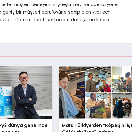
ümlerle müşteri deneyimini iyileştirmeyi ve operasyonel
de geniş bir müşteri portföyüne sahip olan AloTech,
kezi platformu olarak sektördeki dönüşüme liderlik
Hy3 dünya genelinde
Mars Türkiye’den “Köpeğini İş
a sunuldu
Götür Haftası” çağrısı