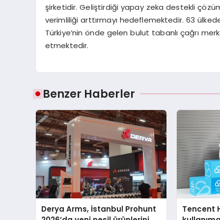
şirketidir. Geliştirdiği yapay zeka destekli çöz
verimliliği arttırmayı hedeflemektedir. 63 ülke
Türkiye’nin önde gelen bulut tabanlı çağrı mer
etmektedir.
Benzer Haberler
Derya Arms, İstanbul Prohunt
Tencent 
2026’da yeni nesil ürünlerini ve
kullanım