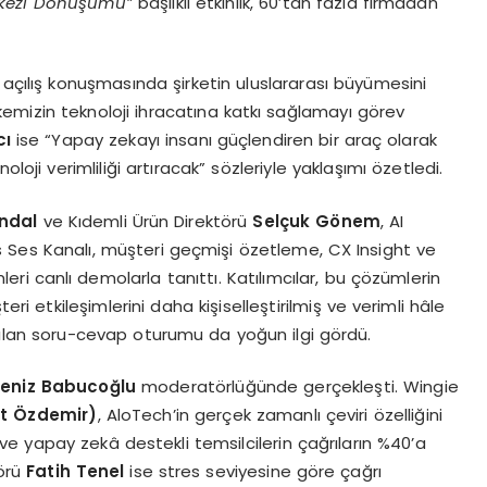
kezi D
ö
nüşümü”
başlıklı etkinlik, 60’tan fazla firmadan
, açılış konuşmasında şirketin uluslararası büyümesini
kemizin teknoloji ihracatına katkı sağlamayı görev
cı
ise “Yapay zekayı insanı güçlendiren bir araç olarak
oji verimliliği artıracak” sözleriyle yaklaşımı özetledi.
undal
ve Kıdemli Ürün Direktörü
Selçuk G
ö
nem
, AI
Ses Kanalı, müşteri geçmişi özetleme, CX Insight ve
ri canlı demolarla tanıttı. Katılımcılar, bu çözümlerin
ri etkileşimlerini daha kişiselleştirilmiş ve verimli hâle
ılan soru-cevap oturumu da yoğun ilgi gördü.
eniz Babucoğlu
moderatörlüğünde gerçekleşti. Wingie
t Özdemir)
, AloTech’in gerçek zamanlı çeviri özelliğini
 ve yapay zekâ destekli temsilcilerin çağrıların %40’a
törü
Fatih Tenel
ise stres seviyesine göre çağrı