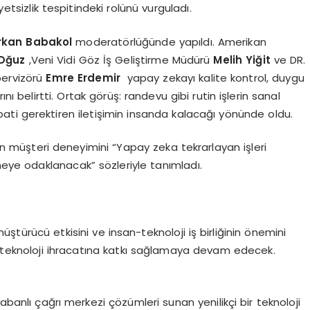
tsizlik tespitindeki rolünü vurguladı.
rkan Babakol
moderatörlüğünde yapıldı. Amerikan
 Oğuz
,Veni Vidi Göz İş Geliştirme Müdürü
Melih Yiğit
ve DR.
pervizörü
Emre Erdemir
yapay zekayı kalite kontrol, duygu
nı belirtti. Ortak görüş: randevu gibi rutin işlerin sanal
ti gerektiren iletişimin insanda kalacağı yönünde oldu.
in müşteri deneyimini “Yapay zeka tekrarlayan işleri
ye odaklanacak” sözleriyle tanımladı.
ştürücü etkisini ve insan-teknoloji iş birliğinin önemini
n teknoloji ihracatına katkı sağlamaya devam edecek.
abanlı çağrı merkezi çözümleri sunan yenilikçi bir teknoloji