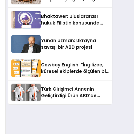
Köpek Maması ve Vegan
Kedi Mamasının İyi
Bhaktawer: Uluslararası
Sindirildiğini Ortaya Koydu
hukuk Filistin konusunda
çifte standart uyguluyor
Yunan uzman: Ukrayna
savaşı bir ABD projesi
Cowboy English: “İngilizce,
küresel ekiplerde ölçülen bir
iş yetkinliğine dönüşüyor”
Türk Girişimci Annenin
Geliştirdiği Ürün ABD’de
Bebeklerde Güvenli Uyku
Standardına Yeni Bir Bakış
Açısı Getiriyor.