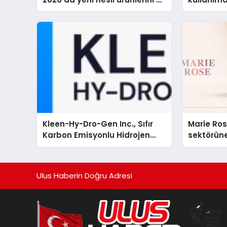
global marka vizyonunu
sergiledi
Kleen-Hy-Dro-Gen Inc., Sıfır
Marie Ro
Karbon Emisyonlu Hidrojen
sektörüne
Isıtma Teknolojisinde ISO ve
TSSA Düzenleyici Onaylarını
Aldı
Ulus Haberin Doğru Adresi