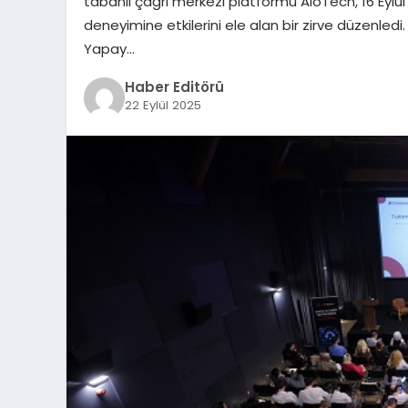
tabanlı çağrı merkezi platformu AloTech, 16 Eylü
deneyimine etkilerini ele alan bir zirve düzenledi
Yapay…
Haber Editörü
22 Eylül 2025