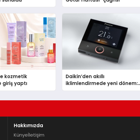
se kozmetik
Daikin’den akıllı
 giriş yaptı
iklimlendirmede yeni dönem:
Madoka Plus Türkiye’de
Hakkımızda
Künye
İletişim