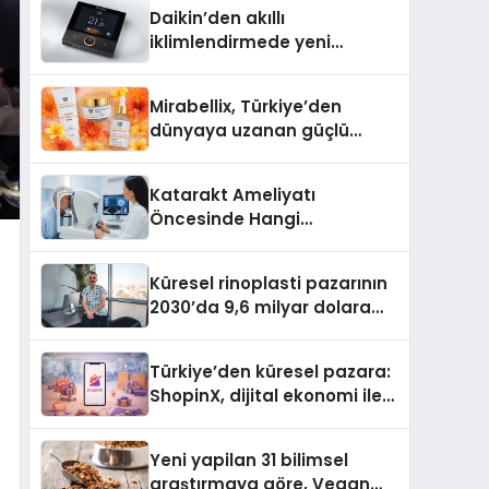
Daikin’den akıllı
iklimlendirmede yeni
dönem: Madoka Plus
Türkiye’de
Mirabellix, Türkiye’den
dünyaya uzanan güçlü
büyümesini sürdürüyor
Katarakt Ameliyatı
Öncesinde Hangi
Değerlendirmeler Yapılır?
Küresel rinoplasti pazarının
2030’da 9,6 milyar dolara
ulaşması bekleniyor
Türkiye’den küresel pazara:
ShopinX, dijital ekonomi ile
gerçek dünya alışverişini bir
araya getirmeyi hedefliyor
Yeni yapilan 31 bilimsel
araştırmaya göre, Vegan