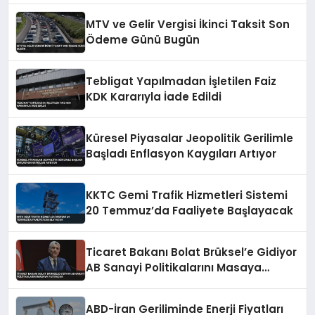
MTV ve Gelir Vergisi İkinci Taksit Son
Ödeme Günü Bugün
Tebligat Yapılmadan İşletilen Faiz
KDK Kararıyla İade Edildi
Küresel Piyasalar Jeopolitik Gerilimle
Başladı Enflasyon Kaygıları Artıyor
KKTC Gemi Trafik Hizmetleri Sistemi
20 Temmuz’da Faaliyete Başlayacak
Ticaret Bakanı Bolat Brüksel’e Gidiyor
AB Sanayi Politikalarını Masaya
Yatıracak
ABD-İran Geriliminde Enerji Fiyatları