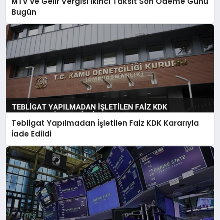
MTV ve Gelir Vergisi İkinci Taksit Son Ödeme Günü
Bugün
Tebligat Yapılmadan İşletilen Faiz KDK Kararıyla
İade Edildi