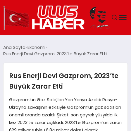
GÜNDEM
Ana Sayfa
Ekonomi
Rus Enerji Devi Gazprom, 2023’te Büyük Zarar Etti
DÜNYA
EKONOMI
Rus Enerji Devi Gazprom, 2023’te
Büyük Zarar Etti
SIYASET
Gazprom’un Gaz Satışları Yarı Yarıya Azaldı Rusya-
TEKNOLOJI
Ukrayna savaşının etkisiyle Gazprom’un gaz satışları
önemli oranda azaldı. Şirket, son çeyrek yüzyılda ilk
EĞITIM
kez 2023’te zarar açıkladı. 2023’te Gazprom’un zararı
629 milyar ruble (6,84 milyar dolar) olarak