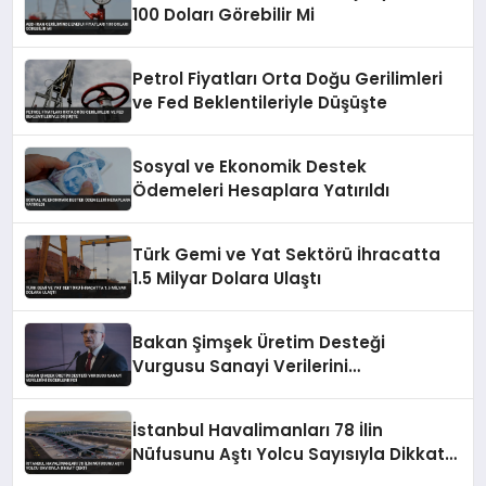
100 Doları Görebilir Mi
Petrol Fiyatları Orta Doğu Gerilimleri
ve Fed Beklentileriyle Düşüşte
Sosyal ve Ekonomik Destek
Ödemeleri Hesaplara Yatırıldı
Türk Gemi ve Yat Sektörü İhracatta
1.5 Milyar Dolara Ulaştı
Bakan Şimşek Üretim Desteği
Vurgusu Sanayi Verilerini
Değerlendirdi
İstanbul Havalimanları 78 İlin
Nüfusunu Aştı Yolcu Sayısıyla Dikkat
Çekti