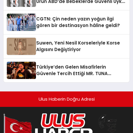
Ürün ABD’de Bebeklerde Güvenli Uyku
Standardına Yeni Bir Bakış Açısı
Getiriyor.
CGTN: Çin neden yazın yoğun ilgi
gören bir destinasyon hâline geldi?
Suwen, Yeni Nesil Korseleriyle Korse
Algısını Değiştiriyor
Türkiye’den Gelen Misafirlerin
Güvenle Tercih Ettiği MR. TUNA
Restaurant Uluslararası Başarısıyla
Dikkat Çekiyor
Ulus Haberin Doğru Adresi