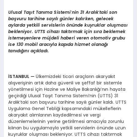
Ulusal Taşıt Tanıma Sistemi
’
nin 31 Aralık
’
taki son
başvuru tarihine sayılı günler kalırken, gelecek
aylarda yetkili servislerin
ö
nünde kuyruklar oluş
mas
ı
bekleniyor. UTTS cihazı taktırmak için sıra beklemek
istemeyenlere müjdeli haberi veren otomotiv grubu
ise 130 mobil aracıyla kapıda hizmet olanağı
tanıdığını açıkladı.
İSTANBUL
—
Ülkemizdeki ticari araçların akaryakıt
alışverişinin artık daha güvenli ve şeffaf bir sistemle
yönetilmesi için Hazine ve Maliye Bakanlığı’nın hayata
geçirdiği Ulusal Taşıt Tanıma Sistemi’nin (UTTS) 31
Aralık’taki son başvuru tarihine sayılı günler kaldı. UTTS
Uygulama Genel Tebliği kapsamındaki mükelleflerin
akaryakıt alımlarının kaydedilmesi ve vergi
düzenlemelerinin yerine getirilmesi amacıyla zorunlu
kılınan bu uygulamayla yetkili servislerin önünde uzun
kuyruklar oluşması bekleniyor. UTTS cihazı taktırmak