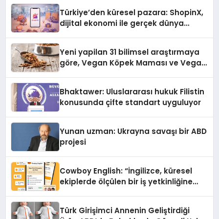
Türkiye’den küresel pazara: ShopinX,
dijital ekonomi ile gerçek dünya
alışverişini bir araya getirmeyi
hedefliyor
Yeni yapilan 31 bilimsel araştırmaya
göre, Vegan Köpek Maması ve Vegan
Kedi Mamasının İyi Sindirildiğini
Ortaya Koydu
Bhaktawer: Uluslararası hukuk Filistin
konusunda çifte standart uyguluyor
Yunan uzman: Ukrayna savaşı bir ABD
projesi
Cowboy English: “İngilizce, küresel
ekiplerde ölçülen bir iş yetkinliğine
dönüşüyor”
Türk Girişimci Annenin Geliştirdiği