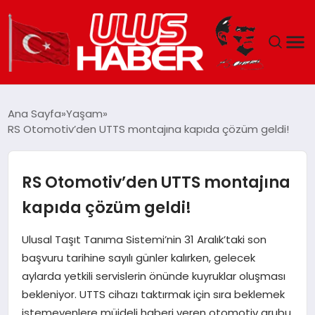
GÜNDEM
Ana Sayfa
Yaşam
RS Otomotiv’den UTTS montajına kapıda çözüm geldi!
DÜNYA
EKONOMI
RS Otomotiv’den UTTS montajına
kapıda çözüm geldi!
SIYASET
Ulusal Taşıt Tanıma Sistemi’nin 31 Aralık’taki son
TEKNOLOJI
başvuru tarihine sayılı günler kalırken, gelecek
aylarda yetkili servislerin önünde kuyruklar oluşması
EĞITIM
bekleniyor. UTTS cihazı taktırmak için sıra beklemek
istemeyenlere müjdeli haberi veren otomotiv grubu