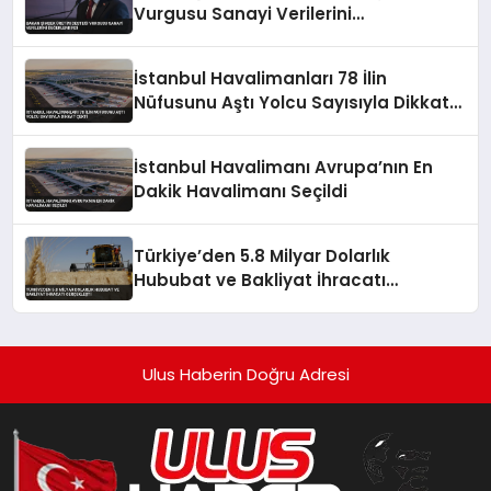
Vurgusu Sanayi Verilerini
Değerlendirdi
İstanbul Havalimanları 78 İlin
Nüfusunu Aştı Yolcu Sayısıyla Dikkat
Çekti
İstanbul Havalimanı Avrupa’nın En
Dakik Havalimanı Seçildi
Türkiye’den 5.8 Milyar Dolarlık
Hububat ve Bakliyat İhracatı
Gerçekleşti
Ulus Haberin Doğru Adresi