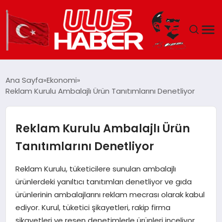
GÜNDEM
Ana Sayfa
Ekonomi
Reklam Kurulu Ambalajlı Ürün Tanıtımlarını Denetliyor
DÜNYA
EKONOMI
Reklam Kurulu Ambalajlı Ürün
Tanıtımlarını Denetliyor
SIYASET
Reklam Kurulu, tüketicilere sunulan ambalajlı
TEKNOLOJI
ürünlerdeki yanıltıcı tanıtımları denetliyor ve gıda
ürünlerinin ambalajlarını reklam mecrası olarak kabul
EĞITIM
ediyor. Kurul, tüketici şikayetleri, rakip firma
şikayetleri ve resen denetimlerle ürünleri inceliyor.