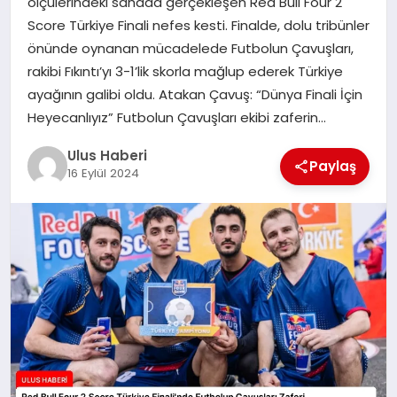
ölçülerindeki sahada gerçekleşen Red Bull Four 2
MAGAZIN
Score Türkiye Finali nefes kesti. Finalde, dolu tribünler
önünde oynanan mücadelede Futbolun Çavuşları,
SPOR
rakibi Fıkıntı’yı 3-1’lik skorla mağlup ederek Türkiye
ayağının galibi oldu. Atakan Çavuş: “Dünya Finali İçin
YAŞAM
Heyecanlıyız” Futbolun Çavuşları ekibi zaferin…
Ulus Haberi
Paylaş
16 Eylül 2024