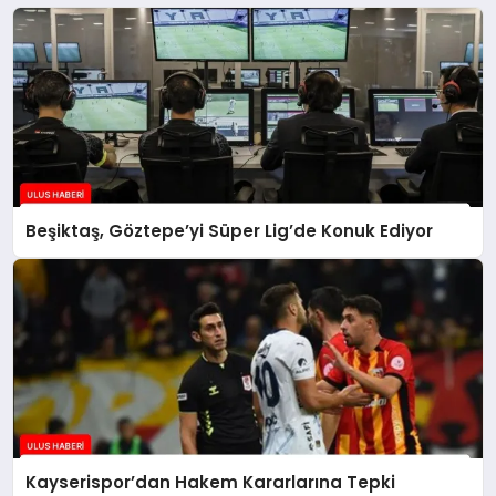
Beşiktaş, Göztepe’yi Süper Lig’de Konuk Ediyor
Kayserispor’dan Hakem Kararlarına Tepki