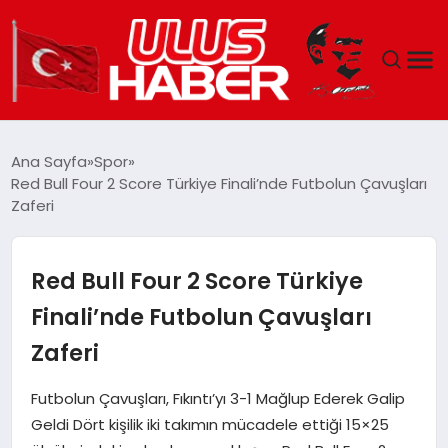
GÜNDEM
Ana Sayfa
Spor
Red Bull Four 2 Score Türkiye Finali’nde Futbolun Çavuşları
DÜNYA
Zaferi
EKONOMI
Red Bull Four 2 Score Türkiye
SIYASET
Finali’nde Futbolun Çavuşları
Zaferi
TEKNOLOJI
Futbolun Çavuşları, Fıkıntı’yı 3-1 Mağlup Ederek Galip
EĞITIM
Geldi Dört kişilik iki takımın mücadele ettiği 15×25