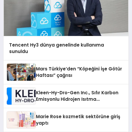
Tencent Hy3 dünya genelinde kullanıma
sunuldu
Mars Türkiye’den “Köpeğini İşe Götür
Haftası” çağrısı
Kleen-Hy-Dro-Gen Inc., Sıfır Karbon
Emisyonlu Hidrojen Isıtma
Teknolojisinde ISO ve TSSA
Düzenleyici Onaylarını Aldı
Marie Rose kozmetik sektörüne giriş
yaptı