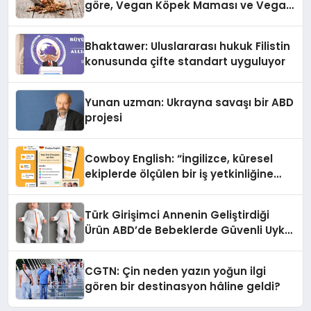
göre, Vegan Köpek Maması ve Vegan
Kedi Mamasının İyi Sindirildiğini
Ortaya Koydu
Bhaktawer: Uluslararası hukuk Filistin
konusunda çifte standart uyguluyor
Yunan uzman: Ukrayna savaşı bir ABD
projesi
Cowboy English: “İngilizce, küresel
ekiplerde ölçülen bir iş yetkinliğine
dönüşüyor”
Türk Girişimci Annenin Geliştirdiği
Ürün ABD’de Bebeklerde Güvenli Uyku
Standardına Yeni Bir Bakış Açısı
Getiriyor.
CGTN: Çin neden yazın yoğun ilgi
gören bir destinasyon hâline geldi?