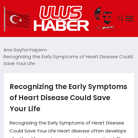
GÜNDEM
Ana Sayfa
Yaşam
Recognizing the Early Symptoms of Heart Disease Could
DÜNYA
Save Your Life
EKONOMI
Recognizing the Early Symptoms
SIYASET
of Heart Disease Could Save
Your Life
TEKNOLOJI
Recognizing the Early Symptoms of Heart Disease
EĞITIM
Could Save Your Life Heart disease often develops