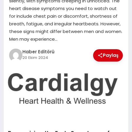
silently, with symptoms creeping in unnoticed. The
MAGAZIN
heart disease symptoms you need to watch out
for include chest pain or discomfort, shortness of
SPOR
breath, fatigue, and irregular heartbeats. However,
these signs might differ between men and women.
YAŞAM
Men may experience…
Haber Editörü
Paylaş
20 Ekim 2024