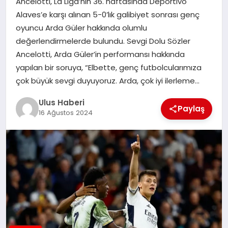
Ancelotti, La Liga’nın 36. haftasında Deportivo
MAGAZIN
Alaves’e karşı alınan 5-0’lık galibiyet sonrası genç
oyuncu Arda Güler hakkında olumlu
SPOR
değerlendirmelerde bulundu. Sevgi Dolu Sözler
Ancelotti, Arda Güler’in performansı hakkında
YAŞAM
yapılan bir soruya, “Elbette, genç futbolcularımıza
çok büyük sevgi duyuyoruz. Arda, çok iyi ilerleme…
Ulus Haberi
Paylaş
16 Ağustos 2024