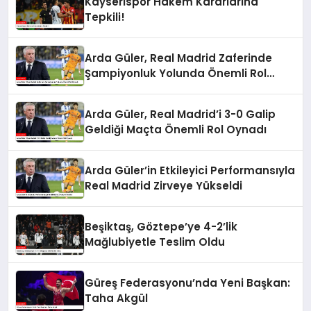
Kayserispor Hakem Kararlarına
Tepkili!
Arda Güler, Real Madrid Zaferinde
Şampiyonluk Yolunda Önemli Rol
Oynadı
Arda Güler, Real Madrid’i 3-0 Galip
Geldiği Maçta Önemli Rol Oynadı
Arda Güler’in Etkileyici Performansıyla
Real Madrid Zirveye Yükseldi
Beşiktaş, Göztepe’ye 4-2’lik
Mağlubiyetle Teslim Oldu
Güreş Federasyonu’nda Yeni Başkan:
Taha Akgül