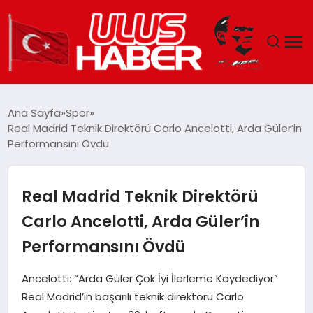
GÜNDEM
Ana Sayfa
Spor
Real Madrid Teknik Direktörü Carlo Ancelotti, Arda Güler’in
DÜNYA
Performansını Övdü
EKONOMI
Real Madrid Teknik Direktörü
SIYASET
Carlo Ancelotti, Arda Güler’in
Performansını Övdü
TEKNOLOJI
Ancelotti: “Arda Güler Çok İyi İlerleme Kaydediyor”
EĞITIM
Real Madrid’in başarılı teknik direktörü Carlo