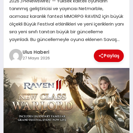
2026 /PRNewswire/ — Yüksek kaliteli oyunların
MAGAZIN
tanınmış geliştiricisi ve yayıncısı Netmarble,
acımasız karanlık fantezi MMORPG RAVEN2 için büyük
SPOR
ölçekli Büyük Festival etkinlikleri ve yeni içeriklerin yanı
sıra yeni sınıfı tanıtan büyük bir güncelleme
YAŞAM
yayınladı. Bu güncellemeyle oyuna eklenen Savaş…
Ulus Haberi
Paylaş
27 Mayıs 2026