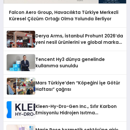
Falcon Aero Group, Havacılıkta Türkiye Merkezli
Küresel Çözüm Ortağı Olma Yolunda İlerliyor
Derya Arms, İstanbul Prohunt 2026’da
yeni nesil ürünlerini ve global marka
vizyonunu sergiledi
Tencent Hy3 dünya genelinde
kullanıma sunuldu
Mars Türkiye’den “Köpeğini İşe Götür
Haftası” çağrısı
Kleen-Hy-Dro-Gen Inc., Sıfır Karbon
Emisyonlu Hidrojen Isıtma
Teknolojisinde ISO ve TSSA
Düzenleyici Onaylarını Aldı
Marie Rose kozmetik sektörüne giriş