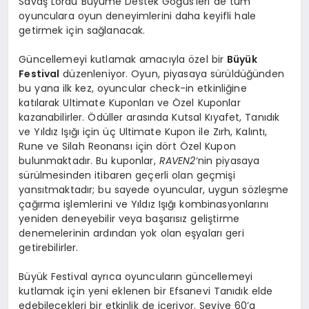
Savaş Lordu Büyüme Destek Göğüs’leri de tüm
oyunculara oyun deneyimlerini daha keyifli hale
getirmek için sağlanacak.
Güncellemeyi kutlamak amacıyla özel bir
Büyük
Festival
düzenleniyor. Oyun, piyasaya sürüldüğünden
bu yana ilk kez, oyuncular check-in etkinliğine
katılarak Ultimate Kuponları ve Özel Kuponlar
kazanabilirler. Ödüller arasında Kutsal Kıyafet, Tanıdık
ve Yıldız Işığı için üç Ultimate Kupon ile Zırh, Kalıntı,
Rune ve Silah Reonansı için dört Özel Kupon
bulunmaktadır. Bu kuponlar,
RAVEN2
‘nin piyasaya
sürülmesinden itibaren geçerli olan geçmişi
yansıtmaktadır; bu sayede oyuncular, uygun sözleşme
çağırma işlemlerini ve Yıldız Işığı kombinasyonlarını
yeniden deneyebilir veya başarısız geliştirme
denemelerinin ardından yok olan eşyaları geri
getirebilirler.
Büyük Festival ayrıca oyuncuların güncellemeyi
kutlamak için yeni eklenen bir Efsanevi Tanıdık elde
edebilecekleri bir etkinlik de içeriyor. Seviye 60’a