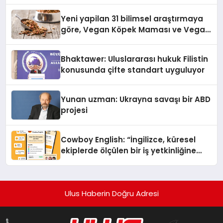
alışverişini bir araya getirmeyi
hedefliyor
Yeni yapilan 31 bilimsel araştırmaya
göre, Vegan Köpek Maması ve Vegan
Kedi Mamasının İyi Sindirildiğini
Ortaya Koydu
Bhaktawer: Uluslararası hukuk Filistin
konusunda çifte standart uyguluyor
Yunan uzman: Ukrayna savaşı bir ABD
projesi
Cowboy English: “İngilizce, küresel
ekiplerde ölçülen bir iş yetkinliğine
dönüşüyor”
Ulus Haberin Doğru Adresi