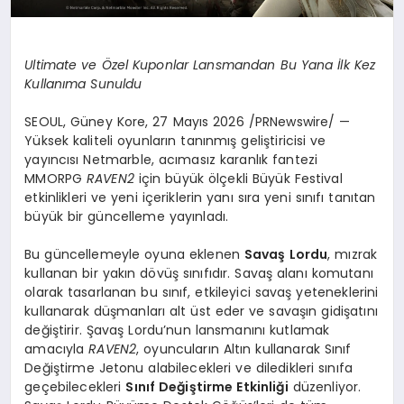
Ultimate ve Özel Kuponlar Lansmandan Bu Yana İlk Kez
Kullanıma Sunuldu
SEOUL, Güney Kore, 27 Mayıs 2026 /PRNewswire/ —
Yüksek kaliteli oyunların tanınmış geliştiricisi ve
yayıncısı Netmarble, acımasız karanlık fantezi
MMORPG
RAVEN2
için büyük ölçekli Büyük Festival
etkinlikleri ve yeni içeriklerin yanı sıra yeni sınıfı tanıtan
büyük bir güncelleme yayınladı.
Bu güncellemeyle oyuna eklenen
Savaş Lordu
, mızrak
kullanan bir yakın dövüş sınıfıdır. Savaş alanı komutanı
olarak tasarlanan bu sınıf, etkileyici savaş yeteneklerini
kullanarak düşmanları alt üst eder ve savaşın gidişatını
değiştirir. Şavaş Lordu’nun lansmanını kutlamak
amacıyla
RAVEN2
, oyuncuların Altın kullanarak Sınıf
Değiştirme Jetonu alabilecekleri ve diledikleri sınıfa
geçebilecekleri
Sınıf Değiştirme Etkinliği
düzenliyor.