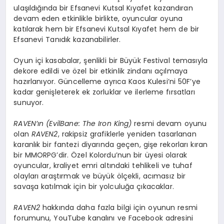
ulaşıldığında bir Efsanevi Kutsal Kıyafet kazandıran
devam eden etkinlikle birlikte, oyuncular oyuna
katılarak hem bir Efsanevi Kutsal Kıyafet hem de bir
Efsanevi Tanıdık kazanabilirler.
Oyun içi kasabalar, şenlikli bir Büyük Festival temasıyla
dekore edildi ve özel bir etkinlik zindanı açılmaya
hazırlanıyor. Güncelleme ayrıca Kaos Kulesi’ni 50F’ye
kadar genişleterek ek zorluklar ve ilerleme fırsatları
sunuyor.
RAVEN’ın (EvilBane: The Iron King)
resmi devam oyunu
olan
RAVEN2
, rakipsiz grafiklerle yeniden tasarlanan
karanlık bir fantezi diyarında geçen, gişe rekorları kıran
bir MMORPG’dir. Özel Kolordu’nun bir üyesi olarak
oyuncular, kraliyet emri altındaki tehlikeli ve tuhaf
olayları araştırmak ve büyük ölçekli, acımasız bir
savaşa katılmak için bir yolculuğa çıkacaklar.
RAVEN2
hakkında daha fazla bilgi için oyunun resmi
forumunu, YouTube kanalını ve Facebook adresini