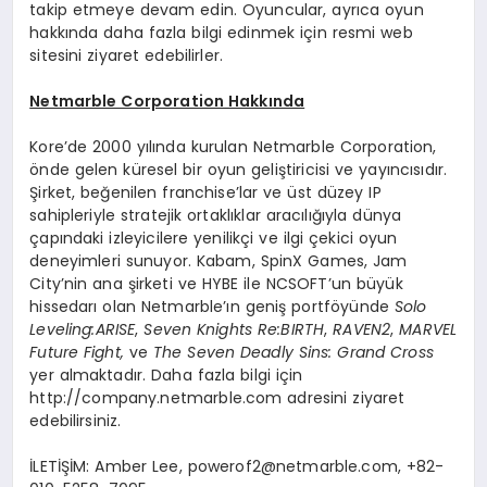
takip etmeye devam edin. Oyuncular, ayrıca oyun
hakkında daha fazla bilgi edinmek için resmi web
sitesini ziyaret edebilirler.
Netmarble Corporation Hakkında
Kore’de 2000 yılında kurulan Netmarble Corporation,
önde gelen küresel bir oyun geliştiricisi ve yayıncısıdır.
Şirket, beğenilen franchise’lar ve üst düzey IP
sahipleriyle stratejik ortaklıklar aracılığıyla dünya
çapındaki izleyicilere yenilikçi ve ilgi çekici oyun
deneyimleri sunuyor. Kabam, SpinX Games, Jam
City’nin ana şirketi ve HYBE ile NCSOFT’un büyük
hissedarı olan Netmarble’ın geniş portföyünde
Solo
Leveling:ARISE
,
Seven Knights Re:BIRTH
,
RAVEN2
,
MARVEL
Future Fight,
ve
The Seven Deadly Sins: Grand Cross
yer almaktadır. Daha fazla bilgi için
http://company.netmarble.com adresini ziyaret
edebilirsiniz.
İLETİŞİM: Amber Lee,
powerof2@netmarble.com
, +82-