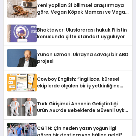
hedefliyor
Yeni yapilan 31 bilimsel araştırmaya
göre, Vegan Köpek Maması ve Vegan
Kedi Mamasının İyi Sindirildiğini
Ortaya Koydu
Bhaktawer: Uluslararası hukuk Filistin
konusunda çifte standart uyguluyor
Yunan uzman: Ukrayna savaşı bir ABD
projesi
Cowboy English: “İngilizce, küresel
ekiplerde ölçülen bir iş yetkinliğine
dönüşüyor”
Türk Girişimci Annenin Geliştirdiği
Ürün ABD’de Bebeklerde Güvenli Uyku
Standardına Yeni Bir Bakış Açısı
Getiriyor.
CGTN: Çin neden yazın yoğun ilgi
gören bir destinasyon hâline geldi?