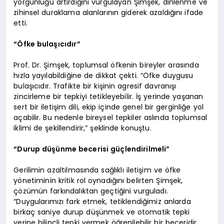
yorgunluğu artırdığını vurgulayan Şimşek, dinlenme ve
zihinsel duraklama alanlarının giderek azaldığını ifade
etti.
“Öfke bulaşıcıdır”
Prof. Dr. Şimşek, toplumsal öfkenin bireyler arasında
hızla yayılabildiğine de dikkat çekti. “Öfke duygusu
bulaşıcıdır. Trafikte bir kişinin agresif davranışı
zincirleme bir tepkiyi tetikleyebilir. İş yerinde yaşanan
sert bir iletişim dili, ekip içinde genel bir gerginliğe yol
açabilir. Bu nedenle bireysel tepkiler aslında toplumsal
iklimi de şekillendirir,” şeklinde konuştu.
“Durup düşünme becerisi güçlendirilmeli”
Gerilimin azaltılmasında sağlıklı iletişim ve öfke
yönetiminin kritik rol oynadığını belirten Şimşek,
çözümün farkındalıktan geçtiğini vurguladı.
“Duygularımızı fark etmek, tetiklendiğimiz anlarda
birkaç saniye durup düşünmek ve otomatik tepki
yerine bilinçli tepki vermek öğrenilebilir bir beceridir.