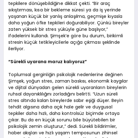
tepkilere dönüşebildiğine dikkat çekti. “Bir araç
sıkıştırması, kısa bir bekleme süresi ya da iş yerinde
yaşanan küçük bir yanlış anlaşılma, geçmişe kıyasla
daha yoğun öfke tepkileri doğurabiliyor. Çünkü bireyler
zaten yüksek bir stres yüküyle güne başlıyor,”
ifadelerini kullandı. Şimşek’e göre bu durum, birikimli
stresin küçük tetikleyicilerle açığa çıkması şeklinde
ilerliyor.
“Sürekli uyarana maruz kalıyoruz”
Toplumsal gerginliğin psikolojik nedenlerine değinen
Şimşek, yoğun stres, zaman baskısı, ekonomik kaygılar
ve dijital dünyadan gelen sürekli uyaranların bireylerin
ruhsal dayanıklılığını zorladığını belirtti. “Uzun süreli
stres altında kalan bireylerde sabır eşiği düşer. Beyin
tehdit algısına daha açık hale gelir ve duygusal
tepkiler daha hızlı, daha kontrolsüz biçimde ortaya
çıkar. Bu da en küçük sorunu bile büyütebilen bir
psikolojik zemin oluşturur,” dedi. Sürekli bildirimler,
haber akışları ve hızlı yaşam temposunun zihinsel