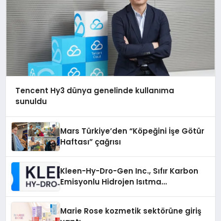
Tencent Hy3 dünya genelinde kullanıma
sunuldu
Mars Türkiye’den “Köpeğini İşe Götür
Haftası” çağrısı
Kleen-Hy-Dro-Gen Inc., Sıfır Karbon
Emisyonlu Hidrojen Isıtma
Teknolojisinde ISO ve TSSA
Düzenleyici Onaylarını Aldı
Marie Rose kozmetik sektörüne giriş