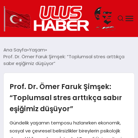
GÜNDEM
Ana Sayfa
Yaşam
Prof. Dr. Ömer Faruk Şimşek: “Toplumsal stres arttıkça
DÜNYA
sabır eşiğimiz düşüyor”
EKONOMI
Prof. Dr. Ömer Faruk Şimşek:
SIYASET
“Toplumsal stres arttıkça sabır
eşiğimiz düşüyor”
TEKNOLOJI
Gündelik yaşamın temposu hızlanırken ekonomik,
EĞITIM
sosyal ve çevresel belirsizlikler bireylerin psikolojik