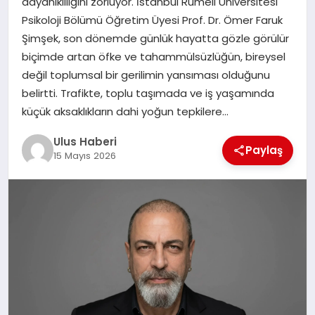
dayanıklılığını zorluyor. İstanbul Rumeli Üniversitesi
MAGAZIN
Psikoloji Bölümü Öğretim Üyesi Prof. Dr. Ömer Faruk
Şimşek, son dönemde günlük hayatta gözle görülür
SPOR
biçimde artan öfke ve tahammülsüzlüğün, bireysel
değil toplumsal bir gerilimin yansıması olduğunu
YAŞAM
belirtti. Trafikte, toplu taşımada ve iş yaşamında
küçük aksaklıkların dahi yoğun tepkilere…
Ulus Haberi
Paylaş
15 Mayıs 2026