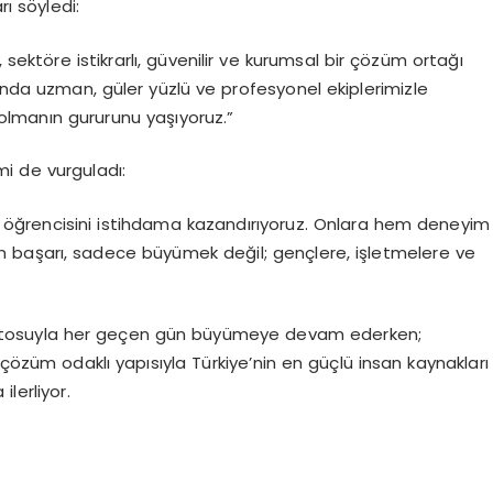
 söyledi:
 sektöre istikrarlı, güvenilir ve kurumsal bir çözüm ortağı
nda uzman, güler yüzlü ve profesyonel ekiplerimizle
r olmanın gururunu yaşıyoruz.”
i de vurguladı:
te öğrencisini istihdama kazandırıyoruz. Onlara hem deneyim
in başarı, sadece büyümek değil; gençlere, işletmelere ve
 mottosuyla her geçen gün büyümeye devam ederken;
 çözüm odaklı yapısıyla Türkiye’nin en güçlü insan kaynakları
lerliyor.