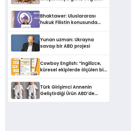
Köpek Maması ve Vegan
Kedi Mamasının İyi
Bhaktawer: Uluslararası
Sindirildiğini Ortaya Koydu
hukuk Filistin konusunda
çifte standart uyguluyor
Yunan uzman: Ukrayna
savaşı bir ABD projesi
Cowboy English: “İngilizce,
küresel ekiplerde ölçülen bir
iş yetkinliğine dönüşüyor”
Türk Girişimci Annenin
Geliştirdiği Ürün ABD’de
Bebeklerde Güvenli Uyku
Standardına Yeni Bir Bakış
Açısı Getiriyor.