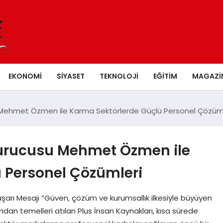
EKONOMI
SIYASET
TEKNOLOJI
EĞITIM
MAGAZI
u Mehmet Özmen ile Karma Sektörlerde Güçlü Personel Çözüml
Kurucusu Mehmet Özmen ile
 Personel Çözümleri
arı Mesajı “Güven, çözüm ve kurumsallık ilkesiyle büyüyen
an temelleri atılan Plus İnsan Kaynakları, kısa sürede