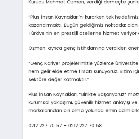
Kurucu Mehmet Özmen, verdiği demeçte şunları
“Plus İnsan Kaynakları’nı kurarken tek hedefimiz,
kazandırmaktı. Bugün geldiğimiz noktada; alanı
Türkiye’nin en prestijli otellerine hizmet veriyo
Özmen, ayrıca genç istihdamına verdikleri önem
“Genç Kariyer projelerimizle yüzlerce üniversi
hem gelir elde etme fırsatı sunuyoruz. Bizim iç
sektöre değer katmaktır.”
Plus İnsan Kaynakları, “Birlikte Başarıyoruz”
kurumsal yaklaşımı, güvenilir hizmet anlayışı ve
markalarından biri olma yolunda emin adımlarla i
0212 227 70 57 – 0212 227 70 58