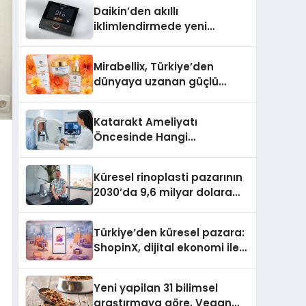
Daikin’den akıllı
iklimlendirmede yeni
dönem: Madoka Plus
Türkiye’de
Mirabellix, Türkiye’den
dünyaya uzanan güçlü
büyümesini sürdürüyor
Katarakt Ameliyatı
Öncesinde Hangi
Değerlendirmeler Yapılır?
Küresel rinoplasti pazarının
2030’da 9,6 milyar dolara
ulaşması bekleniyor
Türkiye’den küresel pazara:
ShopinX, dijital ekonomi ile
gerçek dünya alışverişini bir
araya getirmeyi hedefliyor
Yeni yapilan 31 bilimsel
araştırmaya göre, Vegan