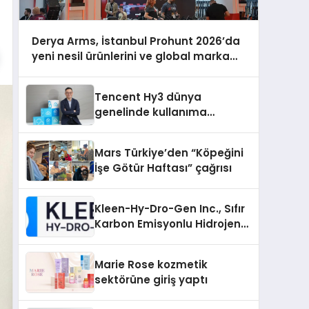
Derya Arms, İstanbul Prohunt 2026’da
yeni nesil ürünlerini ve global marka
vizyonunu sergiledi
Tencent Hy3 dünya
genelinde kullanıma
sunuldu
Mars Türkiye’den “Köpeğini
İşe Götür Haftası” çağrısı
Kleen-Hy-Dro-Gen Inc., Sıfır
Karbon Emisyonlu Hidrojen
Isıtma Teknolojisinde ISO ve
TSSA Düzenleyici Onaylarını
Marie Rose kozmetik
Aldı
sektörüne giriş yaptı