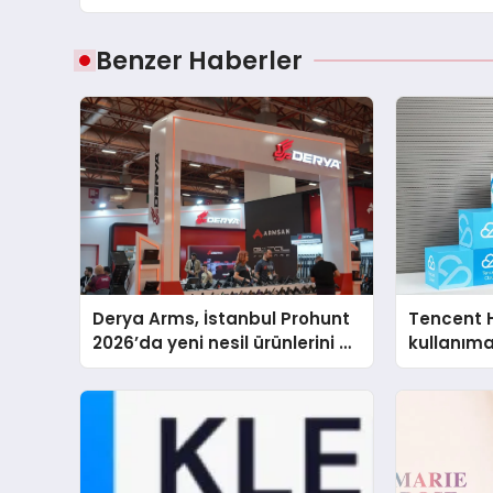
Benzer Haberler
Derya Arms, İstanbul Prohunt
Tencent 
2026’da yeni nesil ürünlerini ve
kullanım
global marka vizyonunu
sergiledi