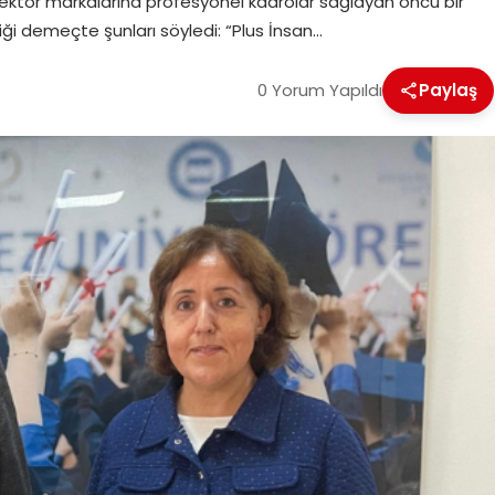
sektör markalarına profesyonel kadrolar sağlayan öncü bir
i demeçte şunları söyledi: “Plus İnsan…
0 Yorum Yapıldı
Paylaş