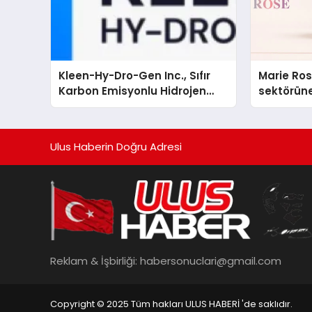
Kleen-Hy-Dro-Gen Inc., Sıfır
Marie Ro
Karbon Emisyonlu Hidrojen
sektörüne
Isıtma Teknolojisinde ISO ve
TSSA Düzenleyici Onaylarını
Aldı
Ulus Haberin Doğru Adresi
Reklam & İşbirliği:
habersonuclari@gmail.com
Copyright © 2025 Tüm hakları ULUS HABERİ 'de saklıdır.