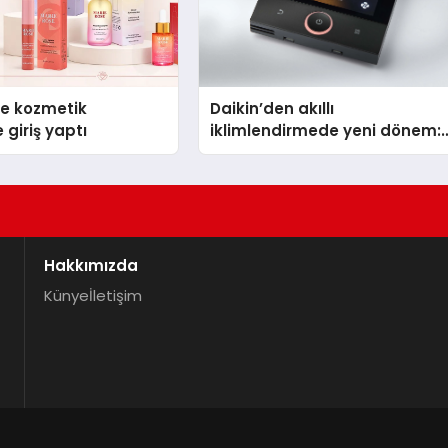
se kozmetik
Daikin’den akıllı
 giriş yaptı
iklimlendirmede yeni dönem:
Madoka Plus Türkiye’de
Hakkımızda
Künye
İletişim