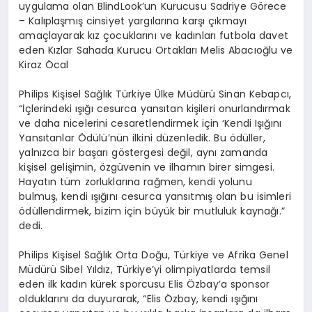
uygulama olan BlindLook’un Kurucusu Sadriye Görece
– Kalıplaşmış cinsiyet yargılarına karşı çıkmayı
amaçlayarak kız çocuklarını ve kadınları futbola davet
eden Kızlar Sahada Kurucu Ortakları Melis Abacıoğlu ve
Kiraz Öcal
Philips Kişisel Sağlık Türkiye Ülke Müdürü Sinan Kebapcı,
“İçlerindeki ışığı cesurca yansıtan kişileri onurlandırmak
ve daha nicelerini cesaretlendirmek için ‘Kendi Işığını
Yansıtanlar Ödülü’nün ilkini düzenledik. Bu ödüller,
yalnızca bir başarı göstergesi değil, aynı zamanda
kişisel gelişimin, özgüvenin ve ilhamın birer simgesi.
Hayatın tüm zorluklarına rağmen, kendi yolunu
bulmuş, kendi ışığını cesurca yansıtmış olan bu isimleri
ödüllendirmek, bizim için büyük bir mutluluk kaynağı.”
dedi.
Philips Kişisel Sağlık Orta Doğu, Türkiye ve Afrika Genel
Müdürü Sibel Yıldız, Türkiye’yi olimpiyatlarda temsil
eden ilk kadın kürek sporcusu Elis Özbay’a sponsor
olduklarını da duyurarak, “Elis Özbay, kendi ışığını