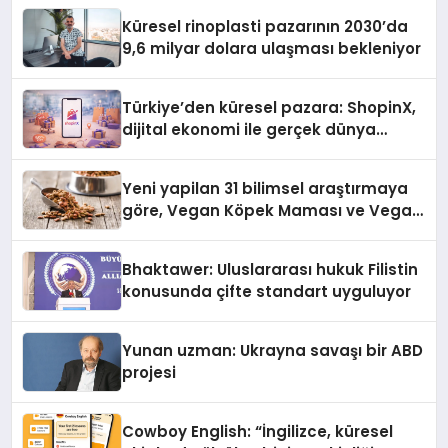
Küresel rinoplasti pazarının 2030’da
9,6 milyar dolara ulaşması bekleniyor
Türkiye’den küresel pazara: ShopinX,
dijital ekonomi ile gerçek dünya
alışverişini bir araya getirmeyi
hedefliyor
Yeni yapilan 31 bilimsel araştırmaya
göre, Vegan Köpek Maması ve Vegan
Kedi Mamasının İyi Sindirildiğini
Ortaya Koydu
Bhaktawer: Uluslararası hukuk Filistin
konusunda çifte standart uyguluyor
Yunan uzman: Ukrayna savaşı bir ABD
projesi
Cowboy English: “İngilizce, küresel