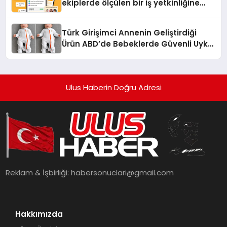
ekiplerde ölçülen bir iş yetkinliğine
dönüşüyor”
Türk Girişimci Annenin Geliştirdiği
Ürün ABD’de Bebeklerde Güvenli Uyku
Standardına Yeni Bir Bakış Açısı
Getiriyor.
Ulus Haberin Doğru Adresi
Reklam & İşbirliği:
habersonuclari@gmail.com
Hakkımızda