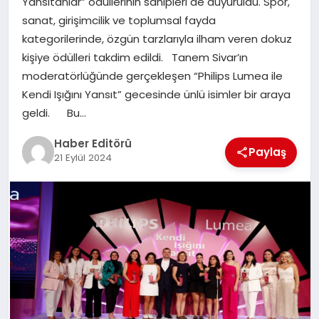
Yansıtanlar” ödüllerinin sahipleri de duyuruldu. Spor,
MAGAZIN
sanat, girişimcilik ve toplumsal fayda
kategorilerinde, özgün tarzlarıyla ilham veren dokuz
SPOR
kişiye ödülleri takdim edildi. Tanem Sivar’ın
moderatörlüğünde gerçekleşen “Philips Lumea ile
YAŞAM
Kendi Işığını Yansıt” gecesinde ünlü isimler bir araya
geldi. Bu…
Haber Editörü
Paylaş
21 Eylül 2024