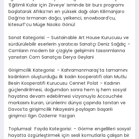
‘Eğitimli Kızlar için Zirveye’ isminde bir burs programı
başlatarak Afrika’nın en yüksek dağı olan Kilimanjaro
Dağı’na tırmanan dağcı, yelkenci, snowboard’cu,
kitesurf’cu Müge Naoko Gönül
Sanat Kategorisi: – Sustainable Art House Kurucusu ve
sürdürülebilir eserlerin yaratıcısı Sanatçı Deniz Sağdıç –
Camların modern bir çizgiyle gelişimini tasarımlarına
yansıtan Cam Sanatçısı Derya Geylani
Girişimcilik Kategorisi: – Kahramanmaraş’ta tamamını
kadınların oluşturduğu ilk kadın kooperatifi olan Mutlu
Besin Kooperatifi Kurucusu Cennet Polat – Kadının
güçlendirilmesi, doğumdan sonra hem iş hem sosyal
hayatına devam edebilmesi vizyonuyla Accouchée
markasını kuran, ürünlerini dünya çapında tanıtan ve
Davos’ta girişimcilik hikayesini paylaşan başarılı
girişimci Ilgın Özdemir Yazgan
Toplumsal Fayda Kategorisi: – Görme engellileri sosyal
hayatta özgürleştirmek için sesli komutlarla çalışan bir