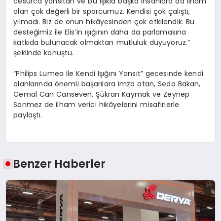
cesurca yansıtan ve bu ışıkla başka insanlara da ilham
olan çok değerli bir sporcumuz. Kendisi çok çalıştı,
yılmadı. Biz de onun hikâyesinden çok etkilendik. Bu
desteğimiz ile Elis’in ışığının daha da parlamasına
katkıda bulunacak olmaktan mutluluk duyuyoruz.”
şeklinde konuştu.
“Philips Lumea ile Kendi Işığını Yansıt” gecesinde kendi
alanlarında önemli başarılara imza atan, Seda Bakan,
Cemal Can Canseven, Şükran Kaymak ve Zeynep
Sönmez de ilham verici hikâyelerini misafirlerle
paylaştı.
Benzer Haberler