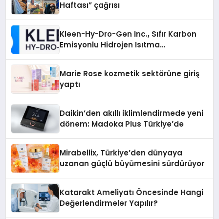
Haftası” çağrısı
Kleen-Hy-Dro-Gen Inc., Sıfır Karbon
Emisyonlu Hidrojen Isıtma
Teknolojisinde ISO ve TSSA
Düzenleyici Onaylarını Aldı
Marie Rose kozmetik sektörüne giriş
yaptı
Daikin’den akıllı iklimlendirmede yeni
dönem: Madoka Plus Türkiye’de
Mirabellix, Türkiye’den dünyaya
uzanan güçlü büyümesini sürdürüyor
Katarakt Ameliyatı Öncesinde Hangi
Değerlendirmeler Yapılır?