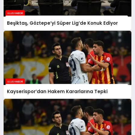
Beşiktaş, Göztepe’yi Süper Lig’de Konuk Ediyor
Kayserispor’dan Hakem Kararlarına Tepki