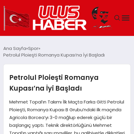
GÜNDEM
Ana Sayfa
Spor
Petrolul Ploieşti Romanya Kupası’na İyi Başladı
DÜNYA
EKONOMI
Petrolul Ploieşti Romanya
Kupası’na İyi Başladı
SIYASET
Mehmet Topal’ın Takımı İlk Maçta Farka Gitti Petrolul
TEKNOLOJI
Ploieşti, Romanya Kupası B Grubu’ndaki ilk maçında
Agricola Borcea’yı 3-0 mağlup ederek güçlü bir
EĞITIM
başlangıç yaptı. Teknik direktörlüğünü Mehmet
Topal’ın yaptığı sarı-mavililer, bu galibiyetle dikkatleri