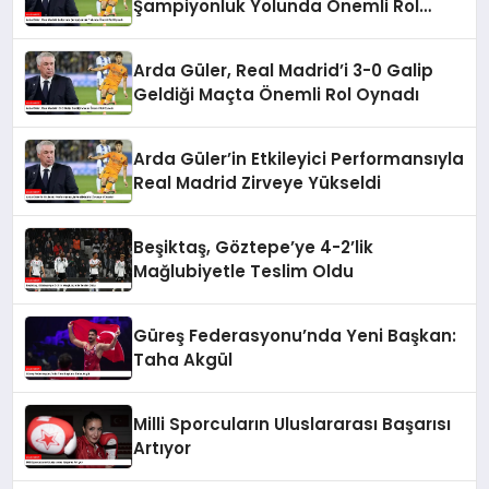
Şampiyonluk Yolunda Önemli Rol
Oynadı
Arda Güler, Real Madrid’i 3-0 Galip
Geldiği Maçta Önemli Rol Oynadı
Arda Güler’in Etkileyici Performansıyla
Real Madrid Zirveye Yükseldi
Beşiktaş, Göztepe’ye 4-2’lik
Mağlubiyetle Teslim Oldu
Güreş Federasyonu’nda Yeni Başkan:
Taha Akgül
Milli Sporcuların Uluslararası Başarısı
Artıyor