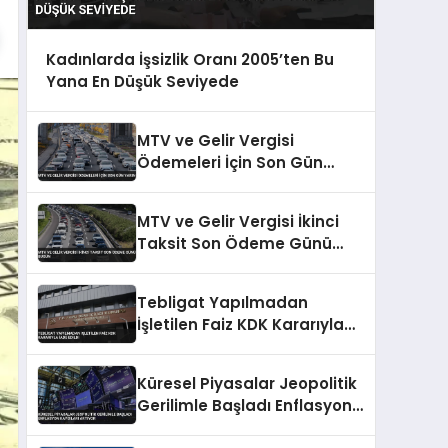
Kadınlarda İşsizlik Oranı 2005’ten Bu
Yana En Düşük Seviyede
MTV ve Gelir Vergisi
Ödemeleri İçin Son Gün
Yarın
MTV ve Gelir Vergisi İkinci
Taksit Son Ödeme Günü
Bugün
Tebligat Yapılmadan
İşletilen Faiz KDK Kararıyla
İade Edildi
Küresel Piyasalar Jeopolitik
Gerilimle Başladı Enflasyon
Kaygıları Artıyor