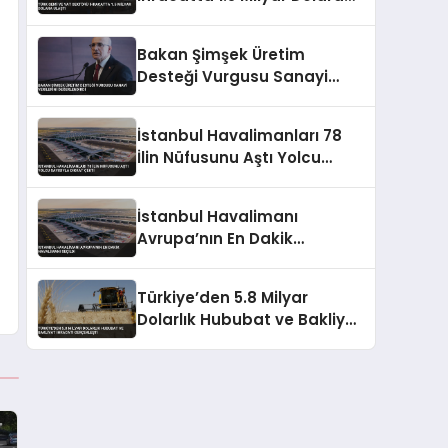
Ulaştı
Bakan Şimşek Üretim
Desteği Vurgusu Sanayi
Verilerini Değerlendirdi
İstanbul Havalimanları 78
İlin Nüfusunu Aştı Yolcu
Sayısıyla Dikkat Çekti
İstanbul Havalimanı
Avrupa’nın En Dakik
Havalimanı Seçildi
Türkiye’den 5.8 Milyar
Dolarlık Hububat ve Bakliyat
İhracatı Gerçekleşti