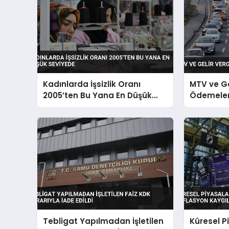
Kadınlarda İşsizlik Oranı
MTV ve Ge
2005’ten Bu Yana En Düşük
Ödemeleri
Seviyede
Tebligat Yapılmadan İşletilen
Küresel P