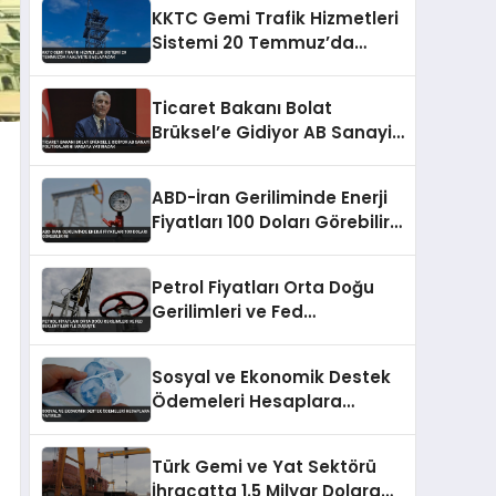
KKTC Gemi Trafik Hizmetleri
Sistemi 20 Temmuz’da
Faaliyete Başlayacak
Ticaret Bakanı Bolat
Brüksel’e Gidiyor AB Sanayi
Politikalarını Masaya
Yatıracak
ABD-İran Geriliminde Enerji
Fiyatları 100 Doları Görebilir
Mi
Petrol Fiyatları Orta Doğu
Gerilimleri ve Fed
Beklentileriyle Düşüşte
Sosyal ve Ekonomik Destek
Ödemeleri Hesaplara
Yatırıldı
Türk Gemi ve Yat Sektörü
İhracatta 1.5 Milyar Dolara