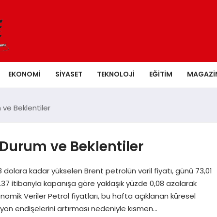
EKONOMI
SIYASET
TEKNOLOJI
EĞITIM
MAGAZI
 ve Beklentiler
 Durum ve Beklentiler
 dolara kadar yükselen Brent petrolün varil fiyatı, günü 73,01
7 itibarıyla kapanışa göre yaklaşık yüzde 0,08 azalarak
nomik Veriler Petrol fiyatları, bu hafta açıklanan küresel
on endişelerini artırması nedeniyle kısmen…