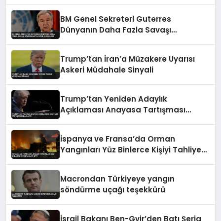
Cansız Bedenlere Ulaşıldı
BM Genel Sekreteri Guterres
Dünyanın Daha Fazla Savaşı
Kaldıramayacağını Vurguladı
Trump’tan İran’a Müzakere Uyarısı
Askeri Müdahale Sinyali
Trump’tan Yeniden Adaylık
Açıklaması Anayasa Tartışması
Başlattı
İspanya ve Fransa’da Orman
Yangınları Yüz Binlerce Kişiyi Tahliye
Etti
Macrondan Türkiyeye yangın
söndürme uçağı teşekkürü
İsrail Bakanı Ben-Gvir’den Batı Şeria