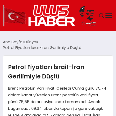
GÜNDEM
Ana Sayfa
Dünya
Petrol Fiyatları İsrail-İran Gerilimiyle Düştü
DÜNYA
EKONOMI
Petrol Fiyatları İsrail-İran
Gerilimiyle Düştü
SIYASET
Brent Petrolün Varil Fiyatı Geriledi Cuma günü 75,74
TEKNOLOJI
dolara kadar yükselen Brent petrolün varil fiyatı,
günü 75,55 dolar seviyesinde tamamladı. Ancak
EĞITIM
bugün saat 09.34 itibarıyla kapanışa göre yaklaşık
yüzde 4 azalarak 72,55 dolara geriledi. İsrail-İran