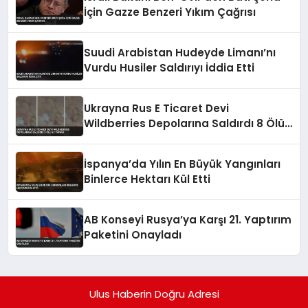
İçin Gazze Benzeri Yıkım Çağrısı
Suudi Arabistan Hudeyde Limanı’nı
Vurdu Husiler Saldırıyı İddia Etti
Ukrayna Rus E Ticaret Devi
Wildberries Depolarına Saldırdı 8 Ölü
62 Yaralı
İspanya’da Yılın En Büyük Yangınları
Binlerce Hektarı Kül Etti
AB Konseyi Rusya’ya Karşı 21. Yaptırım
Paketini Onayladı
Ulus Haberin Doğru Adresi