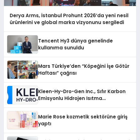
Derya Arms, İstanbul Prohunt 2026’da yeni nesil
ürünlerini ve global marka vizyonunu sergiledi
Tencent Hy3 dünya genelinde
kullanıma sunuldu
Mars Türkiye’den “Köpeğini İşe Götür
Haftası” çağrısı
Kleen-Hy-Dro-Gen Inc., Sıfır Karbon
Emisyonlu Hidrojen Isıtma
Teknolojisinde ISO ve TSSA
Düzenleyici Onaylarını Aldı
Marie Rose kozmetik sektörüne giriş
yaptı