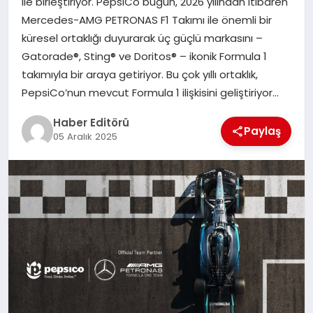
ile birleştiriyor. PepsiCo bugün, 2026 yılından itibaren
MAGAZIN
Mercedes-AMG PETRONAS F1 Takımı ile önemli bir
küresel ortaklığı duyurarak üç güçlü markasını –
SPOR
Gatorade®, Sting® ve Doritos® – ikonik Formula 1
takımıyla bir araya getiriyor. Bu çok yıllı ortaklık,
YAŞAM
PepsiCo’nun mevcut Formula 1 ilişkisini geliştiriyor…
Haber Editörü
Paylaş
05 Aralık 2025