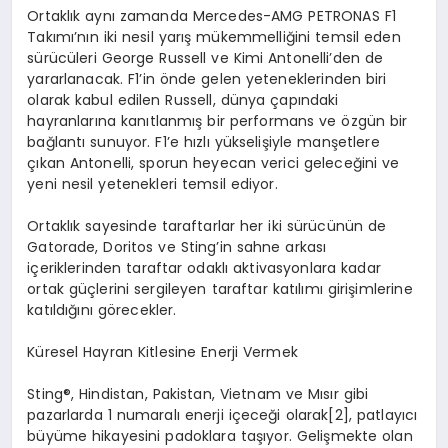
Ortaklık aynı zamanda Mercedes-AMG PETRONAS F1
Takımı’nın iki nesil yarış mükemmelliğini temsil eden
sürücüleri George Russell ve Kimi Antonelli’den de
yararlanacak. F1’in önde gelen yeteneklerinden biri
olarak kabul edilen Russell, dünya çapındaki
hayranlarına kanıtlanmış bir performans ve özgün bir
bağlantı sunuyor. F1’e hızlı yükselişiyle manşetlere
çıkan Antonelli, sporun heyecan verici geleceğini ve
yeni nesil yetenekleri temsil ediyor.
Ortaklık sayesinde taraftarlar her iki sürücünün de
Gatorade, Doritos ve Sting’in sahne arkası
içeriklerinden taraftar odaklı aktivasyonlara kadar
ortak güçlerini sergileyen taraftar katılımı girişimlerine
katıldığını görecekler.
Küresel Hayran Kitlesine Enerji Vermek
Sting
®
, Hindistan, Pakistan, Vietnam ve Mısır gibi
pazarlarda 1 numaralı enerji içeceği olarak[2], patlayıcı
büyüme hikayesini padoklara taşıyor. Gelişmekte olan