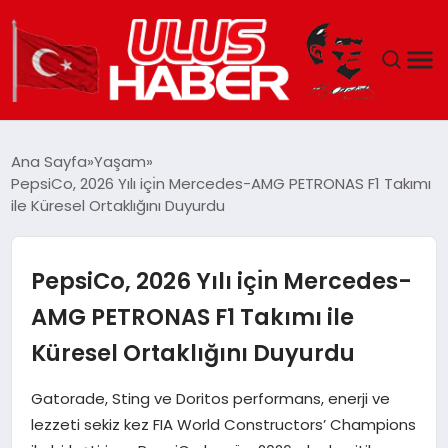
GÜNDEM
Ana Sayfa
Yaşam
PepsiCo, 2026 Yılı içı̇n Mercedes-AMG PETRONAS F1 Takımı
DÜNYA
ile Küresel Ortaklığını Duyurdu
EKONOMI
PepsiCo, 2026 Yılı içı̇n Mercedes-
SIYASET
AMG PETRONAS F1 Takımı ile
Küresel Ortaklığını Duyurdu
TEKNOLOJI
Gatorade, Sting ve Doritos performans, enerji ve
EĞITIM
lezzeti sekiz kez FIA World Constructors’ Champions