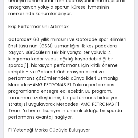
deneyimlerine kadar tüm operasyonlarında kapsamlı
entegrasyon yoluyla sporun küresel ivmesinin
merkezinde konumlandırıyor.
Ekip Performansını Artırmak
Gatorade
®
60 yıllık mirasını ve Gatorade Spor Bilimleri
Enstitüsü’nün (GSSI) uzmanlığını ilk kez padoklara
taşıyor. Sürücülerin tek bir yarışta ter yoluyla 4
kilograma kadar vücut ağırlığı kaybedebildiği bir
sporda[1], hidrasyon performans için kritik öneme
sahiptir – ve Gatorade’inhidrasyon bilimi ve
performans çözümlerindeki dünya lideri uzmanlığı
Mercedes-AMG PETRONAS F1 Takımı performans
programlarına entegre edilecektir. Bu program,
tamamen özelleştirilmiş bir performans hidrasyon
stratejisi uygulayarak Mercedes-AMG PETRONAS F1
Team ‘a her milisaniyenin önemli olduğu bir sporda
performans avantajı sağlıyor.
F1 Yeteneği Marka Gücüyle Buluşuyor