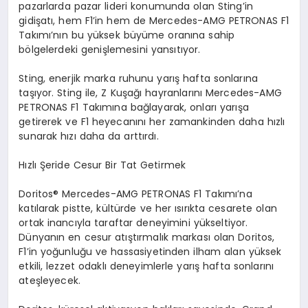
pazarlarda pazar lideri konumunda olan Sting’in
gidişatı, hem F1’in hem de Mercedes-AMG PETRONAS F1
Takımı’nın bu yüksek büyüme oranına sahip
bölgelerdeki genişlemesini yansıtıyor.
Sting, enerjik marka ruhunu yarış hafta sonlarına
taşıyor. Sting ile, Z Kuşağı hayranlarını Mercedes-AMG
PETRONAS F1 Takımına bağlayarak, onları yarışa
getirerek ve F1 heyecanını her zamankinden daha hızlı
sunarak hızı daha da arttırdı.
Hızlı Şeride Cesur Bir Tat Getirmek
Doritos
®
Mercedes-AMG PETRONAS F1 Takımı’na
katılarak pistte, kültürde ve her ısırıkta cesarete olan
ortak inancıyla taraftar deneyimini yükseltiyor.
Dünyanın en cesur atıştırmalık markası olan Doritos,
F1’in yoğunluğu ve hassasiyetinden ilham alan yüksek
etkili, lezzet odaklı deneyimlerle yarış hafta sonlarını
ateşleyecek.