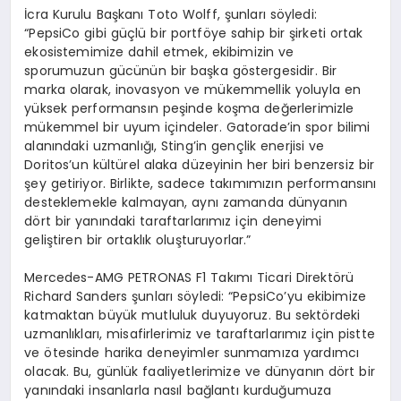
İcra Kurulu Başkanı Toto
Wolff
,
şunları söyledi:
“PepsiCo gibi güçlü bir portföye sahip bir şirketi ortak
ekosistemimize dahil etmek, ekibimizin ve
sporumuzun gücünün bir başka göstergesidir. Bir
marka olarak, inovasyon ve mükemmellik yoluyla en
yüksek performansın peşinde koşma değerlerimizle
mükemmel bir uyum içindeler. Gatorade’in spor bilimi
alanındaki uzmanlığı, Sting’in gençlik enerjisi ve
Doritos’un kültürel alaka düzeyinin her biri benzersiz bir
şey getiriyor. Birlikte, sadece takımımızın performansını
desteklemekle kalmayan, aynı zamanda dünyanın
dört bir yanındaki taraftarlarımız için deneyimi
geliştiren bir ortaklık oluşturuyorlar.”
Mercedes-AMG PETRONAS F1 Takımı Ticari Direktörü
Richard Sanders şunları söyledi: “
PepsiCo’yu ekibimize
katmaktan büyük mutluluk duyuyoruz. Bu sektördeki
uzmanlıkları, misafirlerimiz ve taraftarlarımız için pistte
ve ötesinde harika deneyimler sunmamıza yardımcı
olacak. Bu, günlük faaliyetlerimize ve dünyanın dört bir
yanındaki insanlarla nasıl bağlantı kurduğumuza