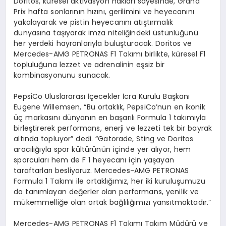
Doritos, küresel aktivasyon hakları sayesinde, Grand
Prix hafta sonlarının hızını, gerilimini ve heyecanını
yakalayarak ve pistin heyecanını atıştırmalık
dünyasına taşıyarak imza niteliğindeki üstünlüğünü
her yerdeki hayranlarıyla buluşturacak. Doritos ve
Mercedes-AMG PETRONAS F1 Takımı birlikte, küresel F1
topluluğuna lezzet ve adrenalinin eşsiz bir
kombinasyonunu sunacak.
PepsiCo Uluslararası İçecekler İcra Kurulu Başkanı
Eugene
Willemsen
, “Bu ortaklık, PepsiCo’nun en ikonik
üç markasını dünyanın en başarılı Formula 1 takımıyla
birleştirerek performans, enerji ve lezzeti tek bir bayrak
altında topluyor” dedi. “Gatorade, Sting ve Doritos
aracılığıyla spor kültürünün içinde yer alıyor, hem
sporcuları hem de F 1 heyecanı için yaşayan
taraftarları besliyoruz. Mercedes-AMG PETRONAS
Formula 1 Takımı ile ortaklığımız, her iki kuruluşumuzu
da tanımlayan değerler olan performans, yenilik ve
mükemmelliğe olan ortak bağlılığımızı yansıtmaktadır.”
Mercedes-AMG PETRONAS F1 Takımı Takım Müdürü ve