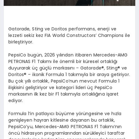
Gatorade, Sting ve Doritos performans, enerji ve
lezzeti sekiz kez FIA World Constructors’ Champions ile
birleştiriyor.
PepsiCo bugün, 2026 yılından itibaren Mercedes-AMG
PETRONAS F1 Takımı ile önemli bir küresel ortaklığı
duyurarak üç güçlü markasını – Gatorade
®
, Sting
®
ve
Doritos
®
– ikonik Formula 1 takımıyla bir araya getiriyor.
Bu çok yıllı ortaklık, PepsiCo’nun mevcut Formula 1
ilişkisini geliştiriyor ve kategori lideri üç PepsiCo
markasının ilk kez bir F1 takımıyla ortaklığına işaret
ediyor.
Formula 1’in patlayıcı büyüme yörüngesine ve hızla
genişleyen hayran kitlesine dayanan bu ortaklık,
PepsiCo’yu, Mercedes-AMG PETRONAS F1 Takımı’nın
öncü hidrasyon programlarından sürükleyici taraftar