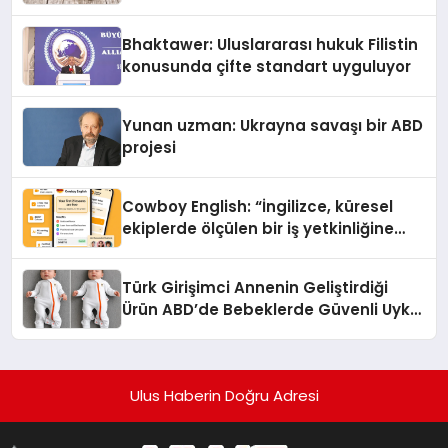
Kedi Mamasının İyi Sindirildiğini
Ortaya Koydu
Bhaktawer: Uluslararası hukuk Filistin
konusunda çifte standart uyguluyor
Yunan uzman: Ukrayna savaşı bir ABD
projesi
Cowboy English: “İngilizce, küresel
ekiplerde ölçülen bir iş yetkinliğine
dönüşüyor”
Türk Girişimci Annenin Geliştirdiği
Ürün ABD’de Bebeklerde Güvenli Uyku
Standardına Yeni Bir Bakış Açısı
Getiriyor.
Ulus Haberin Doğru Adresi