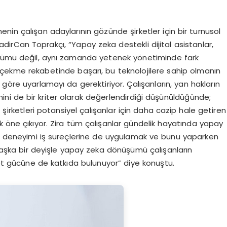
nin çalışan adaylarının gözünde şirketler için bir turnusol
rCan Toprakçı, “Yapay zeka destekli dijital asistanlar,
özümü değil, aynı zamanda yetenek yönetiminde fark
k çekme rekabetinde başarı, bu teknolojilere sahip olmanın
na göre uyarlamayı da gerektiriyor. Çalışanların, yan hakların
mini de bir kriter olarak değerlendirdiği düşünüldüğünde;
 şirketleri potansiyel çalışanlar için daha cazip hale getiren
k öne çıkıyor. Zira tüm çalışanlar gündelik hayatında yapay
nı deneyimi iş süreçlerine de uygulamak ve bunu yaparken
. Başka bir deyişle yapay zeka dönüşümü çalışanların
ekabet gücüne de katkıda bulunuyor” diye konuştu.