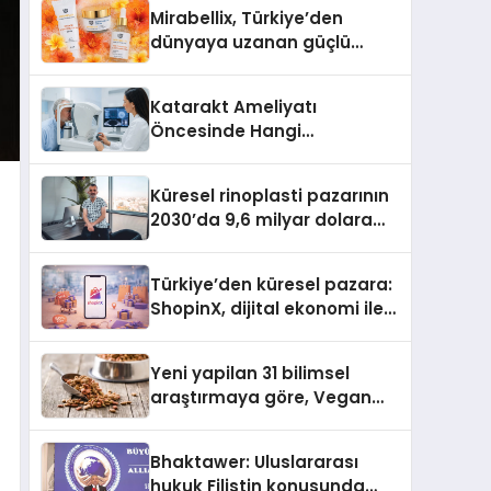
Türkiye’de
Mirabellix, Türkiye’den
dünyaya uzanan güçlü
büyümesini sürdürüyor
Katarakt Ameliyatı
Öncesinde Hangi
Değerlendirmeler Yapılır?
Küresel rinoplasti pazarının
2030’da 9,6 milyar dolara
ulaşması bekleniyor
Türkiye’den küresel pazara:
ShopinX, dijital ekonomi ile
gerçek dünya alışverişini bir
araya getirmeyi hedefliyor
Yeni yapilan 31 bilimsel
araştırmaya göre, Vegan
Köpek Maması ve Vegan
Kedi Mamasının İyi
Bhaktawer: Uluslararası
Sindirildiğini Ortaya Koydu
hukuk Filistin konusunda