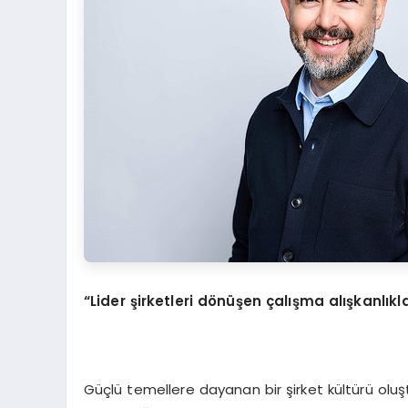
“Lider
şirketleri d
ö
nüşen çalış
ma al
ışkanlık
Güçlü temellere dayanan bir şirket kültürü oluşt