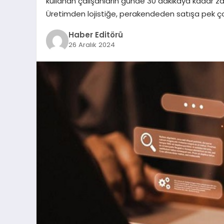
kullanan çalışanların günde 30 dakikaya kadar z
Üretimden lojistiğe, perakendeden satışa pek ç
Haber Editörü
26 Aralık 2024