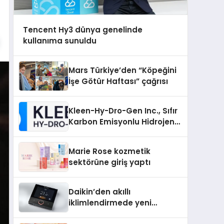
Tencent Hy3 dünya genelinde
kullanıma sunuldu
Mars Türkiye’den “Köpeğini
İşe Götür Haftası” çağrısı
Kleen-Hy-Dro-Gen Inc., Sıfır
Karbon Emisyonlu Hidrojen
Isıtma Teknolojisinde ISO ve
TSSA Düzenleyici Onaylarını
Marie Rose kozmetik
Aldı
sektörüne giriş yaptı
Daikin’den akıllı
iklimlendirmede yeni
dönem: Madoka Plus