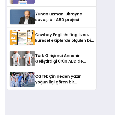
çifte standart uyguluyor
Yunan uzman: Ukrayna
savaşı bir ABD projesi
Cowboy English: “İngilizce,
küresel ekiplerde ölçülen bir
iş yetkinliğine dönüşüyor”
Türk Girişimci Annenin
Geliştirdiği Ürün ABD’de
Bebeklerde Güvenli Uyku
Standardına Yeni Bir Bakış
CGTN: Çin neden yazın
Açısı Getiriyor.
yoğun ilgi gören bir
destinasyon hâline geldi?