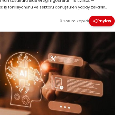
aman tasarrufu elde ettiğini gösterdi. İSTANBUL —
ok iş fonksiyonunu ve sektörü dönüştüren yapay zekanın…
0 Yorum Yapıldı
Paylaş