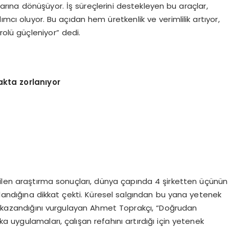
şlarına dönüşüyor. İş süreçlerini destekleyen bu araçlar,
cı oluyor. Bu açıdan hem üretkenlik ve verimlilik artıyor,
lü güçleniyor” dedi.
akta zorlanıyor
rilen araştırma sonuçları, dünya çapında 4 şirketten üçünün
rlandığına dikkat çekti. Küresel salgından bu yana yetenek
em kazandığını vurgulayan Ahmet Toprakçı, “Doğrudan
ka uygulamaları, çalışan refahını artırdığı için yetenek