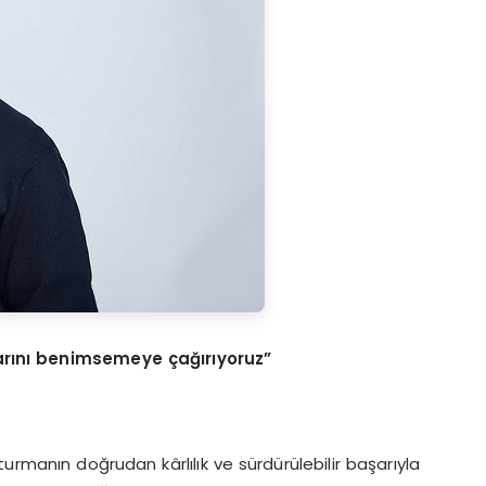
larını benimsemeye çağırıyoruz”
urmanın doğrudan kârlılık ve sürdürülebilir başarıyla