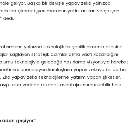
le geliyor. Başka bir deyişle yapay zeka yalnızca
olmaktan çıkarak işyeri memnuniyetini artıran ve çalışan
” dedi.
atırımların yalnızca teknolojik bir yenilik olmanın ötesine
ajlar sağlayan stratejik adımlar olma vasfı kazandığını
 toplumu teknolojiyle geleceğe hazırlama vizyonuyla hareket
yönetimini önemseyen kuruluşların yapay zekaya bir de bu
Zira yapay zeka teknolojilerine yatırım yapan şirketler,
ayıp uzun vadede rekabet avantajını sürdürülebilir hale
ekadan geçiyor”