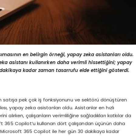
ı
mas
ını
n en
belirgin
ö
rneği, yapay zeka asistanları oldu.
ka asistanı kullanırken daha verimli hissettiğini; yapay
 dakikaya kadar zaman tasarrufu elde ettiğini g
ö
sterdi.
n satışa pek çok iş fonksiyonunu ve sektörü dönüştüren
ı, yapay zeka asistanları oldu. Asistanlar en hızlı
alırken, çalışanların verimliliğine sağladıkları katkılar da
soft 365 Copilot’u kullanan dört çalışandan üçünün daha
 Microsoft 365 Copilot ile her gün 30 dakikaya kadar