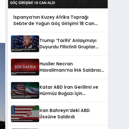
İspanya’nın Kuzey Afrika Toprağı
Sebte’de Yoğun Göç Girişimi 18 Can
Aldı
Trump ‘Tarihi’ Anlaşmayı
Duyurdu Filistinli Gruplar
Yalanladı
Husiler Necran
Havalimanı’na İHA Saldırısı
Düzenledi
Katar ABD İran Gerilimi ve
Hürmüz Boğazı İçin
Diplomatik Çabalarını
Sürdürüyor
İran Bahreyn’deki ABD
Üssüne Saldırdı