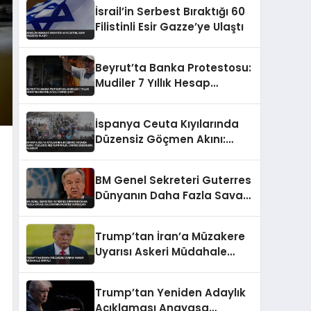
İsrail’in Serbest Bıraktığı 60
Filistinli Esir Gazze’ye Ulaştı
Beyrut’ta Banka Protestosu:
Mudiler 7 Yıllık Hesap
Blokesine Ateşle Karşı Çıktı
İspanya Ceuta Kıyılarında
Düzensiz Göçmen Akını:
Yüzlerce Kişi Kurtarıldı,
Cansız Bedenlere Ulaşıldı
BM Genel Sekreteri Guterres
Dünyanın Daha Fazla Savaşı
Kaldıramayacağını
Vurguladı
Trump’tan İran’a Müzakere
Uyarısı Askeri Müdahale
Sinyali
Trump’tan Yeniden Adaylık
Açıklaması Anayasa