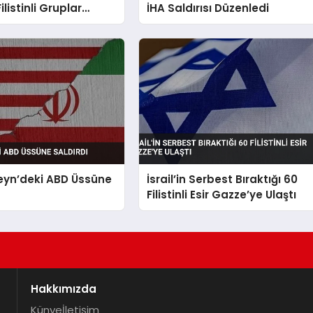
listinli Gruplar
İHA Saldırısı Düzenledi
eyn’deki ABD Üssüne
İsrail’in Serbest Bıraktığı 60
Filistinli Esir Gazze’ye Ulaştı
Hakkımızda
Künye
İletişim