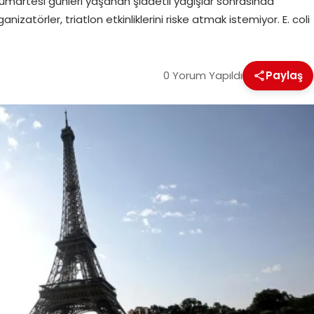
 cumartesi günleri yaşanan şiddetli yağışlar sonrasında
izatörler, triatlon etkinliklerini riske atmak istemiyor. E. coli
0 Yorum Yapıldı
Paylaş