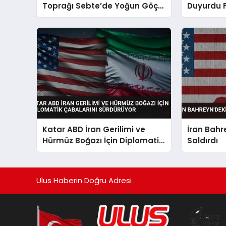
Toprağı Sebte’de Yoğun Göç
Duyurdu Fi
Girişimi 18 Can Aldı
Yalanladı
Katar ABD İran Gerilimi ve
İran Bahr
Hürmüz Boğazı İçin Diplomatik
Saldırdı
Çabalarını Sürdürüyor
Ulus Haberin Doğru Adresi