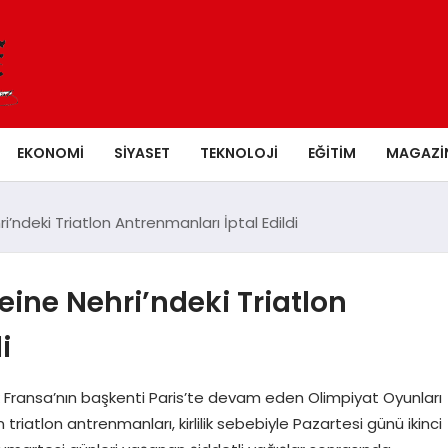
EKONOMI
SIYASET
TEKNOLOJI
EĞITIM
MAGAZI
i’ndeki Triatlon Antrenmanları İptal Edildi
eine Nehri’ndeki Triatlon
i
cek Fransa’nın başkenti Paris’te devam eden Olimpiyat Oyunları
iatlon antrenmanları, kirlilik sebebiyle Pazartesi günü ikinci