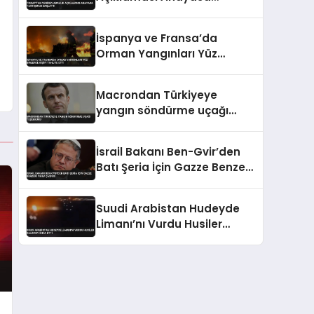
Tartışması Başlattı
İspanya ve Fransa’da
Orman Yangınları Yüz
Binlerce Kişiyi Tahliye Etti
Macrondan Türkiyeye
yangın söndürme uçağı
teşekkürü
İsrail Bakanı Ben-Gvir’den
Batı Şeria İçin Gazze Benzeri
Yıkım Çağrısı
Suudi Arabistan Hudeyde
Limanı’nı Vurdu Husiler
Saldırıyı İddia Etti