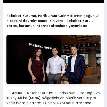
Rekabet Kurumu, Paribu’nun CoinMENA’nın çoğunluk
hissesini devralmasına izin verdi. Rekabet Kurulu
kararı, kurumun internet sitesinde yayımlandı.
İSTANBUL –
Rekabet Kurumu, Paribu’nun Orta Doğu ve
Kuzey Afrika (MENA) bölgesinin en büyük yerel kripto
varlık işlem platformu CoinMENA’yı satın almasına