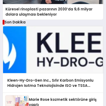
Küresel rinoplasti pazarının 2030’da 9,6 milyar
dolara ulaşması bekleniyor
Son Dakika
Kleen-Hy-Dro-Gen Inc., Sıfır Karbon Emisyonlu
Hidrojen Isıtma Teknolojisinde ISO ve TSSA
Düzenleyici Onaylarını Aldı
Marie Rose kozmetik sektörüne giriş
yaptı