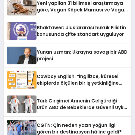
Yeni yapilan 31 bilimsel araştırmaya
göre, Vegan Köpek Maması ve Vegan
Kedi Mamasının İyi Sindirildiğini
Ortaya Koydu
Bhaktawer: Uluslararası hukuk Filistin
konusunda çifte standart uyguluyor
Yunan uzman: Ukrayna savaşı bir ABD
projesi
Cowboy English: “İngilizce, küresel
ekiplerde ölçülen bir iş yetkinliğine
dönüşüyor”
Türk Girişimci Annenin Geliştirdiği
Ürün ABD’de Bebeklerde Güvenli Uyku
Standardına Yeni Bir Bakış Açısı
Getiriyor.
CGTN: Çin neden yazın yoğun ilgi
gören bir destinasyon hâline geldi?