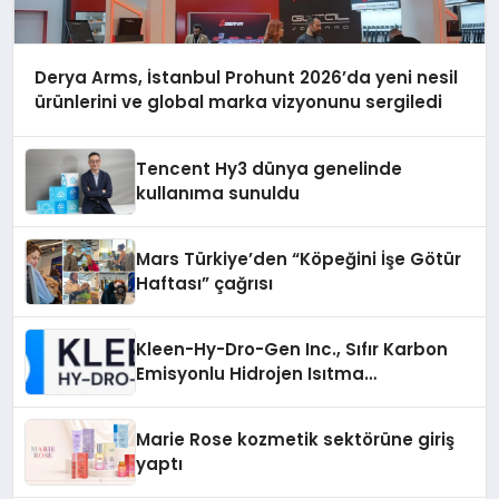
Derya Arms, İstanbul Prohunt 2026’da yeni nesil
ürünlerini ve global marka vizyonunu sergiledi
Tencent Hy3 dünya genelinde
kullanıma sunuldu
Mars Türkiye’den “Köpeğini İşe Götür
Haftası” çağrısı
Kleen-Hy-Dro-Gen Inc., Sıfır Karbon
Emisyonlu Hidrojen Isıtma
Teknolojisinde ISO ve TSSA
Düzenleyici Onaylarını Aldı
Marie Rose kozmetik sektörüne giriş
yaptı