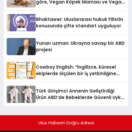
göre, Vegan Köpek Maması ve Vegan
Kedi Mamasının İyi Sindirildiğini
Ortaya Koydu
Bhaktawer: Uluslararası hukuk Filistin
konusunda çifte standart uyguluyor
Yunan uzman: Ukrayna savaşı bir ABD
projesi
Cowboy English: “İngilizce, küresel
ekiplerde ölçülen bir iş yetkinliğine
dönüşüyor”
Türk Girişimci Annenin Geliştirdiği
Ürün ABD’de Bebeklerde Güvenli Uyku
Standardına Yeni Bir Bakış Açısı
Getiriyor.
Ulus Haberin Doğru Adresi