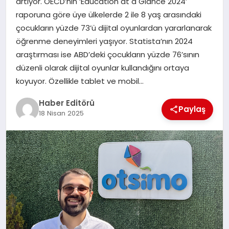
artıyor. OECD’nin ‘Education at a Glance 2024’
MAGAZIN
raporuna göre üye ülkelerde 2 ile 8 yaş arasındaki
çocukların yüzde 73’ü dijital oyunlardan yararlanarak
SPOR
öğrenme deneyimleri yaşıyor. Statista’nın 2024
araştırması ise ABD’deki çocukların yüzde 76’sının
YAŞAM
düzenli olarak dijital oyunlar kullandığını ortaya
koyuyor. Özellikle tablet ve mobil…
Haber Editörü
Paylaş
18 Nisan 2025