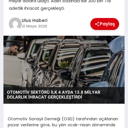
milyar dolara ulaştı. Adet bazında ise 300 bin 718
MAGAZIN
adetlik ihracat gerçekleşti.
SPOR
Ulus Haberi
Paylaş
21 Mayıs 2026
YAŞAM
Otomotiv Sanayii Derneği (OSD) tarafından açıklanan
pazar verilerine göre, bu yılın ocak-nisan döneminde