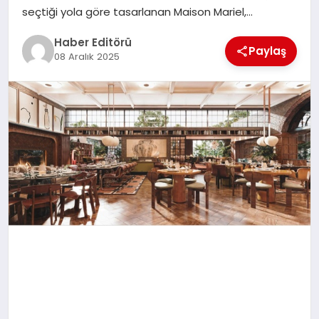
MAGAZIN
seçtiği yola göre tasarlanan Maison Mariel,…
Haber Editörü
SPOR
Paylaş
08 Aralık 2025
YAŞAM