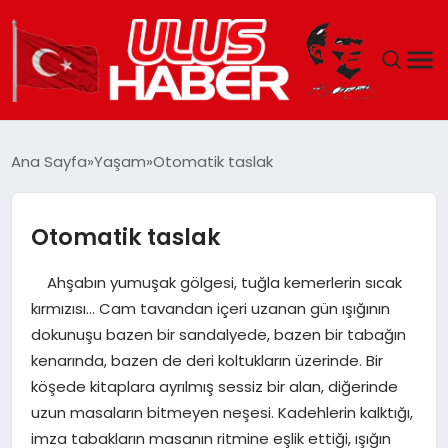
GÜNDEM
Ana Sayfa
Yaşam
Otomatik taslak
DÜNYA
Otomatik taslak
EKONOMI
Ahşabın yumuşak gölgesi, tuğla kemerlerin sıcak
SIYASET
kırmızısı… Cam tavandan içeri uzanan gün ışığının
dokunuşu bazen bir sandalyede, bazen bir tabağın
TEKNOLOJI
kenarında, bazen de deri koltukların üzerinde. Bir
köşede kitaplara ayrılmış sessiz bir alan, diğerinde
EĞITIM
uzun masaların bitmeyen neşesi. Kadehlerin kalktığı,
imza tabakların masanın ritmine eşlik ettiği, ışığın