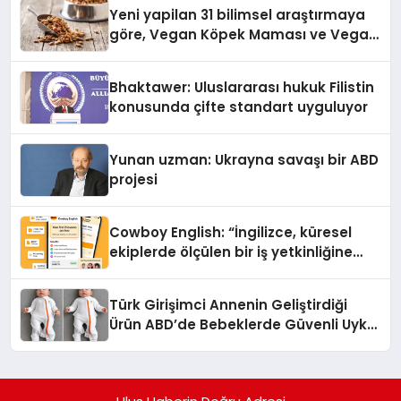
hedefliyor
Yeni yapilan 31 bilimsel araştırmaya
göre, Vegan Köpek Maması ve Vegan
Kedi Mamasının İyi Sindirildiğini
Ortaya Koydu
Bhaktawer: Uluslararası hukuk Filistin
konusunda çifte standart uyguluyor
Yunan uzman: Ukrayna savaşı bir ABD
projesi
Cowboy English: “İngilizce, küresel
ekiplerde ölçülen bir iş yetkinliğine
dönüşüyor”
Türk Girişimci Annenin Geliştirdiği
Ürün ABD’de Bebeklerde Güvenli Uyku
Standardına Yeni Bir Bakış Açısı
Getiriyor.