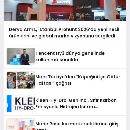
Derya Arms, İstanbul Prohunt 2026’da yeni nesil
ürünlerini ve global marka vizyonunu sergiledi
Tencent Hy3 dünya genelinde
kullanıma sunuldu
Mars Türkiye’den “Köpeğini İşe Götür
Haftası” çağrısı
Kleen-Hy-Dro-Gen Inc., Sıfır Karbon
Emisyonlu Hidrojen Isıtma
Teknolojisinde ISO ve TSSA
Düzenleyici Onaylarını Aldı
Marie Rose kozmetik sektörüne giriş