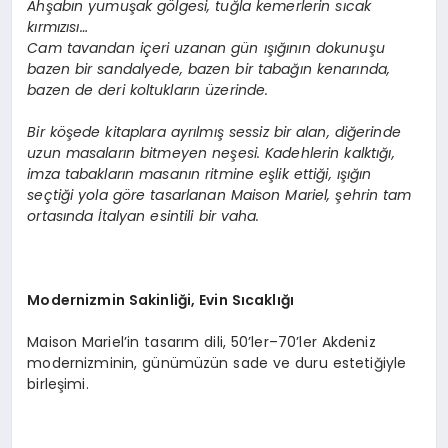
Ah
ş
ab
ı
n yumu
ş
ak g
ö
lgesi, tu
ğ
la kemerlerin s
ı
cak
k
ı
rm
ı
z
ı
s
ı…
Cam tavandan i
ç
eri uzanan g
ü
n
ışığı
n
ı
n dokunu
ş
u
bazen bir sandalyede, bazen bir taba
ğı
n kenar
ı
nda,
bazen de deri koltuklar
ı
n
ü
zerinde.
Bir k
öş
ede kitaplara ayr
ı
lm
ış
sessiz bir alan, di
ğ
erinde
uzun masalar
ı
n bitmeyen ne
ş
esi. Kadehlerin kalkt
ığı
,
imza tabaklar
ı
n masan
ı
n ritmine e
ş
lik etti
ğ
i,
ışığı
n
se
ç
ti
ğ
i yola g
ö
re tasarlanan Maison Mariel,
ş
ehrin tam
ortas
ı
nda
İ
talyan esintili bir vaha.
Modernizmin Sakinli
ğ
i, Evin S
ı
cakl
ığı
Maison Mariel’in tasarım dili, 50’ler–70’ler Akdeniz
modernizminin, günümüzün sade ve duru estetiğiyle
birleşimi.