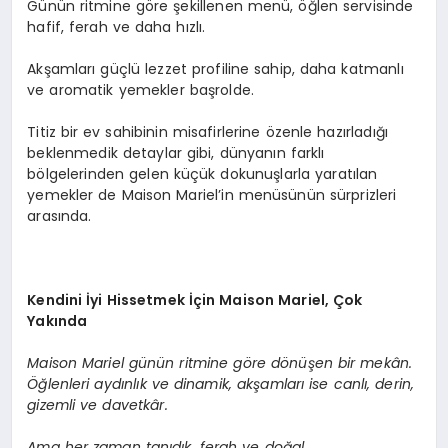
Günün ritmine göre şekillenen menü, öğlen servisinde
hafif, ferah ve daha hızlı.
Akşamları güçlü lezzet profiline sahip, daha katmanlı
ve aromatik yemekler başrolde.
Titiz bir ev sahibinin misafirlerine özenle hazırladığı
beklenmedik detaylar gibi, dünyanın farklı
bölgelerinden gelen küçük dokunuşlarla yaratılan
yemekler de Maison Mariel’in menüsünün sürprizleri
arasında.
Kendini
İ
yi Hissetmek
İç
in Maison Mariel,
Ç
ok
Yak
ı
nda
Maison Mariel g
ü
n
ü
n ritmine g
ö
re d
ö
n
üş
en bir mek
â
n.
Öğ
lenleri ayd
ı
nl
ı
k ve dinamik, ak
ş
amlar
ı
ise canl
ı
, derin,
gizemli ve davetk
â
r.
Ama her zaman tan
ı
d
ı
k, ferah ve do
ğ
al.