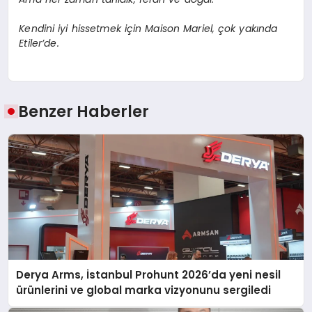
Kendini iyi hissetmek i
ç
in Maison Mariel,
ç
ok yak
ı
nda
Etiler
’
de.
Benzer Haberler
Derya Arms, İstanbul Prohunt 2026’da yeni nesil
ürünlerini ve global marka vizyonunu sergiledi