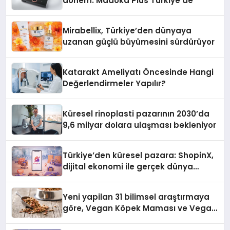
dönem: Madoka Plus Türkiye’de
Mirabellix, Türkiye’den dünyaya
uzanan güçlü büyümesini sürdürüyor
Katarakt Ameliyatı Öncesinde Hangi
Değerlendirmeler Yapılır?
Küresel rinoplasti pazarının 2030’da
9,6 milyar dolara ulaşması bekleniyor
Türkiye’den küresel pazara: ShopinX,
dijital ekonomi ile gerçek dünya
alışverişini bir araya getirmeyi
hedefliyor
Yeni yapilan 31 bilimsel araştırmaya
göre, Vegan Köpek Maması ve Vegan
Kedi Mamasının İyi Sindirildiğini