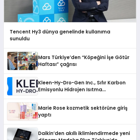
Tencent Hy3 dünya genelinde kullanıma
sunuldu
Mars Türkiye’den “Köpeğini İşe Götür
Haftası” çağrısı
Kleen-Hy-Dro-Gen Inc., Sıfır Karbon
Emisyonlu Hidrojen Isıtma
Teknolojisinde ISO ve TSSA
Düzenleyici Onaylarını Aldı
Marie Rose kozmetik sektörüne giriş
yaptı
Daikin’den akıllı iklimlendirmede yeni