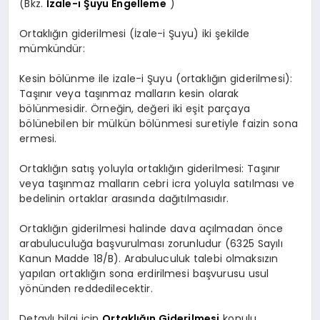
(Bkz.
İzale-i Şuyu Engelleme
)
Ortaklığın giderilmesi (İzale-i Şuyu) iki şekilde
mümkündür:
Kesin bölünme ile izale-i Şuyu (ortaklığın giderilmesi):
Taşınır veya taşınmaz malların kesin olarak
bölünmesidir. Örneğin, değeri iki eşit parçaya
bölünebilen bir mülkün bölünmesi suretiyle faizin sona
ermesi.
Ortaklığın satış yoluyla ortaklığın giderilmesi: Taşınır
veya taşınmaz malların cebri icra yoluyla satılması ve
bedelinin ortaklar arasında dağıtılmasıdır.
Ortaklığın giderilmesi halinde dava açılmadan önce
arabuluculuğa başvurulması zorunludur (6325 Sayılı
Kanun Madde 18/B). Arabuluculuk talebi olmaksızın
yapılan ortaklığın sona erdirilmesi başvurusu usul
yönünden reddedilecektir.
Detaylı bilgi için
Ortaklığın Giderilmesi
konulu