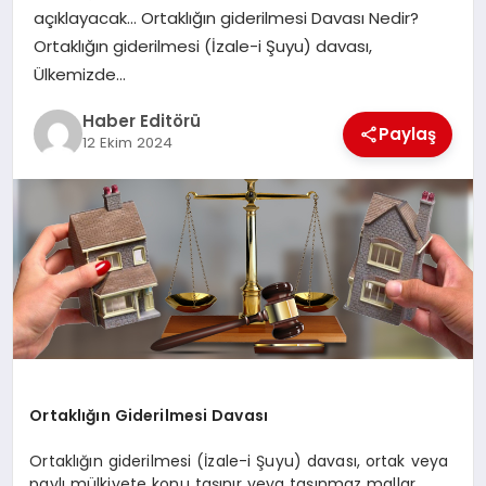
MAGAZIN
açıklayacak… Ortaklığın giderilmesi Davası Nedir?
Ortaklığın giderilmesi (İzale-i Şuyu) davası,
SPOR
Ülkemizde…
Haber Editörü
YAŞAM
Paylaş
12 Ekim 2024
Ortaklığın Giderilmesi Davası
Ortaklığın giderilmesi (İzale-i Şuyu) davası, ortak veya
paylı mülkiyete konu taşınır veya taşınmaz mallar