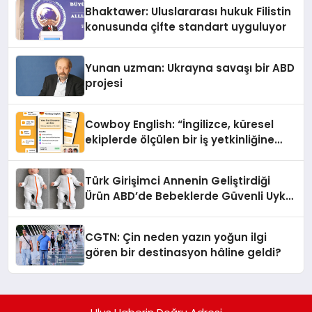
Ortaya Koydu
Bhaktawer: Uluslararası hukuk Filistin
konusunda çifte standart uyguluyor
Yunan uzman: Ukrayna savaşı bir ABD
projesi
Cowboy English: “İngilizce, küresel
ekiplerde ölçülen bir iş yetkinliğine
dönüşüyor”
Türk Girişimci Annenin Geliştirdiği
Ürün ABD’de Bebeklerde Güvenli Uyku
Standardına Yeni Bir Bakış Açısı
Getiriyor.
CGTN: Çin neden yazın yoğun ilgi
gören bir destinasyon hâline geldi?