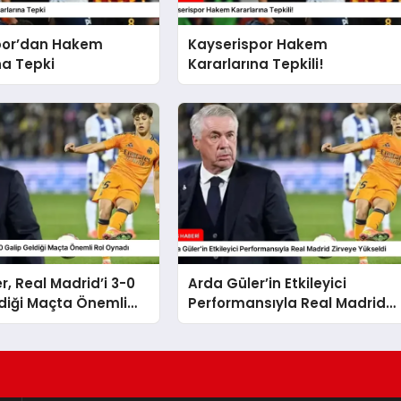
por’dan Hakem
Kayserispor Hakem
na Tepki
Kararlarına Tepkili!
r, Real Madrid’i 3-0
Arda Güler’in Etkileyici
diği Maçta Önemli
Performansıyla Real Madrid
dı
Zirveye Yükseldi