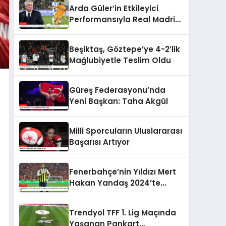
Arda Güler’in Etkileyici
Performansıyla Real Madrid
Zirveye Yükseldi
Beşiktaş, Göztepe’ye 4-2’lik
Mağlubiyetle Teslim Oldu
Güreş Federasyonu’nda
Yeni Başkan: Taha Akgül
Milli Sporcuların Uluslararası
Başarısı Artıyor
Fenerbahçe’nin Yıldızı Mert
Hakan Yandaş 2024’te
Google’da En Çok Aranan
Futbolcu Oldu
Trendyol TFF 1. Lig Maçında
Yaşanan Pankart