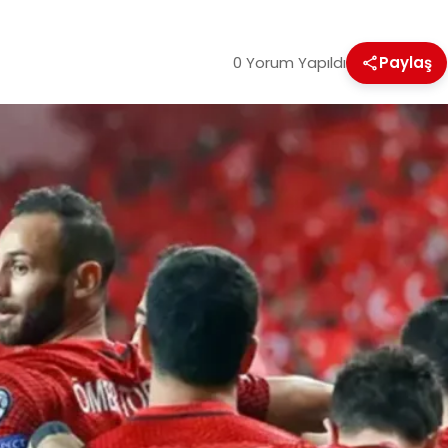
0 Yorum Yapıldı
Paylaş