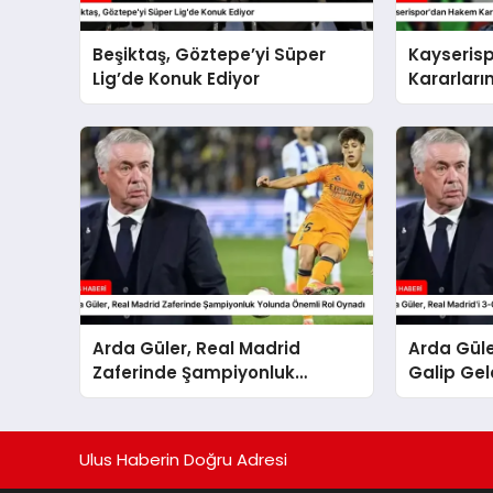
Beşiktaş, Göztepe’yi Süper
Kayseris
Lig’de Konuk Ediyor
Kararları
Arda Güler, Real Madrid
Arda Güle
Zaferinde Şampiyonluk
Galip Gel
Yolunda Önemli Rol Oynadı
Rol Oyna
Ulus Haberin Doğru Adresi