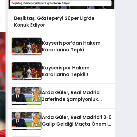
Beşiktaş, Göztepe’yi Süper Lig’de
Konuk Ediyor
Kayserispor’dan Hakem
Kararlarına Tepki
Kayserispor Hakem
Kararlarına Tepkili!
Arda Güler, Real Madrid
Zaferinde Şampiyonluk
Yolunda Önemli Rol Oynadı
Arda Güler, Real Madrid’i 3-0
Galip Geldiği Maçta Önemli
Rol Oynadı