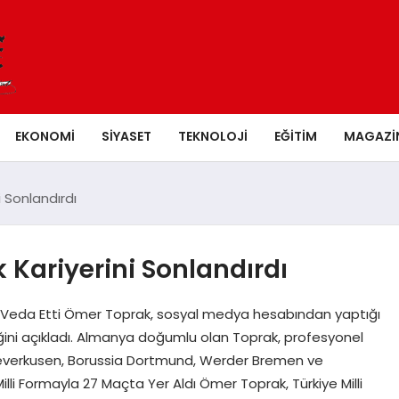
EKONOMI
SIYASET
TEKNOLOJI
EĞITIM
MAGAZI
 Sonlandırdı
Kariyerini Sonlandırdı
e Veda Etti Ömer Toprak, sosyal medya hesabından yaptığı
rdiğini açıkladı. Almanya doğumlu olan Toprak, profesyonel
 Leverkusen, Borussia Dortmund, Werder Bremen ve
illi Formayla 27 Maçta Yer Aldı Ömer Toprak, Türkiye Milli