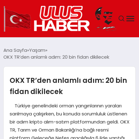
GÜNDEM
Ana Sayfa
Yaşam
OKX TR’den anlamlı adım: 20 bin fidan dikilecek
DÜNYA
EKONOMI
OKX TR’den anlamlı adım: 20 bin
fidan dikilecek
SIYASET
Türkiye genelindeki orman yangınlarının yaraları
TEKNOLOJI
sarılmaya çalışırken, bu konuda sorumluluk üstlenen
bir adım kripto alım-satım platformundan geldi. OKX
EĞITIM
TR, Tarım ve Orman Bakanlığı’na bağlı resmi
platform Geleceğe Nefes aracılığıyla 6 ilde yaptığı