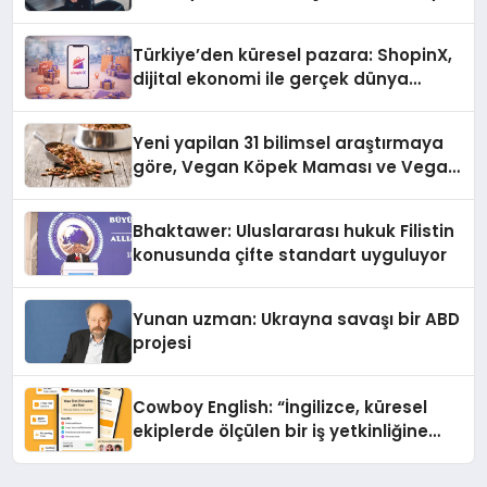
Türkiye’den küresel pazara: ShopinX,
dijital ekonomi ile gerçek dünya
alışverişini bir araya getirmeyi
hedefliyor
Yeni yapilan 31 bilimsel araştırmaya
göre, Vegan Köpek Maması ve Vegan
Kedi Mamasının İyi Sindirildiğini
Ortaya Koydu
Bhaktawer: Uluslararası hukuk Filistin
konusunda çifte standart uyguluyor
Yunan uzman: Ukrayna savaşı bir ABD
projesi
Cowboy English: “İngilizce, küresel
ekiplerde ölçülen bir iş yetkinliğine
dönüşüyor”