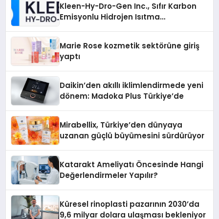
Kleen-Hy-Dro-Gen Inc., Sıfır Karbon
Emisyonlu Hidrojen Isıtma
Teknolojisinde ISO ve TSSA
Düzenleyici Onaylarını Aldı
Marie Rose kozmetik sektörüne giriş
yaptı
Daikin’den akıllı iklimlendirmede yeni
dönem: Madoka Plus Türkiye’de
Mirabellix, Türkiye’den dünyaya
uzanan güçlü büyümesini sürdürüyor
Katarakt Ameliyatı Öncesinde Hangi
Değerlendirmeler Yapılır?
Küresel rinoplasti pazarının 2030’da
9,6 milyar dolara ulaşması bekleniyor