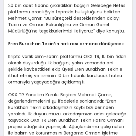
20 bin adet fidana çıkardıkları bağışın Geleceğe Nefes
platformu aracılığıyla toprakla buluştuğunu belirten
Mehmet Çamır, “Bu süreçteki desteklerinden dolayı
Tarım ve Orman Bakanlığı’na ve Orman Genel
Müdürlüğü’ne teşekkürlerimizi iletiyoruz” diye konuştu.
Eren Burakhan Tekin
’
in hat
ırası ormana d
ö
nüşecek
Kripto varlık alım-satım platformu OKX TR, 10 bin fidan
olarak duyurduğu ilk bağışını, yakın zamanda ani
şekilde kaybettikleri ekip üyesi Eren Burakhan Tekin’e
ithaf etmiş ve isminin 10 bin fidanla kurulacak hatıra
ormanıyla yaşayacağını açıklamıştı.
OKX TR Yönetim Kurulu Başkanı Mehmet Çamır,
değerlendirmelerini şu ifadelerle sonlandırdı: “Eren
Burakhan Tekin arkadaşımızın kaybı bizi derinden
yaraladı. İlk duyurumuzu, arkadaşımızın adını geleceğe
taşıyacak OKX TR Eren Burakhan Tekin Hatıra Ormanı
projesi odağında yapmıştık. Ağaçlandırma çalışmaları
ile bakım ve korunmasını Bergama Orman İşletme