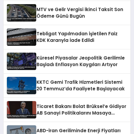
MTV ve Gelir Vergisi İkinci Taksit Son
Ödeme Günü Bugün
Tebligat Yapılmadan İşletilen Faiz
KDK Kararıyla İade Edildi
Küresel Piyasalar Jeopolitik Gerilimle
Başladı Enflasyon Kaygıları Artıyor
KKTC Gemi Trafik Hizmetleri Sistemi
20 Temmuz’da Faaliyete Başlayacak
Ticaret Bakanı Bolat Brüksel’e Gidiyor
AB Sanayi Politikalarını Masaya
Yatıracak
ABD-İran Geriliminde Enerji Fiyatları