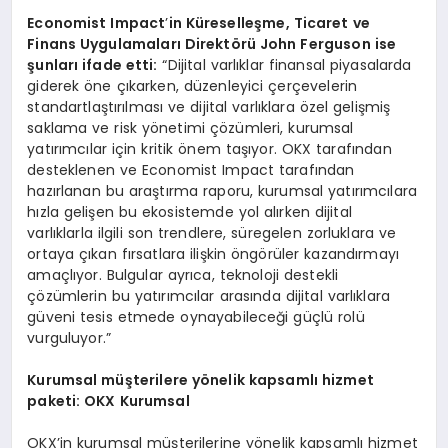
Economist Impact
’
in K
üreselleşme, Ticaret ve
Finans Uygulamaları Direkt
ö
rü John Ferguson ise
şunları ifade etti:
“Dijital varlıklar finansal piyasalarda
giderek öne çıkarken, düzenleyici çerçevelerin
standartlaştırılması ve dijital varlıklara özel gelişmiş
saklama ve risk yönetimi çözümleri, kurumsal
yatırımcılar için kritik önem taşıyor. OKX tarafından
desteklenen ve Economist Impact tarafından
hazırlanan bu araştırma raporu, kurumsal yatırımcılara
hızla gelişen bu ekosistemde yol alırken dijital
varlıklarla ilgili son trendlere, süregelen zorluklara ve
ortaya çıkan fırsatlara ilişkin öngörüler kazandırmayı
amaçlıyor. Bulgular ayrıca, teknoloji destekli
çözümlerin bu yatırımcılar arasında dijital varlıklara
güveni tesis etmede oynayabileceği güçlü rolü
vurguluyor.”
Kurumsal müşterilere y
ö
nelik kapsamlı hizmet
paketi: OKX Kurumsal
OKX’in kurumsal müşterilerine yönelik kapsamlı hizmet