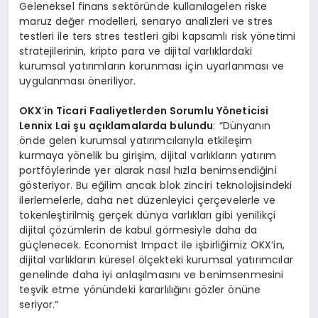
Geleneksel finans sektöründe kullanılagelen riske
maruz değer modelleri, senaryo analizleri ve stres
testleri ile ters stres testleri gibi kapsamlı risk yönetimi
stratejilerinin, kripto para ve dijital varlıklardaki
kurumsal yatırımların korunması için uyarlanması ve
uygulanması öneriliyor.
OKX
’
in Ticari Faaliyetlerden Sorumlu Y
ö
neticisi
Lennix Lai şu açıklamalarda bulundu
: “Dünyanın
önde gelen kurumsal yatırımcılarıyla etkileşim
kurmaya yönelik bu girişim, dijital varlıkların yatırım
portföylerinde yer alarak nasıl hızla benimsendiğini
gösteriyor. Bu eğilim ancak blok zinciri teknolojisindeki
ilerlemelerle, daha net düzenleyici çerçevelerle ve
tokenleştirilmiş gerçek dünya varlıkları gibi yenilikçi
dijital çözümlerin de kabul görmesiyle daha da
güçlenecek. Economist Impact ile işbirliğimiz OKX’in,
dijital varlıkların küresel ölçekteki kurumsal yatırımcılar
genelinde daha iyi anlaşılmasını ve benimsenmesini
teşvik etme yönündeki kararlılığını gözler önüne
seriyor.”