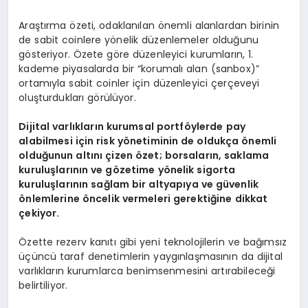
Araştırma özeti, odaklanılan önemli alanlardan birinin
de sabit coinlere yönelik düzenlemeler olduğunu
gösteriyor. Özete göre düzenleyici kurumların, 1.
kademe piyasalarda bir “korumalı alan (sanbox)”
ortamıyla sabit coinler için düzenleyici çerçeveyi
oluşturdukları görülüyor.
Dijital varlıkların kurumsal portf
ö
ylerde pay
alabilmesi için risk y
ö
netiminin de oldukça
ö
nemli
olduğunun altını ç
izen
ö
zet; borsaların, saklama
kuruluşlarının ve g
ö
zetime y
ö
nelik sigorta
kuruluşlarının sağlam bir altyapıya ve güvenlik
ö
nlemlerine
ö
ncelik vermeleri gerektiğine dikkat
çekiyor.
Özette rezerv kanıtı gibi yeni teknolojilerin ve bağımsız
üçüncü taraf denetimlerin yaygınlaşmasının da dijital
varlıkların kurumlarca benimsenmesini artırabileceği
belirtiliyor.