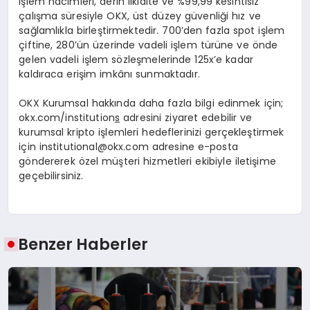
işlem hacimleri, derin likidite ve %99,99 kesintisiz
çalışma süresiyle OKX, üst düzey güvenliği hız ve
sağlamlıkla birleştirmektedir. 700’den fazla spot işlem
çiftine, 280’ün üzerinde vadeli işlem türüne ve önde
gelen vadeli işlem sözleşmelerinde 125x’e kadar
kaldıraca erişim imkânı sunmaktadır.
OKX Kurumsal hakkında daha fazla bilgi edinmek için;
okx.com/institution
s
adresini ziyaret edebilir ve
kurumsal kripto işlemleri hedeflerinizi gerçekleştirmek
için
institutional@okx.com
adresine e-posta
göndererek özel müşteri hizmetleri ekibiyle iletişime
geçebilirsiniz.
Benzer Haberler