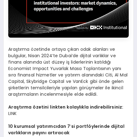
Araştırma özetinde ortaya çıkan odak alanları ve
bulgular, Nisan 2024’te Dubai’de dijital varlıklar ve
finans alanında üst düzey iş liderlerinin katıldığı
Economist Impact Yuvarlak Masa Toplantısının yanı
sıra finansal hizmetler ve yatırım alanındaki Citi, Al Mal
Capital, Skybridge Capital ve VanEck gibi önde gelen
şirketlerin temsilcileriyle yapılan görüşmeler ile ikincil
araştırmaların incelenmesiyle elde edildi.
Araştı
rma
ö
zetini linkten kolaylıkla indirebilirsiniz:
LINK
10 kurumsal yatırımcıdan 7
’
si portf
ö
ylerinde dijital
varlıkları
n pay
ını artıracak