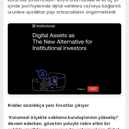
içinde portföylerinde dijital varlıklara ve/veya bağlantılı
ürünlere ayırdıkları payı artıracaklarını öngörmektedir.
Riskler azaldıkça yeni fırsatlar çıkıyor
“
Kurumsal
ö
lçekte saklama kuruluşlarının yükselişi”
devam ederken, g
ö
zetim yoluyla riskin etkin bir