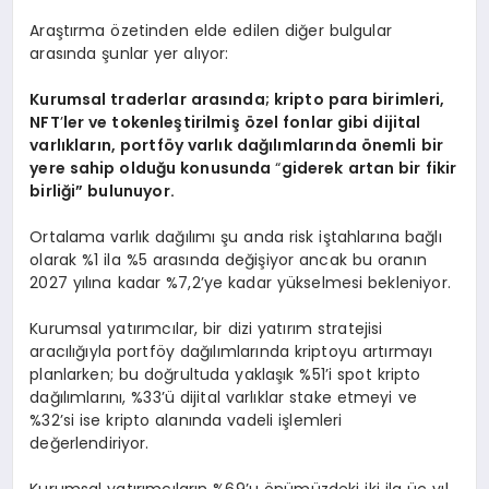
Araştırma özetinden elde edilen diğer bulgular
arasında şunlar yer alıyor:
Kurumsal traderlar arasında; kripto para birimleri,
NFT
’
ler ve tokenleştirilmiş özel fonlar gibi dijital
varlıkları
n, portf
ö
y varlı
k da
ğılımlarında
ö
nemli bir
yere sahip olduğu konusunda
“
giderek artan bir fikir
birliği” bulunuyor.
Ortalama varlık dağılımı şu anda risk iştahlarına bağlı
olarak %1 ila %5 arasında değişiyor ancak bu oranın
2027 yılına kadar %7,2’ye kadar yükselmesi bekleniyor.
Kurumsal yatırımcılar, bir dizi yatırım stratejisi
aracılığıyla portföy dağılımlarında kriptoyu artırmayı
planlarken; bu doğrultuda yaklaşık %51’i spot kripto
dağılımlarını, %33’ü dijital varlıklar stake etmeyi ve
%32’si ise kripto alanında vadeli işlemleri
değerlendiriyor.
Kurumsal yatırımcıların %69’u önümüzdeki iki ila üç yıl