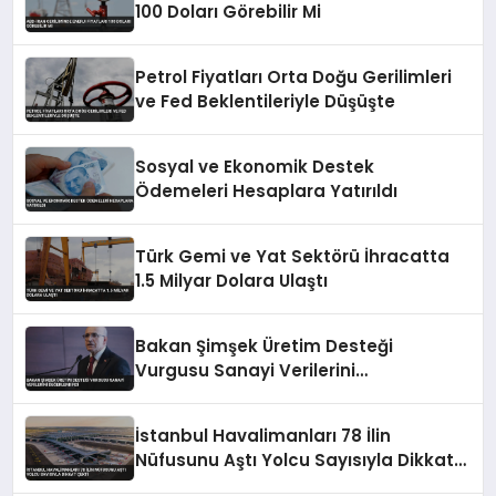
100 Doları Görebilir Mi
Petrol Fiyatları Orta Doğu Gerilimleri
ve Fed Beklentileriyle Düşüşte
Sosyal ve Ekonomik Destek
Ödemeleri Hesaplara Yatırıldı
Türk Gemi ve Yat Sektörü İhracatta
1.5 Milyar Dolara Ulaştı
Bakan Şimşek Üretim Desteği
Vurgusu Sanayi Verilerini
Değerlendirdi
İstanbul Havalimanları 78 İlin
Nüfusunu Aştı Yolcu Sayısıyla Dikkat
Çekti