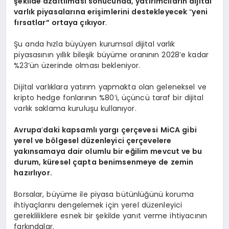
şekilde azaltılması sonucunda, yatırımcıların dijital
varlık piyasalarına erişimlerini destekleyecek
“
yeni
fırsatlar” ortaya çıkıyor
.
Şu anda hızla büyüyen kurumsal dijital varlık
piyasasının yıllık bileşik büyüme oranının 2028’e kadar
%23’ün üzerinde olması bekleniyor.
Dijital varlıklara yatırım yapmakta olan geleneksel ve
kripto hedge fonlarının %80’i, üçüncü taraf bir dijital
varlık saklama kuruluşu kullanıyor.
Avrupa
’
daki kapsamlı yargı çerçevesi
MiCA gibi
yerel ve b
ö
lgesel düzenleyici çerçevelere
yakınsamaya dair olumlu bir eğilim mevcut ve bu
durum, küresel çapta benimsenmeye de zemin
hazırlıyor.
Borsalar, büyüme ile piyasa bütünlüğünü koruma
ihtiyaçlarını dengelemek için yerel düzenleyici
gerekliliklere esnek bir şekilde yanıt verme ihtiyacının
farkındalar.